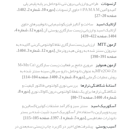
آرتسونات
طراحی و ارزیابی برون تنی نانوحامل بر پایه پلیمر پلی
آمیدوآمین PA M A M)) حاوی آرتسونات
[دوره 10، شماره 2، 1402،
صفحه 20-27]
آزلائیک اسید
ساخت و آنالیز فیزیکوشیمیایی نانوفیبرهای حاوی
آزلائیک اسید و ارزیابی زیست سازگاری پوستی آن
[دوره 12، شماره 4،
1404، صفحه 422-439]
آزمون MTT
ارزیابی زیست‌سازگاری نقاط کوانتومی کربنی آلاییده به
نیتروژن سنتز شده به روش هیدروترمال
[دوره 12، شماره 3، 1404،
صفحه 391-398]
آزمون همولیز
مروری جامع بر فعالیت زیست سازگاری (M=Mn, Ca,
Zn) MFe2O4به عنوان نانوحامل دارو سرطان سینه سنتز شده به
روش عملیات گرمایی
[دوره 8، شماره 2، 1400، صفحه 104-114]
آستانۀ شکافتگی ترازها
بررسی نوری کوانتومی فاکتور کیفیت و
شکافتگی ترازها برای یک نقطۀ کوانتومی درون کاواک نوری
[دوره 8،
شماره 4، 1400، صفحه 73-80]
آسکوربیک اسید
سنتز سبز و کارآمد مشتقات کوئین‌اکسالین و
پیریدوپیرازین با استفاده از آسکوربیک اسید تثبیت شده بر بستر
نانوذرات مغناطیسی
[دوره 5، شماره 1، 1397، صفحه 105-115]
آسیب پوستی
پیشرفت‌های اخیر در کاربرد چاپ زیستی سه‌بعدی در