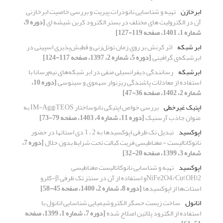
ابرخازن
تهیه و شناسایی نانوذرات پیریت و بررسی خاصیت ابرخازنی
آن در الکترولیت های مختلف در بستر الکترود کربن شیشه ای
[دوره 9،
شماره 1، 1401، صفحه 119-127]
ابر شبکه
اثر کرنش بر روی زمان تونل‌زنی و قطبش‌پذیری اسپینی در
ابرشبکه‌ی گرافینی
[دوره 5، شماره 2، 1397، صفحه 117-124]
ابرشبکه
رسانندگی دیفرانسیلی منفی در ابر شبکه‌های نیم‌رسانا با
استفاده از معادلات پاشندگی ریزنوار سهموی و سینوسی
[دوره 10،
شماره 2، 1402، صفحه 36-47]
اپتیک غیرخطی
بررسی خواص اپتیکی نانوساختار IM-Ag@TEOS به
عنوان جاذب آرسنیک
[دوره 11، شماره 4، 1403، صفحه 79-73]
اپوکسید
تبدیل تک ظرفی اپوکسیدها به 2 ، 1 دی استاتها در حضور
نانوکاتالیست - مغناطیسی فریت کبالت تحت شرایط بدون حلال
[دوره 7،
شماره 3، 1399، صفحه 20-32]
اپوکسید
تهیه و شناسایی نانوکاتالیست مغناطیسی
NiFe2O4/Cu(OH)2و استفاده از آن در سنتز تک ظرفی β-کلرو
استات‌ها از اپوکسیدها
[دوره 8، شماره 2، 1400، صفحه 45-58]
اتانول
ساخت زیست حسگر الکتروشیمیایی شناسایی اتانول با
استفاده از الکترود پلاتین اصلاح شده
[دوره 7، شماره 1، 1399، صفحه