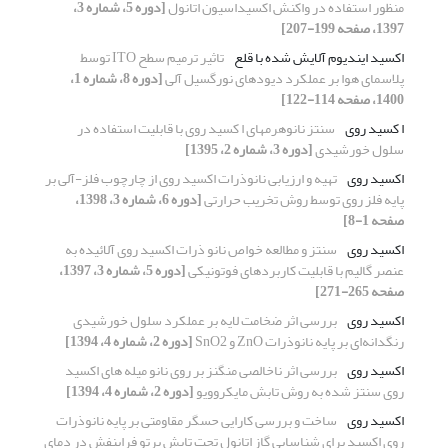
منظور استفاده در واکنش اکسیداسیون اتانول
[دوره 5، شماره 3،
1397، صفحه 199-207]
اکسید ایندیوم آلایش شده با قلع
تاثیر ترمیم سطح ITO توسط
پلاسمای هوا بر عملکرد دیودهای نورگسیل آلی
[دوره 8، شماره 1،
1400، صفحه 114-122]
ا کسید روی
سنتز نانوهرمهای ا کسید روی با قابلیت استفاده در
سلول خورشیدی
[دوره 3، شماره 2، 1395]
اکسید روی
تهیه و ارزیابی نانوذرات اکسید روی از چارچوب فلز-آلی بر
پایه فلز روی توسط روش تخریب حرارتی
[دوره 6، شماره 3، 1398،
صفحه 1-8]
اکسید روی
سنتز و مطالعه خواص نانو ذرات اکسید روی آلائیده به
عنصر گالیم با قابلیت کاربردهای فوتونیکی
[دوره 5، شماره 3، 1397،
صفحه 265-271]
اکسید روی
بررسی اثر ضخامت لایه بر عملکرد سلول خورشیدی
رنگدانه‌ای بر پایه نانوذرات ZnO و SnO2
[دوره 2، شماره 4، 1394]
اکسید روی
بررسی اثر ناخالصی منگنز بر روی نانو میله های اکسید
روی سنتز شده به روش تابش مایکروویو
[دوره 2، شماره 4، 1394]
اکسید روی
ساخت و بررسی کارایی حسگر مقاومتی بر پایه نانوذرات
روی اکسید برای شناسایی گاز اتانول تحت تابش پرتو فرابنفش در دمای