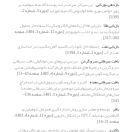
بازدهی نورتابی
بررسی اثر سرعت رشد پوسته کادمیم سولفید بر
روی خواص نوری نقاط کوانتومی کادمیم تلوراید
[دوره 3، شماره 2،
1395]
بازیابی طلا
بازیابی طلا از زباله‌های الکترونیکی با استفاده از محلول
لیچینگ یدید-ید و جاذب نانوبیوچار
[دوره 12، شماره 3، 1404، صفحه
302-317]
بازیابی نفت
استفاده از نانوذرات اکسید آهن مگنتیت در جداسازی
نفت از آب
[دوره 2، شماره 1، 1394]
بافت سرطانی سر و گردن
بررسی نیروهای بین مولکولی بافت سرطانی
سر و گردن در محیط ‌های مختلف مایع طی فرآیند نانومنیپولیشن مبتنی
بر میکروسکوپ نیروی اتمی
[دوره 9، شماره 4، 1401، صفحه 43-53]
بافت سرطانی معده
کاربرد میکروسکوپ نیروی اتمی در استخراج
نیرو و زمان بحرانی منیپولیشن دوبعدی برای بافت سرطانی معده با
مدل‌های اصطکاکی مختلف
[دوره 9، شماره 1، 1401، صفحه 136-
145]
بافر
توسعه و معتبر سازی روش اندازه گیری همزمان تئوفیلین و
گایافنزین بوسیله HPLC در اشکال دارویی
[دوره 11، شماره 4، 1403،
صفحه 21-14]
باکتری
زیست حسگر بلور فوتونی برای تشخیص سریع باکتری‌ها در