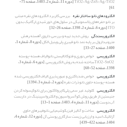
TiO2/Ag/ZnS/Ag/TiO2
[دوره 11، شماره 2، 1403، صفحه 75-
61]
الکترودهای نانو ساختار نقره
بررسی کاربرد الکترودهای نقره مبتنی
بر نانو حفره‌های پلاسمونیکی در سلول‌های خورشیدی ارگانیک بدون
ITO
[دوره 6، شماره 2، 1398، صفحه 26-32]
الکتروریسندگی
روش جدید تهیه و بررسی داروی آهسته رهش
مترونیدازول بر پایه نمد نانو فیبری پلی وینیل الکل
[دوره 8، شماره 1،
1400، صفحه 27-33]
الکتروریسی
TiO2-SnO2 ‎ساخته ‏شده به روش الکتروریسی ‏
[دوره 6، شماره 3،
1398، صفحه 52-60]
الکتروریسی
خواص ضدباکتری و عبورپذیری الیاف الکتروریسی شده
هسته-پوسته حاوی نانوذرات نقره
[دوره 2، شماره 3، 1394]
الکتروریسی
کلوئید غیر سمی پلی‌کاپرولاکتون برای نانوکپسوله کردن
جنیستین از طریق روش کوآسرواسیون و الکترواسپینینگ در داربست
آب‌دوست
[دوره 11، شماره 4، 1403، صفحه 1-13]
الکتروریسی
ساخت و آنالیز فیزیکوشیمیایی نانوفیبرهای حاوی
آزلائیک اسید و ارزیابی زیست سازگاری پوستی آن
[دوره 12، شماره 4،
1404، صفحه 422-439]