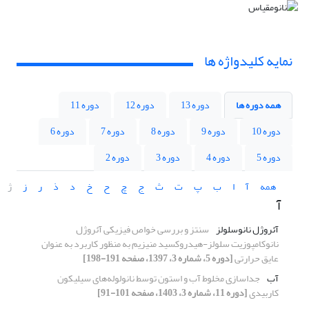
نمایه کلیدواژه ها
همه دوره ها
دوره 13
دوره 12
دوره 11
دوره 10
دوره 9
دوره 8
دوره 7
دوره 6
دوره 5
دوره 4
دوره 3
دوره 2
همه
آ
ا
ب
پ
ت
ث
ج
چ
ح
خ
د
ذ
ر
ز
ژ
آ
آئروژل نانوسلولز
سنتز و بررسی خواص فیزیکی آئروژل
نانوکامپوزیت سلولز-هیدروکسید منیزیم به منظور کاربرد به عنوان
عایق حرارتی
[دوره 5، شماره 3، 1397، صفحه 191-198]
آب
جداسازی مخلوط آب و استون توسط نانولوله‌های سیلیکون
کاربیدی
[دوره 11، شماره 3، 1403، صفحه 101-91]