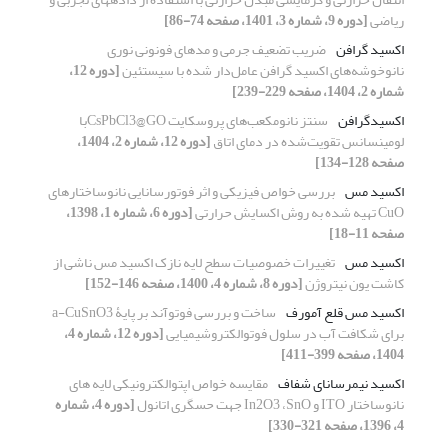
ریاضی
[دوره 9، شماره 3، 1401، صفحه 74-86]
اکسید گرافن
ضریب تضعیف جرمی و مدهای فونونی نوری
نانوخوشه‌های اکسید گرافن عامل‌دار شده با سیستئین
[دوره 12،
شماره 2، 1404، صفحه 229-239]
اکسیدگرافن
سنتز نانو‌مکعب‌های پروسکایت CsPbCl3@GOبا
لومینسانس تقویت‌شده در دمای اتاق
[دوره 12، شماره 2، 1404،
صفحه 128-134]
اکسید مس
بررسی خواص فیزیکی و اثر فوتورسانایی نانوساختارهای
CuO تهیه شده به روش اکسایش حرارتی
[دوره 6، شماره 1، 1398،
صفحه 11-18]
اکسید مس
تغییرات خصوصیات سطح لایه نازک اکسید مس ناشی از
کاشت یون نیتروژن
[دوره 8، شماره 4، 1400، صفحه 146-152]
اکسید مس قلع آمورف
ساخت و بررسی فوتوآند بر پایۀ a-CuSnO3
برای شکافت آب در سلول فوتوالکتروشیمیایی
[دوره 12، شماره 4،
1404، صفحه 399-411]
اکسید نیمرسانای شفاف
مقایسه خواص اپتوالکترونیکی لایه های
نانوساختار ITO و In2O3 ،SnO جهت حسگری اتانول
[دوره 4، شماره
4، 1396، صفحه 321-330]