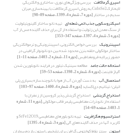
اسپری گرماکافت
بررسی ویژگی‌های نوری، ساختاری و الکتریکی
لایه‌نازکCuInSe2 به روش اسپری گرماکافت با بهینه‌سازی میزان
سدیم در ساختار
[دوره 7، شماره 4، 1399، صفحه 89-98]
اسپکتروسکوپی جذب اتمی شعله ای
تهیه نانو ساختار کلینوپتیلولیت
از سنگ معدن این زئولیت و استفاده از آن برای حذف آلاینده مس از آب
[دوره 5، شماره 4، 1397، صفحه 347-353]
اسپینترونیک
بررسی خواص الکترونی، اسپینترونیکی و ترموالکتریکی
ساختار مولکولی حلقه بنزن محدود شده بین دو نانونوار گرافینی در
حضور زیرلایه فرومغناطیس
[دوره 11، شماره 2، 1403، صفحه 11-1]
استحاله حالت جامد
مطالعه سینتیک تبلور در فرایند نانوبلورین شدن
آلیاژ فاینمت
[دوره 6، شماره 2، 1398، صفحه 53-59]
استحصال آب
به دست آوردن آب از هوا با نانوچندسازه بسپاری پلی
اتیلن/ تیتانیم دی‌اکساید
[دوره 8، شماره 4، 1400، صفحه 97-103]
استخراج گزینشی
استخراج گزینش پذیر کروسین از زعفران با
استفاده از نانوذرات مغناطیسی پلیمر قالب مولکولی
[دوره 11، شماره
1، 1403، صفحه 69-54]
استرانسیوم هگزافریت
تهیه نانو بلور‌های مغناطیسی SrFe12O19 و
کاربرد آنها در حذف آلاینده‌های آلی
[دوره 3، شماره 4، 1395]
استون
سنتز نقاط کوانتومی گرافن برای تشخیص استون بازدم بیماران