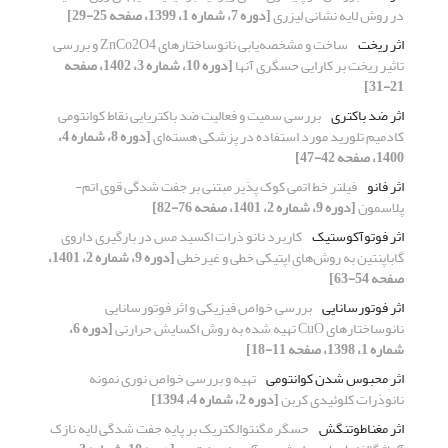
در روش لایه نشانی لیزری
[دوره 7، شماره 1، 1399، صفحه 25-29]
اثر ریخت
ساخت و مشخصه‌یابی نانوساختارهای ZnCo2O4 و بررسی
تاثیر ریخت بر کارایی حسگری آنها
[دوره 10، شماره 3، 1402، صفحه
21-31]
اثر ضد باکتری
بررسی سمیت و فعالیت ضد باکتریایی نقاط کوانتومی
کادمیم تلورید مورد استفاده در پزشکی هسته‌ای
[دوره 8، شماره 4،
1400، صفحه 42-47]
اثر فانو
فیلتر خط اتمی کوک پذیر مبتنی بر جفت شدگی قوی اتم-
پلاسمون
[دوره 9، شماره 2، 1401، صفحه 76-82]
اثر فوتوآکوستیک
کاربرد نانو ذرات اکسید مس در بارگیری داروی
گاباپنتین به روش‌های اپتیکی خطی و غیر‌خطی
[دوره 9، شماره 2، 1401،
صفحه 54-63]
اثر فوتورسانایی
بررسی خواص فیزیکی و اثر فوتورسانایی
نانوساختارهای CuO تهیه شده به روش اکسایش حرارتی
[دوره 6،
شماره 1، 1398، صفحه 11-18]
اثر محبوس شدن کوانتومی
تهیه و بررسی خواص نوری نمونه
نانوذرات کلوئیدی کربن
[دوره 2، شماره 4، 1394]
اثر مغناطوتنگش
حسگر مگنتوالکتریک بر پایه جفت شدگی لایه نازک