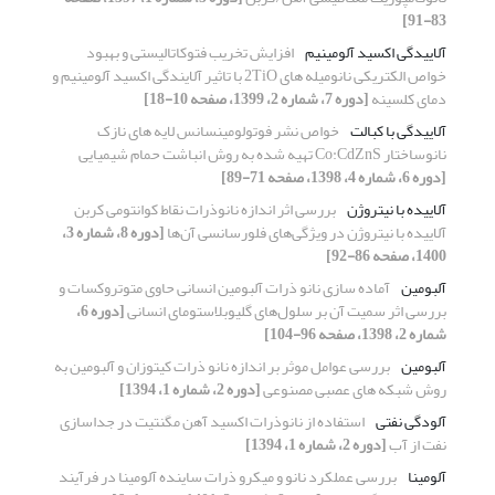
83-91]
آلاییدگی اکسید آلومینیم
افزایش تخریب فتوکاتالیستی و بهبود
خواص الکتریکی نانومیله های 2TiO با تاثیر آلایندگی اکسید آلومینیم و
دمای کلسینه
[دوره 7، شماره 2، 1399، صفحه 10-18]
آلاییدگی با کبالت
خواص نشر فوتولومینسانس لایه های نازک
نانوساختار Co:CdZnS تهیه شده به روش انباشت حمام شیمیایی
[دوره 6، شماره 4، 1398، صفحه 71-89]
آلاییده با نیتروژن
بررسی اثر اندازه‌ نانوذرات نقاط کوانتومی کربن
آلاییده با نیتروژن در ویژگی‌های فلورسانسی آن‌ها
[دوره 8، شماره 3،
1400، صفحه 86-92]
آلبومین
آماده سازی نانو ذرات آلبومین انسانی حاوی متوتروکسات و
بررسی اثر سمیت آن بر سلول‌های گلیوبلاستومای انسانی
[دوره 6،
شماره 2، 1398، صفحه 96-104]
آلبومین
بررسی عوامل موثر بر اندازه نانو ذرات کیتوزان و آلبومین به
روش شبکه های عصبی مصنوعی
[دوره 2، شماره 1، 1394]
آلودگی نفتی
استفاده از نانوذرات اکسید آهن مگنتیت در جداسازی
نفت از آب
[دوره 2، شماره 1، 1394]
آلومینا
بررسی عملکرد نانو و میکرو ذرات ساینده آلومینا در فرآیند