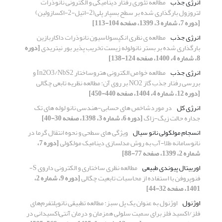
انرژی جذب
مطالعه تئوری رفتار دینامیکی و الکترونی نانوذرات
لتروزول بارگذاری شده بر سطح بسپار پلی(2-اتیل-2-اکسازولین)
[دوره 7، شماره 3، 1399، صفحه 104-113]
انرژی جذب
مطالعه ی نظری انکپسولاسیون نانوذرات داکاربازین
بارگذاری شده بر بستر نانولوله زیست تخریب پذیر بور نیتریدی
[دوره
8، شماره 4، 1400، صفحه 124-138]
انرژی جذب
مطالعه خواص الکترونی هتروساختار In2O3/NbS2 و
بررسی رفتار جذب گاز NO2 بر روی آن: مطالعه نظریه تابعی چگالی
[دوره 12، شماره 4، 1404، صفحه 440-450]
انرژی کل
در موردشاخص های حسابی-هندسی نانو لوله های تک
جداره حالت زیگ-زاگ
[دوره 6، شماره 3، 1398، صفحه 30-40]
انسجام مولکولی نانو سیال
ویژگی های سطحی و نحوه انتقال گرما در
نانوسامانه طلا-آب به روش مدلسازی دینامیک مولکولی
[دوره 7،
شماره 2، 1399، صفحه 77-88]
اوربیتال پیوندی طبیعی
مطالعه نظری ساختاری و الکترونی داروی S-
فنوپروفن با استفاده از محاسبات تابعیت چگالی
[دوره 9، شماره 2،
1401، صفحه 32-44]
اوژنول
اوژنول به عنوان یک پل سبز: مطالعه تطبیقی نانوپلتفرم‌های
فلز/اکسید فلز برای سمیت سلولی همزمان و درمان آنتی‌اکسیدانی در