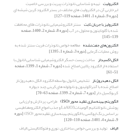
الکترولیت
تهیه و شناسایی نانوذرات پیریت و بررسی خاصیت
ابرخازنی آن در الکترولیت های مختلف در بستر الکترود کربن شیشه ای
[دوره 9، شماره 1، 1401، صفحه 119-127]
الکترولیز با جریان ثابت
سنتز الکتروشیمیایی نانوذرات طلای محافظت
شده با گلوتایتون و محلول در آب
[دوره 8، شماره 2، 1400، صفحه
139-145]
الکترون‌های جفت‌نشده
مطالعه خواص نانوذرات فریت سنتز شده به
روش عملیات گرمایی
[دوره 3، شماره 1، 1395]
الکل اکسیداز
ساخت زیست حسگر الکتروشیمیایی شناسایی اتانول با
استفاده از الکترود پلاتین اصلاح شده
[دوره 7، شماره 1، 1399، صفحه
51-61]
الکل دهیدروژناز
تشخیص اتانول بواسطه الکترود الکل دهیدروژناز
اصلاح شده با آنتراکوئینون و نانولوله های کربنی چند دیواره
کربوکسیل دار
[دوره 7، شماره 2، 1399، صفحه 63-70]
الگوریتم بهینه‌سازی تقلید محور (ISO)
طراحی، پردازش و ارزیابی
پوشش نانو لانتانیم آلومیناتLaAlO3 و جذب امواج الکترومغناطیسی
بر اساس رنگ اپوکسی با الگوریتم بهینه‌سازی تقلیدمحور (ISO)
[دوره
9، شماره 4، 1401، صفحه 110-120]
الیاف
تولید و بررسی خواص ساختاری، نوری و فتوکاتالیستی الیاف