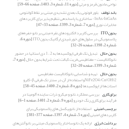
نواحی مادون قرمز و مرئی
[دوره 11، شماره 3، 1403، صفحه 66-59]
باند توقف
بلور فوتونی یک بعدی تشدیدی مبتنی بر نقاط کوانتومی
InAs/InGaAs : ساختاری با پاسخدهی تنظیم پذیر برای کاربردهای
مخابرات نوری
[دوره 7، شماره 3، 1399، صفحه 33-47]
بدون ITO
بررسی کاربرد الکترودهای نقره مبتنی بر نانو حفره‌های
پلاسمونیکی در سلول‌های خورشیدی ارگانیک بدون ITO
[دوره 6،
شماره 2، 1398، صفحه 26-32]
بدون حلال
تبدیل تک ظرفی اپوکسیدها به 2 ، 1 دی استاتها در حضور
نانوکاتالیست - مغناطیسی فریت کبالت تحت شرایط بدون حلال
[دوره 7،
شماره 3، 1399، صفحه 20-32]
بدون حلال
تهیه و شناسایی نانوکاتالیست مغناطیسی
NiFe2O4/Cu(OH)2و استفاده از آن در سنتز تک ظرفی β-کلرو
استات‌ها از اپوکسیدها
[دوره 8، شماره 2، 1400، صفحه 45-58]
براق‌کاری
بررسی عملکرد نانو و میکرو ذرات ساینده آلومینا در
فرآیند براق‌کاری رنگ خودرو
[دوره 9، شماره 2، 1401، صفحه 1-6]
برچسب امنیتی
استفاده از نانوپیکسل های پلاسمونیکی برای
کاربردهای امنیتی
[دوره 5، شماره 4، 1397، صفحه 377-381]
برداشت انرژی
ارائه یک نانوساختار پلاسمونیک مبتنی بر نانوآنتن‌های