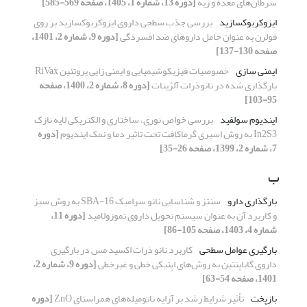
سرطان‌های معده و ریه
[دوره 13، شماره 1، 1405، صفحه 569-585]
ایزوکربوکسازید
بررسی جذب سطحی داروی ایزوکربوکسازید بر روی
فولرن به عنوان حامل داروهای ضد افسردگی
[دوره 9، شماره 2، 1401،
صفحه 130-137]
ایمنی سازی
خصوصیات فیزیکوشیمیایی و ایمنی زایی پروتئین RiVax
بارگذاری شده در نانوذرات آلژینات
[دوره 8، شماره 2، 1400، صفحه
95-103]
ایندیوم سولفید
بررسی خواص نوری، ساختاری و الکتریکی لایه نازک
In2S3 به روش اسپری گرماکافت تحت تاثیر دما و نمک ایندیوم
[دوره
7، شماره 2، 1399، صفحه 26-35]
ب
بارگذاری دارو‌
سنتز و شناسایی نانو سرامیک SBA-16 به روش سبز
و کاربرد آن به عنوان سیستم تحویل داروی تموزولامید
[دوره 11،
شماره 4، 1403، صفحه 105-86]
بارگیری عوامل سطحی
کاربرد نانو ذرات اکسید مس در بارگیری
داروی گاباپنتین به روش‌های اپتیکی خطی و غیر‌خطی
[دوره 9، شماره 2،
1401، صفحه 54-63]
بازپخت
تأثیر شرایط رشد بر آرایه نانومیله‌های همراستای ZnO
[دوره