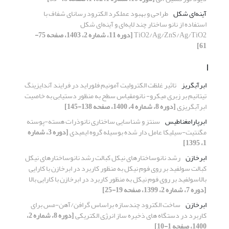
آینه‌ای شکل
طراحی و بهبود عملکرد الکترود رسانای شفاف با
استفاده از نانو ساختار چند لایه‌ای و آینه‌ای شکل
TiO2/Ag/ZnS/Ag/TiO2
[دوره 11، شماره 2، 1403، صفحه 75-
61]
ا
ابرآبگریز
تاثیر غلظت الکترولیت آمونیم فلوراید در فرایند آندایزینگ
تیتانیم بر زبری میکرو- نانومقیاس سطح به منظور دستیابی به خاصیت
ابرآبگریزی
[دوره 8، شماره 4، 1400، صفحه 138-145]
ابرپارامغناطیس
سنتز و شناسایی ساختاری نانوذرات هسته-پوسته
مگنتیت-سیلیکا عامل دار شده بوسیله گروه ایمیدی
[دوره 3، شماره
1، 1395]
ابرخازن
رشد نانوساختارهای نیکل کبالت رشد نانوساختارهای نیکل
کبالت سولفید بر روی فوم نیکل به منظور کاربرد در ابرخازن با کارایی
بالاسولفید بر روی فوم نیکل به منظور کاربرد در ابرخازن با کارایی بالا
[دوره 7، شماره 2، 1399، صفحه 19-25]
ابرخازن
ساخت الکترود چندسازه براساس گرافن/آهن-مس برای
کاربرد در دستگاه های ذخیره ساز انرژی الکتریکی
[دوره 8، شماره 2،
1400، صفحه 1-10]