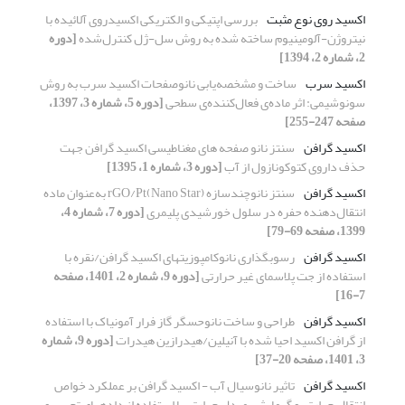
اکسید روی نوع مثبت
بررسی اپتیکی و الکتریکی اکسیدروی آلائیده با
نیتروژن-آلومینیوم ساخته شده به روش سل-ژل کنترل‌شده
[دوره
2، شماره 2، 1394]
اکسید سرب
ساخت و مشخصه‌یابی نانوصفحات اکسید سرب به روش
سونوشیمی: اثر ماده‌ی فعال‌کننده‌ی سطحی
[دوره 5، شماره 3، 1397،
صفحه 247-255]
اکسید گرافن
سنتز نانو صفحه های مغناطیسی اکسید گرافن جهت
حذف داروی کتوکونازول از آب
[دوره 3، شماره 1، 1395]
اکسید گرافن
سنتز نانوچندسازه rGO/Pt(Nano Star) به‌عنوان ماده
انتقال‌دهنده حفره در سلول خورشیدی پلیمری
[دوره 7، شماره 4،
1399، صفحه 69-79]
اکسید گرافن
رسوب‏گذاری نانوکامپوزیت‏های اکسید گرافن/نقره با
استفاده از جت پلاسمای غیر حرارتی
[دوره 9، شماره 2، 1401، صفحه
7-16]
اکسید گرافن
طراحی و ساخت نانوحسگر گاز فرار آمونیاک با استفاده
از گرافن اکسید احیا شده با آنیلین/هیدرازین هیدرات
[دوره 9، شماره
3، 1401، صفحه 20-37]
اکسید گرافن
تاثیر نانوسیال آب - اکسید گرافن بر عملکرد خواص
انتقال حرارتی و گرمایشی مبدل حرارتی با استفاده از داده‏های تجربی و