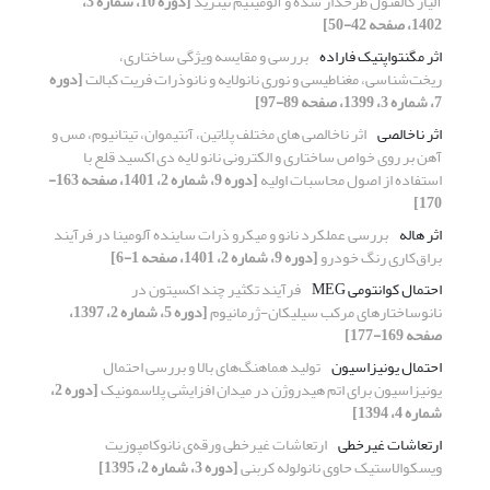
آلیاژ گالفنول طرحدار شده و آلومینیم نیترید
[دوره 10، شماره 3،
1402، صفحه 42-50]
اثر مگنتواپتیک فاراده
بررسی و مقایسه ویژگی ساختاری،
ریخت‌شناسی، مغناطیسی و نوری نانولایه و نانوذرات فریت کبالت
[دوره
7، شماره 3، 1399، صفحه 89-97]
اثر ناخالصی
اثر ناخالصی های مختلف پلاتین، آنتیموان، تیتانیوم، مس و
آهن بر روی خواص ساختاری و الکترونی نانو لایه دی اکسید قلع با
استفاده از اصول محاسبات اولیه
[دوره 9، شماره 2، 1401، صفحه 163-
170]
اثر هاله
بررسی عملکرد نانو و میکرو ذرات ساینده آلومینا در فرآیند
براق‌کاری رنگ خودرو
[دوره 9، شماره 2، 1401، صفحه 1-6]
احتمال کوانتومی MEG
فرآیند تکثیر چند اکسیتون در
نانوساختارهای مرکب سیلیکان-ژرمانیوم
[دوره 5، شماره 2، 1397،
صفحه 169-177]
احتمال یونیزاسیون
تولید هماهنگ‌های بالا و بررسی احتمال
یونیزاسیون برای اتم هیدروژن در میدان افزایشی پلاسمونیک
[دوره 2،
شماره 4، 1394]
ارتعاشات غیرخطی
ارتعاشات غیرخطی ورقه‌ی نانوکامپوزیت
ویسکوالاستیک حاوی نانولوله کربنی
[دوره 3، شماره 2، 1395]