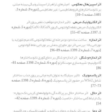
اثر اسپین‌هال معکوس
امیترهای تراهرتز اسپینترونیکی بهینه مبتنی
بر نانوساختارهای فرومغناطیسی/ غیر مغناطیسی
[دوره 9، شماره 3،
1401، صفحه 1-10]
اثر الکترواپتیک مربعی
تاثیر اندازه و موقعیت نقص روی اثر
الکترواپتیک مربعی نقطه کوانتومی کروی GaN/AlGaN
[دوره 5، شماره
1، 1397، صفحه 47-55]
اثر اندازه
ساخت ساده و دو مرحله ای نقاط کوانتومی کادمیم تلوراید با
نورتابی بالا : بررسی اثر نور ماورای بنفش بر نورتابی نقاط کوانتومی
[دوره 7، شماره 2، 1399، صفحه 89-96]
اثر اندازه و شکل
اثر اندازه و شکل بر دمای‌کوری نانوساختارها
گادولینیم: شبیه‌سازی مونت‌کارلو
[دوره 6، شماره 2، 1398، صفحه 81-
86]
اثر پلاسمونیک
تاثیر سیلیکا به عنوان لایه میانی بر روی جذب ساختار
شامل WSe2 در حضور اثر پلاسمونیک
[دوره 6، شماره 3، 1398، صفحه
73-77]
اثر حلال
اثر ساختار حلال بر پراکندگی نانولوله‌های کربنی تک‌دیواره:
یک ارتباط کمی ساختار-خاصیت
[دوره 7، شماره 4، 1399، صفحه 42-
54]
اثر دما
بررسی اثر پایداری دمای زیرلایه بر کیفیت لایههای روی اکسید