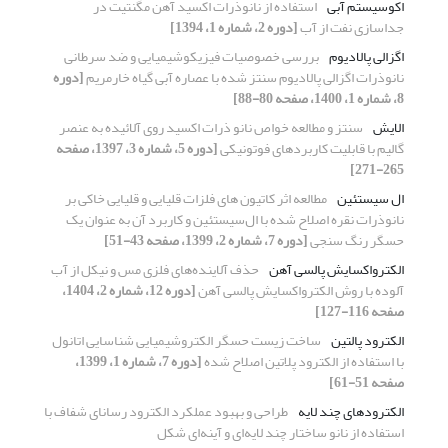
اکوسیستم آبی
استفاده از نانوذرات اکسید آهن مگنتیت در
جداسازی نفت از آب
[دوره 2، شماره 1، 1394]
اگزالی پالادیوم
بررسی خصوصیات فیزیکوشیمیایی و ضد سرطانی
نانوذرات اگزالی پالادیوم سنتز شده با عصاره آبی گیاه خارمریم
[دوره
8، شماره 1، 1400، صفحه 80-88]
الایش
سنتز و مطالعه خواص نانو ذرات اکسید روی آلائیده به عنصر
گالیم با قابلیت کاربردهای فوتونیکی
[دوره 5، شماره 3، 1397، صفحه
265-271]
ال سیستئین
مطالعه اثر کاتیون های فلزات قلیایی و قلیایی خاکی بر
نانوذرات نقره اصلاح شده با ال‌سیستئین و کاربرد آن به عنوان یک
حسگر رنگ سنجی
[دوره 7، شماره 2، 1399، صفحه 43-51]
الکترواکسایش پالسی آهن
حذف آلاینده‌های فلزی مس و نیکل از آب
آلوده با روش الکترواکسایش پالسی آهن
[دوره 12، شماره 2، 1404،
صفحه 116-127]
الکترود پالتین
ساخت زیست حسگر الکتروشیمیایی شناسایی اتانول
با استفاده از الکترود پلاتین اصلاح شده
[دوره 7، شماره 1، 1399،
صفحه 51-61]
الکترودهای چند لایه
طراحی و بهبود عملکرد الکترود رسانای شفاف با
استفاده از نانو ساختار چند لایه‌ای و آینه‌ای شکل