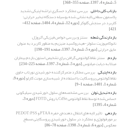
5، شماره 4، 1397، صفحه 355-368]
بازتاب کلی داخلی
بررسی عملکرد حسگری تراشه اپتیکی تشدید
پلاسمون سطحی لایه ‎نشانی شده بوسیله دستگاه تبخیر حرارتی:
کاربرد در سنجش گلوکز
[دوره 12، شماره 4، 1404، صفحه 412-
421]
بازدارندگی شعله
سنتز و بررسی خواص فیزیکی آئروژل
نانوکامپوزیت سلولز-هیدروکسید منیزیم به منظور کاربرد به عنوان
عایق حرارتی
[دوره 5، شماره 3، 1397، صفحه 191-198]
بازدم
سنتز نقاط کوانتومی گرافن برای تشخیص استون بازدم بیماران
مبتلا به دیابت میلتوس
[دوره 5، شماره 3، 1397، صفحه 225-234]
بازده اپتیکی
بررسی عملکرد متمرکزکننده خورشیدی نورتاب حاوی
نقاط کوانتومی پروسکایت با استفاده از شبیه‌سازی مونت کارلو
[دوره 9،
شماره 1، 1401، صفحه 1-9]
بازده تبدیل توان
بررسی مشخصه‌های سلول خورشیدی سیلیکونی
حساس‌شده توسط نقاط کوانتومی CdSe با روش FDTD
[دوره 3،
شماره 4، 1395]
بازدهی
تاثیر لایه های انتقال دهنده‌ی حفره PTAA و PEDOT:PSS
بر مورفولوژی و عملکرد در سلول خورشیدی پروسکایتی مسطح
معکوس
[دوره 6، شماره 3، 1398، صفحه 78-86]