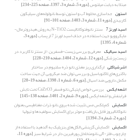
مبتلا به دیابت میلتوس
[دوره 5، شماره 3، 1397، صفحه 225-234]
استون
جداسازی مخلوط آب و استون توسط نانولوله‌های سیلیکون
کاربیدی
[دوره 11، شماره 3، 1403، صفحه 101-91]
اسید اورنژ 7
سنتز نانوفتوکاتالیست N-TiO2 به روش هیدروترمال-
مایکروویو جهت استفاده در حذف اسید اورنژ 7 از پساب
[دوره 3،
شماره 4، 1395]
اسید سیالیک
معرفی و بررسی زیست-فسفرین : از سنتز تا کاربرد در
زیست‌پزشکی
[دوره 12، شماره 2، 1404، صفحه 210-228]
اشرشیاکلی
ارگذاری ریز مغذی نانو ذره سلنیوم در ساختار
باکتری‌های لاکتوباسیل و بررسی توان ضد میکروبی آن جهت ساخت
مکمل دارویی ضد اسهال
[دوره 6، شماره 1، 1398، صفحه 19-28]
اشعه ایکس
بررسی خواص اپتیکی نانو فسفر CaZrO3 تحت تابش
فرابنفش و اشعه ایکس
[دوره 9، شماره 2، 1401، صفحه 138-145]
اکسایش
کمپلکس مس تثبیت شده بروی نانو ذرات مغناطیسی بعنوان
نانوکاتالیروز قابل بازیافت و موثر برای اکسایش سولفیدها و تیولها
[دوره 2، شماره 3، 1394]
اکسایش
اکسایش گزینشی الکل‌های بنزیلیک به آلدهید با استفاده از
چارچوب‌ فلز-آلی نانومتخلخل پورفیرین دار در شرایط سبز
[دوره 11،