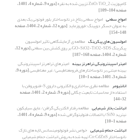
کامپوزیت ZnO/TiO_2 تزیین شده به نقره
[دوره 9، شماره 4، 1401،
صفحه 104-109]
امواج سطحی
امواج سطحی بلاخ در نانوساختار بلور فوتونی یک بعدی
به عنوان حسگر ‏دوپینگ: فوروزماید ‏
[دوره 12، شماره 2، 1404، صفحه
148-154]
امولسیون های پیکرینگ
مطالعه ی آزمایشگاهی تاثیر امولسیون
پیکرینگ GO-SiO2-TiO2-SDS بر روی کشش بین سطحی
[دوره 12،
شماره 2، 1404، صفحه 168-187]
امیتر اسپینترونیکی تراهرتز بهینه
امیترهای تراهرتز اسپینترونیکی
بهینه مبتنی بر نانوساختارهای فرومغناطیسی/ غیر مغناطیسی
[دوره 9،
شماره 3، 1401، صفحه 1-10]
انانتیومر
مطالعه نظری ساختاری و الکترونی داروی S-فنوپروفن با
استفاده از محاسبات تابعیت چگالی
[دوره 9، شماره 2، 1401، صفحه
32-44]
انباشت بخار شیمیایی
مطالعه رفتار الکتریکی گرافن/ عایق سیلیکون
نیترید (SiN) با اتصالات فتولیتوگرافی شده
[دوره 9، شماره 4، 1401،
صفحه 1-10]
انباشت حمام شیمیایی
خواص نشر فوتولومینسانس لایه های نازک
نانوساختار Co:CdZnS تهیه شده به روش انباشت حمام شیمیایی