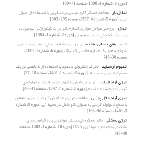
[دوره 6، شماره 4، 1398، صفحه 71-89]
انتقال بار
مطالعه حسگر گازی مبتنی بر فسفرین با استفاده از اصول
اولیه
[دوره 5، شماره 4، 1397، صفحه 295-303]
اندازه
بررسی عوامل موثر بر اندازه نانو ذرات کیتوزان و آلبومین به
روش شبکه های عصبی مصنوعی
[دوره 2، شماره 1، 1394]
اندیس‌های حسابی-هندسی
در موردشاخص های حسابی-هندسی
نانو لوله های تک جداره حالت زیگ-زاگ
[دوره 6، شماره 3، 1398،
صفحه 30-40]
اندیوم آرسناید
تحرک الکترونی محدود با استفاده از ناخالصی در یک
سیم کوانتومی نیم‌رسانا
[دوره 9، شماره 1، 1401، صفحه 18-27]
انرژی آزاد انحلال
اثر بر همکنش با گلوتامات بر انحلال نانولوله ی
کربنی دوپه شده با لیتیم
[دوره 5، شماره 1، 1397، صفحه 41-46]
انرژی آزاد حلال پوشی
مطالعه نظری برهمکنش کلرامبوسیل و ملفالان
با سطح نانولوله کربنی به عنوان نانوحامل در محیط آبی
[دوره 9، شماره
3، 1401، صفحه 96-103]
انرژی بستگی
نانوحسگرهای زیستی مولکولی پایه گرافین برای
تشخیص مولفه‌های مولکول DNA
[دوره 10، شماره 1، 1402، صفحه
40-47]