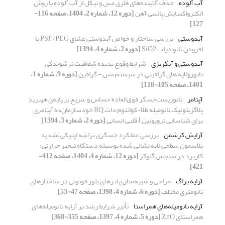
آب آلوده
حذف آلاینده‌های فلزی مس و نیکل از آب آلوده با روش
الکترواکسایش پالسی آهن
[دوره 12، شماره 2، 1404، صفحه 116-
127]
آبدوستی
بررسی ساختار و خواص آبدوستی غشای PSF/PEG با
افزودن نانو ذرات SiO2
[دوره 2، شماره 4، 1394]
آبدوستی و آبگریزی
شرایط وقوع پدیده شفافیت ترشوندگی
نانورولایه های گرافینی در سیستم مس - گرافین
[دوره 9، شماره 1،
1401، صفحه 105-118]
آپتامر
نانوزیست‌حسگر فوق‌العاده حساس و سریع بر پایه‌ی هیبرید
پلاگزیتونیک نانومیله طلا-کوانتوم دات RQ خودسازمان‌ده آپتامری
برای شناسایی تروپونین I قلبی انسانی
[دوره 2، شماره 3، 1394]
آرایش کرشمن
بررسی عملکرد حسگری تراشه اپتیکی تشدید
پلاسمون سطحی لایه ‎نشانی شده بوسیله دستگاه تبخیر حرارتی:
کاربرد در سنجش گلوکز
[دوره 12، شماره 4، 1404، صفحه 412-
421]
آرایه براگ
طراحی و شبیه‌سازی لنزهای بلور فوتونی در ساختارهای
نانومتری مختلف
[دوره 6، شماره 4، 1398، صفحه 47-53]
آرایه نانومیله‌های همراستا
تأثیر شرایط رشد بر آرایه نانومیله‌های
همراستای ZnO
[دوره 5، شماره 4، 1397، صفحه 355-368]