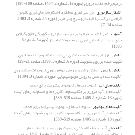
ترمیم زخم: مقاله مروری
[دوره 12، شماره 2، 1404، صفحه 188-198]
آشکارساز نوری
بررسی نظری عملکرد آشکارسازهای نوری نانونوار
گرافنی در گسترۀ طیف فروسرخ و تراهرتز
[دوره 11، شماره 3، 1403،
صفحه 14-7]
آشوب
غیر خطیت تنظیم پذیر در سیستم مزوسکوپیکی حاوی گرافن
برای بهبود دوپایداری نوری در محدوده تراهرتز
[دوره 3، شماره 3،
1395]
آلایش
ارزیابی خاصیت ضدباکتری دی‌اکسیدتیتانیوم آلاییده با روی
تثبیت شده بر روی بنتونیت
[دوره 6، شماره 3، 1398، صفحه 21-29]
آلایش با مس
سنتز، رشد و بررسی خواص نوری نانوذرات سلنید روی
آلائیده شده با مس به روش فوتوشیمیایی
[دوره 2، شماره 3، 1394]
آلاینده‌های آب
نانوجاذب‌ها و نانومواد پیشرفته برای حذف
آلاینده‌های آب: مروری بر مکانیسم‌ها، کاربردها و چشم‌اندازهای آینده
[دوره 13، شماره 1، 1405، صفحه 519-539]
آلاینده‌های نوظهور
نانوجاذب‌ها و نانومواد پیشرفته برای حذف
آلاینده‌های آب: مروری بر مکانیسم‌ها، کاربردها و چشم‌اندازهای آینده
[دوره 13، شماره 1، 1405، صفحه 519-539]
آلاینده ی آب
حذف آلاینده ی بروموکروزول سبز با استفاده از
نانوکامپوزیت مغناطیسی آهن/کربن
[دوره 5، شماره 1، 1397، صفحه