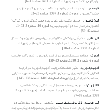
براق‌کاری رنگ خودرو
[دوره 9، شماره 2، 1401، صفحه 1-6]
آلومینون
تهیه و شناسایی نانو ذرات اکسیدی مس و کاربرد آن در
جذب آلومینون
[دوره 5، شماره 1، 1397، صفحه 23-32]
آلیاژ گالفنول
حسگر مگنتوالکتریک بر پایه جفت شدگی لایه نازک آلیاژ
گالفنول طرحدار شده و آلومینیم نیترید
[دوره 10، شماره 3، 1402،
صفحه 42-50]
آلی-فلزی
بکارگیری واکنش مکانوشیمیایی تعویض کاتیون جهت سنتز
سبز نانورشته های یک پلیمر کوئوردیناسیونی آلی-فلزی
[دوره 6،
شماره 4، 1398، صفحه 1-10]
آمورف
مطالعه سینتیک تبلور در فرایند نانوبلورین شدن آلیاژ فاینمت
[دوره 6، شماره 2، 1398، صفحه 53-59]
آمونیم فلوراید
تاثیر غلظت الکترولیت آمونیم فلوراید در فرایند
آندایزینگ تیتانیم بر زبری میکرو- نانومقیاس سطح به منظور دستیابی
به خاصیت ابرآبگریزی
[دوره 8، شماره 4، 1400، صفحه 138-145]
آنالیز ریتولد
بررسی و مقایسه ویژگی ساختاری، ریخت‌شناسی،
مغناطیسی و نوری نانولایه و نانوذرات فریت کبالت
[دوره 7، شماره 3،
1399، صفحه 89-97]
آنتراکوئینون 2 کربوکسیلیک اسید
تشخیص اتانول بواسطه الکترود
الکل دهیدروژناز اصلاح شده با آنتراکوئینون و نانولوله های کربنی چند