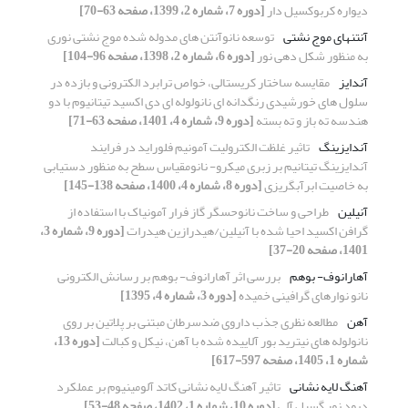
دیواره کربوکسیل دار
[دوره 7، شماره 2، 1399، صفحه 63-70]
آنتنهای موج نشتی
توسعه نانوآنتن های مدوله شده موج نشتی نوری
به منظور شکل دهی نور
[دوره 6، شماره 2، 1398، صفحه 96-104]
آندایز
مقایسه ساختار کریستالی، خواص ترابرد الکترونی و بازده در
سلول های خورشیدی رنگدانه ای نانولوله ای دی اکسید تیتانیوم با دو
هندسه ته باز و ته بسته
[دوره 9، شماره 4، 1401، صفحه 63-71]
آندایزینگ
تاثیر غلظت الکترولیت آمونیم فلوراید در فرایند
آندایزینگ تیتانیم بر زبری میکرو- نانومقیاس سطح به منظور دستیابی
به خاصیت ابرآبگریزی
[دوره 8، شماره 4، 1400، صفحه 138-145]
آنیلین
طراحی و ساخت نانوحسگر گاز فرار آمونیاک با استفاده از
گرافن اکسید احیا شده با آنیلین/هیدرازین هیدرات
[دوره 9، شماره 3،
1401، صفحه 20-37]
آهارانوف- بوهم
بررسی اثر آهارانوف- بوهم بر رسانش الکترونی
نانو نوارهای گرافینی خمیده
[دوره 3، شماره 4، 1395]
آهن
مطالعه نظری جذب داروی ضدسرطان مبتنی بر پلاتین بر روی
نانولوله های نیترید بور آلاییده شده با آهن، نیکل و کبالت
[دوره 13،
شماره 1، 1405، صفحه 597-617]
آهنگ لایه نشانی
تاثیر آهنگ لایه نشانی کاتد آلومینیوم بر عملکرد
دیود نور گسیل آلی
[دوره 10، شماره 1، 1402، صفحه 48-53]