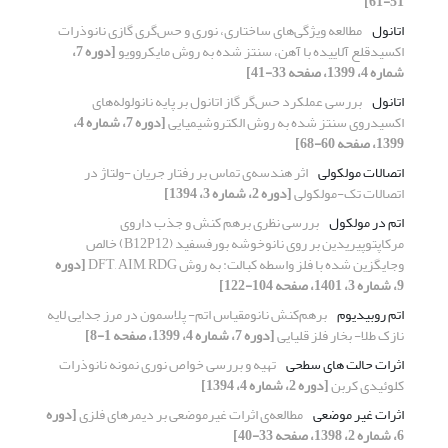
51-61]
اتانول
مطالعه ویژگی‌های ساختاری، نوری و حس‌گری گازی نانوذرات
اکسیدقلع آلاییده با آهن، سنتز شده به روش مایکروویو
[دوره 7،
شماره 4، 1399، صفحه 33-41]
اتانول
بررسی عملکرد حس‌گر گاز اتانول بر پایه نانولوله‌های
اکسیدروی سنتز شده به روش الکتروشیمیایی
[دوره 7، شماره 4،
1399، صفحه 60-68]
اتصالات مولکولی
اثر هندسه‌ی تماس بر رفتار جریان -ولتاژ در
اتصالات تک-مولکولی
[دوره 2، شماره 3، 1394]
اتم در مولکول
بررسی نظری برهم کنش و جذب داروی
مرکاپتوپیریدین بر روی نانوخوشه بورفسفید (B12P12) خالص
وجایگزین شده با فلز واسطه کبالت: به روش DFT, AIM, RDG
[دوره
9، شماره 3، 1401، صفحه 104-122]
اتم روبیدیوم
برهم‌کنش نانومقیاس اتم- پلاسمون در مرز جدایی لایه
نازک طلا- بخار فلز قلیایی
[دوره 7، شماره 4، 1399، صفحه 1-8]
اثرات حالت های سطحی
تهیه و بررسی خواص نوری نمونه نانوذرات
کلوئیدی کربن
[دوره 2، شماره 4، 1394]
اثرات غیر موضعی
مطالعه‌ی اثرات غیرموضعی بر دیمرهای فلزی
[دوره
6، شماره 2، 1398، صفحه 33-40]