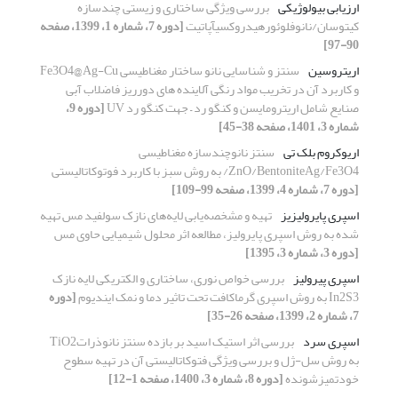
ارزیابی بیولوژیکی
بررسی ویژگی ساختاری و زیستی چندسازه
کیتوسان/نانوفلوئورهیدروکسیآپاتیت
[دوره 7، شماره 1، 1399، صفحه
90-97]
اریتروسین
سنتز و شناسایی نانو ساختار مغناطیسی Fe3O4@Ag-Cu
و کاربرد آن در تخریب مواد رنگی آلاینده های دورریز فاضلاب آبی
صنایع شامل اریترومایسن و کنگو رد – جهت کنگو رد UV
[دوره 9،
شماره 3، 1401، صفحه 38-45]
اریوکروم بلک تی
سنتز نانوچندسازه مغناطیسی
ZnO/BentoniteAg/Fe3O4/ به روش سبز با کاربرد فوتوکاتالیستی
[دوره 7، شماره 4، 1399، صفحه 99-109]
اسپری پایرولیزیز
تهیه و مشخصه‌یابی لایه‌های نازک سولفید مس تهیه
شده به روش اسپری پایرولیز، مطالعه اثر محلول شیمیایی حاوی مس
[دوره 3، شماره 3، 1395]
اسپری پیرولیز
بررسی خواص نوری، ساختاری و الکتریکی لایه نازک
In2S3 به روش اسپری گرماکافت تحت تاثیر دما و نمک ایندیوم
[دوره
7، شماره 2، 1399، صفحه 26-35]
اسپری سرد
بررسی اثر استیک اسید بر بازده سنتز نانوذراتTiO2
به روش سل-ژل و بررسی ویژگی فتوکاتالیستی آن در تهیه سطوح
خودتمیزشونده
[دوره 8، شماره 3، 1400، صفحه 1-12]