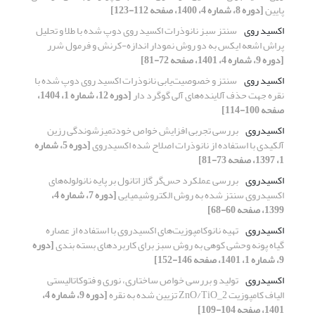
پایین
[دوره 8، شماره 4، 1400، صفحه 112-123]
اکسید روی
سنتز سبز نانوذرات اکسید روی دوپ شده با طلا و تحلیل
پراش اشعه ایکس به دو روش نمودار اندازه-کرنش و فرمول شرر
[دوره 9، شماره 4، 1401، صفحه 72-81]
اکسید روی
سنتز و خصوصیت‌یابی نانوذرات اکسید روی دوپ شده با
نقره جهت حذف آلاینده‌های آلی گوگرد دار
[دوره 12، شماره 1، 1404،
صفحه 100-114]
اکسیدروی
بررسی تجربی افزایش خواص خودتمیزشوندگی رزین
آلکیدی با استفاده از نانوذرات اصلاح شده اکسیدروی
[دوره 5، شماره
1، 1397، صفحه 73-81]
اکسیدروی
بررسی عملکرد حس‌گر گاز اتانول بر پایه نانولوله‌های
اکسیدروی سنتز شده به روش الکتروشیمیایی
[دوره 7، شماره 4،
1399، صفحه 60-68]
اکسیدروی
تهیه نانوکامپوزیت‌های اکسیدروی با استفاده از عصاره
گیاه پونه وحشی کوهی به روش سبز برای کاربردهای بسته بندی
[دوره
9، شماره 1، 1401، صفحه 146-152]
اکسیدروی
تولید و بررسی خواص ساختاری، نوری و فتوکاتالیستی
الیاف کامپوزیت ZnO/TiO_2 تزیین شده به نقره
[دوره 9، شماره 4،
1401، صفحه 104-109]