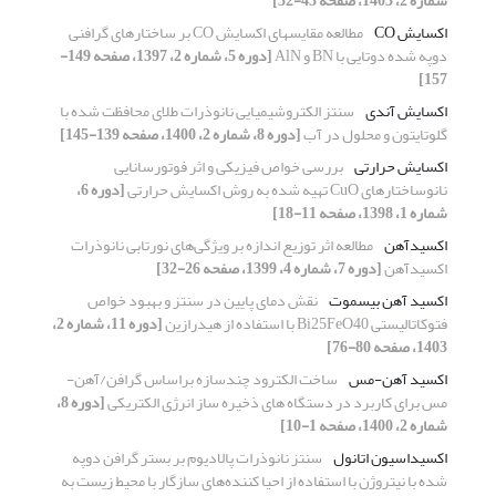
شماره 2، 1403، صفحه 43-32]
اکسایش CO
مطالعه مقایسه‎ای اکسایش CO بر ساختارهای گرافنی
دوپه شده دوتایی با BN و AlN
[دوره 5، شماره 2، 1397، صفحه 149-
157]
اکسایش آندی
سنتز الکتروشیمیایی نانوذرات طلای محافظت شده با
گلوتایتون و محلول در آب
[دوره 8، شماره 2، 1400، صفحه 139-145]
اکسایش حرارتی
بررسی خواص فیزیکی و اثر فوتورسانایی
نانوساختارهای CuO تهیه شده به روش اکسایش حرارتی
[دوره 6،
شماره 1، 1398، صفحه 11-18]
اکسیدآهن
مطالعه اثر توزیع اندازه بر ویژگی‌های نورتابی نانوذرات
اکسیدآهن
[دوره 7، شماره 4، 1399، صفحه 26-32]
اکسید آهن بیسموت
نقش دمای پایین در سنتز و بهبود خواص
فتوکاتالیستی Bi25FeO40 با استفاده از هیدرازین
[دوره 11، شماره 2،
1403، صفحه 80-76]
اکسید آهن-مس
ساخت الکترود چندسازه براساس گرافن/آهن-
مس برای کاربرد در دستگاه های ذخیره ساز انرژی الکتریکی
[دوره 8،
شماره 2، 1400، صفحه 1-10]
اکسیداسیون اتانول
سنتز نانوذرات پالادیوم بر بستر گرافن دوپه
شده با نیتروژن با استفاده از احیا کننده‌های سازگار با محیط زیست به