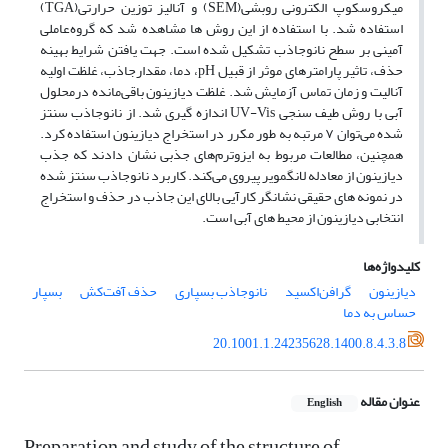
میکروسکوپ الکترونی روبشی(SEM) و آنالیز توزین حرارتی(TGA)
استفاده شد. با استفاده از این روش ­ها مشاهده شد که گروه‌عاملی
آمینی بر سطح نانوجاذب تشکیل شده است. جهت یافتن شرایط بهینه
حذف، تاثیر پارامتر‌های موثر از قبیل pH، دما، مقدارجاذب، غلظت اولیه
آنالیت و زمان تماس آزمایش شد. غلظت دیازینون باقی‌مانده درمحلول
آبی با روش طیف­ سنجی UV-Vis اندازه­ گیری شد. از نانوجاذب سنتز
شده می‌توان ۷ مرتبه به طور مکرر در استخراج دیازینون استفاده کرد.
همچنین، مطالعات مربوط به ایزوترم‌های جذبی نشان دادند که جذب
دیازینون از معادله لانگمویر پیروی می‌کند. کاربرد نانو‌جاذب سنتز شده
در نمونه ­های حقیقی نشانگر کارآیی بالای این جاذب در حذف و استخراج
انتخابی دیازینون از محیط‌ های آبی است.
کلیدواژه‌ها
دیازینون
گرافن‌اکسید
نانوجاذب بسپاری
حذف آفت‌کش
بسپار
حساس به دما
20.1001.1.24235628.1400.8.4.3.8
عنوان مقاله
English
Preparation and study of the structure of