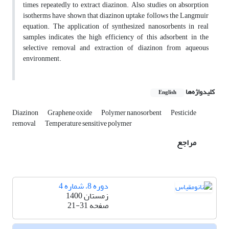
times repeatedly to extract diazinon. Also, studies on absorption
isotherms have shown that diazinon uptake follows the Langmuir
equation. The application of synthesized nanosorbents in real
samples indicates the high efficiency of this adsorbent in the
selective removal and extraction of diazinon from aqueous
environment.
کلیدواژه‌ها
English
Diazinon
Graphene oxide
Polymer nanosorbent
Pesticide
removal
Temperature sensitive polymer
مراجع
دوره 8، شماره 4
زمستان 1400
صفحه
21-31