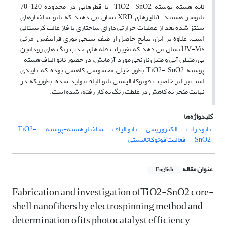
لایه ‏هسته-پوسته ‏‎ TiO2- SnO2‎‏ با قطرهایی در محدوده 120-70
نانومتر هستند. آنالیزهای ‏XRD‏ نشان می دهند که نانو ‏ساختارهای
سنتز شده بعد از ‏عملیات حرارتی دارای ساختاری با فاز غالب کریستالی
است. علاوه بر این، نتایج حاصل از طیف ‏سنجی نوری فرابنفش-مرئی
‏‎UV-Vis‎‏ نشان می دهد که تغییرات قله های جذب رنگ های رودامین
بی، متیلن آبی و متیل ‏نارنجی مورد آزمایش، در ‏حضور نانو الیاف هسته-
پوسته ‏TiO2- SnO2‎‏ بطور خیلی محسوسی کاهشی بوده که تاییدی
است بر اثر ‏خاصیت فوتوکاتالیستی ‏نانو الیاف تولید شده، بطوریکه در
نهایت منجر به کاهش در غلظت رنگ به کار رفته، شده است.‏
کلیدواژه‌ها
نانوذرات
الکتروریسی
نانو الیاف
ساختار هسته-پوسته
‏TiO2-
SnO2‎
فعالیت فوتوکاتالیستی
عنوان مقاله
English
Fabrication and investigation ofTiO2-SnO2 core-
shell nanofibers by electrospinning method and
determination ofits photocatalyst efficiency