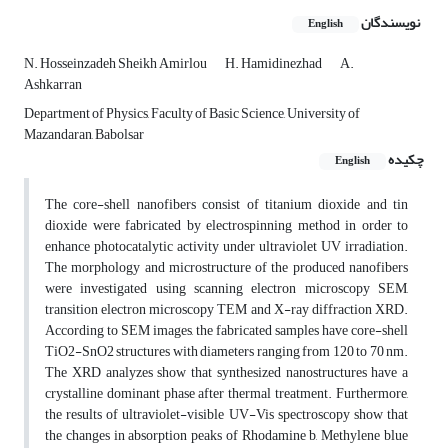
نویسندگان
English
N. Hosseinzadeh Sheikh Amirlou
H. Hamidinezhad
A.
Ashkarran
Department of Physics, Faculty of Basic Science, University of
Mazandaran, Babolsar
چکیده
English
The core-shell nanofibers consist of titanium dioxide and tin
dioxide were fabricated by ‎electrospinning ‎method in order to
enhance photocatalytic activity under ultraviolet UV ‎irradiation.
The morphology and ‎microstructure of the produced nanofibers
were investigated ‎using scanning electron microscopy SEM,
‎transition electron microscopy TEM and X-ray ‎diffraction XRD.
According to SEM images, the ‎fabricated samples have core-shell
TiO2-SnO2 ‎structures with diameters ranging from 120 to 70 nm.
The ‎XRD analyzes show that synthesized ‎nanostructures have a
crystalline dominant phase after thermal ‎treatment. Furthermore,
the results ‎of ultraviolet-visible UV-Vis spectroscopy show that
the changes in ‎absorption peaks of ‎Rhodamine b, Methylene blue