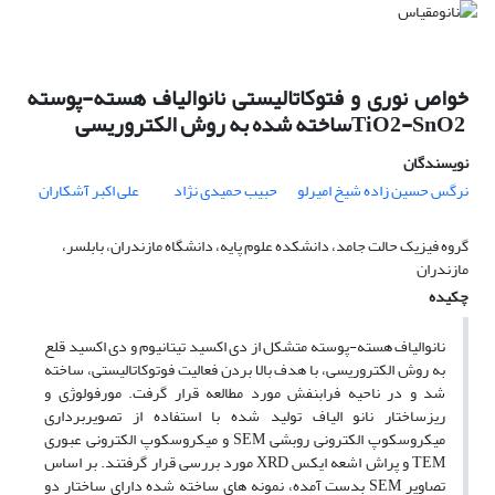
TiO2-SnO2 ‎ساخته ‏شده به روش الکتروریسی ‏
نویسندگان
نرگس حسین زاده شیخ امیرلو
حبیب حمیدی نژاد
علی اکبر آشکاران
گروه فیزیک حالت جامد، دانشکده علوم پایه، دانشگاه مازندران، بابلسر،
مازندران
چکیده
نانوالیاف هسته-پوسته متشکل از دی اکسید تیتانیوم و دی اکسید قلع
به روش الکتروریسی، با هدف بالا بردن ‏فعالیت ‏فوتوکاتالیستی، ساخته
شد و در ناحیه فرابنفش مورد مطالعه قرار گرفت. مورفولوژی و
ریزساختار نانو الیاف تولید شده با ‏استفاده ‏از تصویربرداری
میکروسکوپ الکترونی روبشی ‏‎SEM‎‏ و میکروسکوپ الکترونی عبوری
‏‎TEM‎‏ و پراش اشعه ‏ایکس ‏‎XRD‎‏ مورد ‏بررسی قرار گرفتند. بر اساس
تصاویر ‏‎ SEMبدست آمده، نمونه های ساخته شده دارای ساختار دو