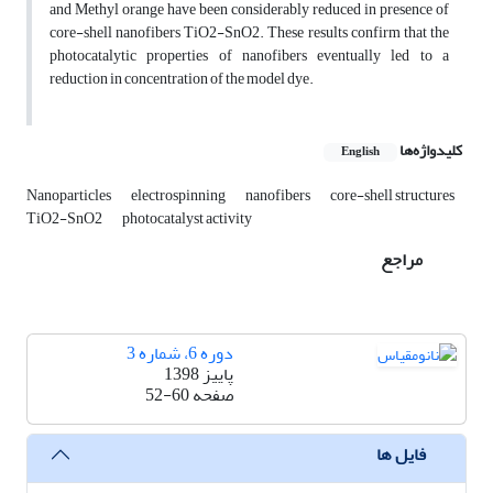
and Methyl orange have been considerably reduced in ‎presence of
‎core-shell nanofibers TiO2-SnO2. These results confirm that the
photocatalytic properties ‎of ‎nanofibers eventually led to a
reduction in concentration of the model dye.‎
کلیدواژه‌ها
English
Nanoparticles
electrospinning
nanofibers
core-shell structures
TiO2-SnO2
photocatalyst ‎activity ‎
مراجع
دوره 6، شماره 3
پاییز 1398
صفحه
52-60
فایل ها