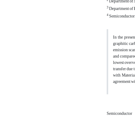
2
Department of 
3
Department of E
4
Semiconductors 
In the prese
graphitic car
emission sca
and compared
lowest overvo
transfer due 
with Materia
agreement wit
Semiconductor