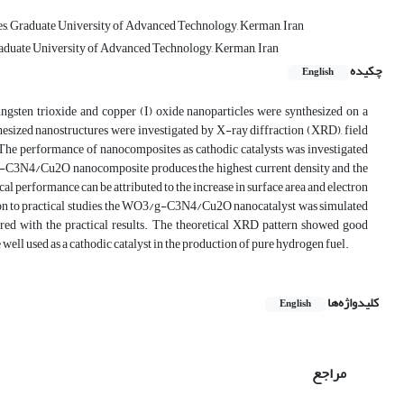
s, Graduate University of Advanced Technology, Kerman, Iran
aduate University of Advanced Technology, Kerman, Iran
چکیده
English
en trioxide and copper (I) oxide nanoparticles were synthesized on a
thesized nanostructures were investigated by X-ray diffraction (XRD), field
The performance of nanocomposites as cathodic catalysts was investigated
3/g-C3N4/Cu2O nanocomposite produces the highest current density and the
 performance can be attributed to the increase in surface area and electron
ition to practical studies, the WO3/g-C3N4/Cu2O nanocatalyst was simulated
red with the practical results. The theoretical XRD pattern showed good
ll used as a cathodic catalyst in the production of pure hydrogen fuel.
کلیدواژه‌ها
English
مراجع