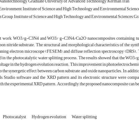
Nanotechnology, Graduate University of Advanced Technology, Kerman, Iran
nvironment, Institute of Science and High Technology and Environmental Science
Group, Institute of Science and High Technology and Environmental Sciences, Gr
nt work, WO3/g-C3N4 and WO3/ g-C3N4/Cu2O nanocomposites containing tungst
bon nitride substrate. The structural and morphological characteristics of the syn
nning electron microscope (FESEM), and diffuse reflection spectroscopy (DRS). 
 in the photocatalytic water splitting process. The results showed that the WO
ltage in the hydrogen evolution reaction. This improvement in photoelectrochemical
to the synergetic effect between carbon substrate and oxide nanoparticles. In add
ls Studio software and the XRD pattern and its electronic structure were compa
h the experimental XRD pattern. Accordingly, the proposed nanocomposite can be we
Photocatalyst
Hydrogen evolution
Water splitting