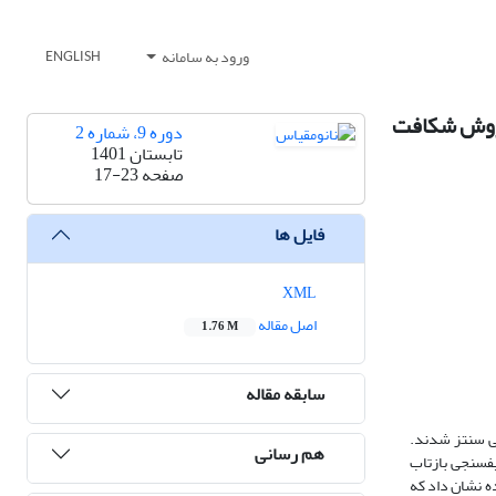
ورود به سامانه
ENGLISH
ژن به روش شکافت
دوره 9، شماره 2
تابستان 1401
صفحه
17-23
فایل ها
XML
اصل مقاله
1.76 M
سابقه مقاله
ترید گرافیتی سنتز شدند.
هم رسانی
های سنتز شده توسط روش های پراش پرتو ایکس (XRD)، میکروسکوپ الکترونی روبشی نشر میدانی (FESEM) و طیف­سنجی بازتاب
ده نشان داد که