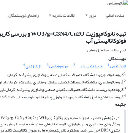
صفحه اصلی
مرور
اطلاعات نشریه
راهنمای نویسندگان
تهیه نانوکامپوزیت 
فوتوکاتالیستی آب
نوع مقاله : مقاله پژوهشی
نویسندگان
4
3
2
1
لادن نخعی
فریبا فتحی راد
مریم فیاضی
آزیتا زندی
1
گروه نانوفناوری، دانشگاه تحصیلات تکمیلی صنعتی و فناوری پیشرفته، کرمان
2
گروه نانوفناوری، دانشگاه تحصیلات تکمیلی صنعتی و فناوری پیشرفته، کرمان، ایرا
3
گروه محیط زیست، دانشگاه تحصیلات تکمیلی صنعتی و فناوری پیشرفته، کرمان، ایر
4
گروه نیمه‌هادی‌ها، پژوهشگاه علوم و تکنولوژی پیشرفته و علوم محیطی، دانشگاه ت
چکیده
در پژوهش حاضر، نانوچندسازه­های WO
N
/g-C
و WO
/Cu
N
/g-C
3
3
4
2
3
3
4
نشری (DRS) بررسی شد. عملکرد نانوچندسازه ­ها به عنوان کاتالیست ک