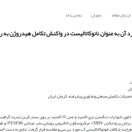
ارسال مقاله
داوران
تماس با ما
WO3/g-C3N4/Cu2O و بررسی کاربرد آن به عنوان نانوکاتالیست در واکنش تکامل هیدرو
ن
ان
حصیلات تکمیلی صنعتی و فناوری پیشرفته، کرمان، ایران
O حاوی نانوذرات تنگستن تری اکسید و مس (I) اکسید بر روی بستر کربن نی
ویژگی‌های ساختاری و مورفولوژی نانوساختار
اتد در فرایند شکافت فوتوکاتالیستی آب مورد بررسی و مقایسه قرار گرفت. نتایج به دست آم