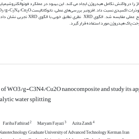
تاژ را در واکنش تکامل هیدروژن ایجاد می کند. این بهبود در عملکرد فوتوالکتروشیمیایی
رات اکسیدی نسبت داد. افزون­بر بررسی‌های عملی، نانوکاتالیست‌ WO
/Cu
N
/g-C
3
3
4
2
متریال استودیو شبیه سازی شد و الگوی XRD و ساختار الکترونی آن با نتایج عملی مقایسه 
وخت پاک هیدروژن مورد استفاده قرار گیرد.
 of WO3/g-C3N4/Cu2O nanocomposite and study its appli
lytic water splitting
2
3
4
Fariba Fathirad
Maryam Fayazi
Azita Zandi
Nanotechnology, Graduate University of Advanced Technology, Kerman, Iran