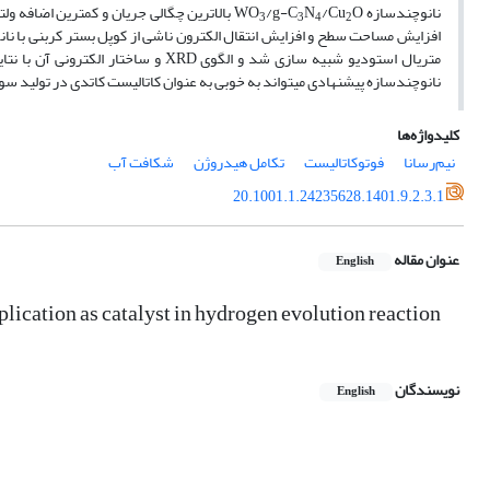
نانوچندسازه WO
/Cu
N
/g-C
O بالاترین چگالی جریان و کمترین اضافه ول
3
3
4
2
افزایش مساحت سطح و افزایش انتقال الکترون ناشی از کوپل بستر کربنی با نانوذ
نانوچندسازه پیشنهادی می­تواند به خوبی به عنوان کاتالیست کاتدی در تولید س
کلیدواژه‌ها
نیم‌رسانا
فوتوکاتالیست
تکامل هیدروژن
شکافت آب
20.1001.1.24235628.1401.9.2.3.1
عنوان مقاله
English
cation as catalyst in hydrogen evolution reaction
نویسندگان
English