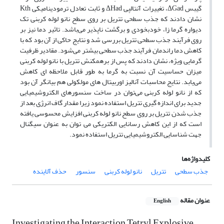
گیبس ΔGad، تغییرات آنتالپی ΔHad و ثابت تعادل ترمودینامیکی Kth
نشان دادند که جذب سطحی تتریل بر روی سطح نانو لوله کربنی تک
دیواره گرما زا، خودبخودی و برگشت ناپذیر می‌باشد. تاثیر دما نیز بر
روی فرآیند جذب سطحی تتریل بررسی شد و نتایج حاکی از آن بود که با
کاهش دما راندمان فرآیند جذب سطحی بیشتر می‌شود. مقادیر ظرفیت
گرمایی ویژه، نشان دادند که پس از برهمکنش تتریل با نانو لوله کربنی
میزان حساسیت آن نسبت به گرما به طور قابل ملاحظه ای کاهش
می‌یابد. نتایج محاسبات آنالیز اوربیتال های مولکولی هم بیانگر آن بود
که از نانو لوله کربنی می‌توان در ساخت سنسورهای الکتروشیمیایی
جدید برای اندازه گیری تتریل استفاده نمود زیرا مقدار گاف انرژی بعد از
جذب شدن تتریل بر روی سطح نانو لوله کربنی افزایش محسوسی یافته
است که از این کاهش رسانایی الکتریکی می توان به عنوان سیگنال
جهت شناسایی الکتروشیمیایی تتریل استفاده نمود.
کلیدواژه‌ها
جذب سطحی
تتریل
نانو لوله کربنی
سنسور
حذف آلاینده
عنوان مقاله
English
Investigating the Interaction Tetryl Explosive