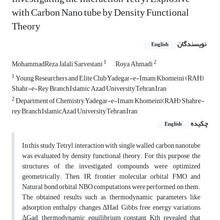
with Carbon Nano tube by Density Functional
Theory
نویسندگان
English
1
2
MohammadReza Jalali Sarvestani
Roya Ahmadi
1
Young Researchers and Elite Club,Yadegar-e-Imam Khomeini (RAH)
Shahr-e-Rey Branch,Islamic Azad University,Tehran,Iran
2
Department of Chemistry,Yadegar-e-Imam Khomeini(RAH) Shahre-
rey Branch,IslamicAzad University,Tehran,Iran
چکیده
English
In this study, Tetryl interaction with single walled carbon nanotube
was evaluated by density functional theory. For this purpose, the
structures of the investigated compounds were optimized
geometrically. Then, IR, frontier molecular orbital FMO and
Natural bond orbital NBO computations were performed on them.
The obtained results such as thermodynamic parameters like
adsorption enthalpy changes ΔHad, Gibbs free energy variations
ΔGad, thermodynamic equilibrium constant Kth revealed that