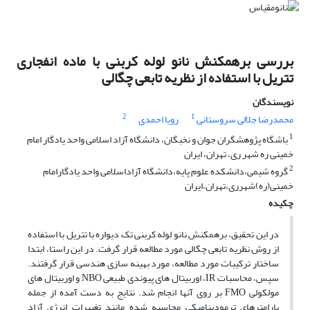
بررسی برهمکنش نانو لوله کربنی با ماده انفجاری
تتریل با استفاده از نظریه تابعی چگالی
نویسندگان
2
1
محمدرضا جلالی سروستانی
رویا احمدی
1
باشگاه پژوهشگران جوان و نخبگان، دانشگاه آزاد اسلامی واحد یادگار امام
خمینی ره شهر ری، تهران، ایران
2
گروه شیمی،دانشکده علوم پایه،دانشگاه آزاداسلامی واحد یادگارامام
خمینی(ره)شهرری،تهران،ایران
چکیده
در این تحقیق، برهمکنش نانو لوله کربنی تک دیواره با تتریل با استفاده
از روش نظریه تابعی چگالی مورد مطالعه قرار گرفت. در این راستا، ابتدا
ساختار ترکیبات مورد مطالعه، مورد بهینه سازی هندسی قرار گرفتند.
سپس، محاسبات IR، اوربیتال های پیوندی طبیعی NBO و اوربیتال های
مولکولی FMO بر روی آنها انجام شد. نتایج به دست آمده از جمله
پارامترهای ترمودینامیکی محاسبه شده مانند تغییرات انرژی آزاد