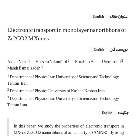
عنوان مقاله
English
Electronic transport in monolayer nanoribbons of
Zr2CO2 MXenes
نویسندگان
English
1
2
2
Akbar Niazi
Hossein Nikoofard
Ebrahim Heidari Semiromi
3
Mahdi Esmailzadeh
1
Department of Physics, Iran University of Science and Technology,
Tehran , Iran
2
Department of Physics, University of Kashan, Kashan, Iran
3
Department of Physics, Iran University of Science and Technology,
Tehran, Iran
چکیده
English
In this paper, we study the properties of electronic transport in
MXene Zr2CO2 nanoribbons of armchair type (AMNR). By using