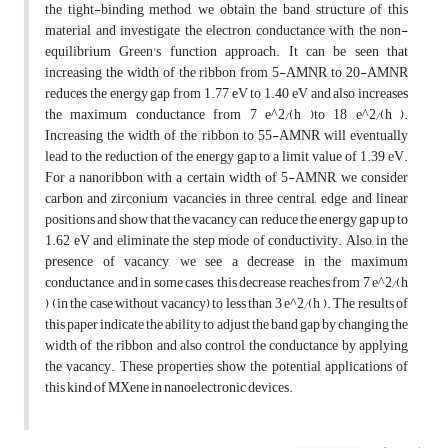
the tight-binding method, we obtain the band structure of this
material and investigate the electron conductance with the non-
equilibrium Green's function approach. It can be seen that
increasing the width of the ribbon from 5-AMNR to 20-AMNR
reduces the energy gap from 1.77 eV to 1.40 eV and also increases
the maximum conductance from 7 e^2⁄(h )to 18 e^2⁄(h ).
Increasing the width of the ribbon to 55-AMNR will eventually
lead to the reduction of the energy gap to a limit value of 1.39 eV.
For a nanoribbon with a certain width of 5-AMNR, we consider
carbon and zirconium vacancies in three central, edge, and linear
positions and show that the vacancy can reduce the energy gap up to
1.62 eV and eliminate the step mode of conductivity. Also, in the
presence of vacancy, we see a decrease in the maximum
conductance, and in some cases, this decrease reaches from 7 e^2⁄(h
) (in the case without vacancy) to less than 3 e^2⁄(h ). The results of
this paper indicate the ability to adjust the band gap by changing the
width of the ribbon and also control the conductance by applying
the vacancy. These properties show the potential applications of
this kind of MXene in nanoelectronic devices.