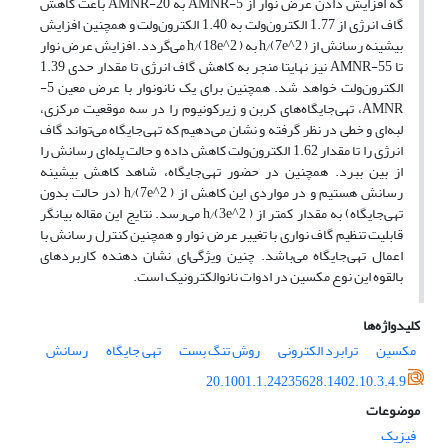
که افزایش دادن عرض نوار از 5-AMNR به 20-AMNR باعث کاهش
گاف انرژی از 1.77 الکترون‌ولت به 1.40 الکترون‌ولت و همچنین افزایش
بیشینه رسانش از ( 7e^2)⁄h به ( 18e^2)⁄h می‌گردد. افزایش عرض نوار
تا 55-AMNR نیز نهایتا منجر به کاهش گاف انرژی تا مقدار حدی 1.39
الکترون‌ولت خواهد شد. همچنین برای یک نانونوار با عرض معین 5-
AMNR، تهی‌جایگاه‌های کربن و زیرکونیوم را در سه موقعیت مرکزی،
لبه‌ای و خطی در نظر گرفته و نشان می‌دهیم که تهی‌جایگاه می‌تواند گاف
انرژی را تا مقدار 1.62 الکترون‌ولت کاهش داده و حالت پله‌ای رسانش را
از بین ببرد. همچنین در حضور تهی‌جایگاه، شاهد کاهش بیشینه
رسانش هستیم و در مواردی این کاهش از ( 7e^2)⁄h (در حالت بدون
تهی‌جایگاه) به مقدار کمتر از ( 3e^2)⁄h می‌‌رسد. نتایج این مقاله بیانگر
قابلیت تنظیم گاف نواری با تغییر عرض نوار و همچنین کنترل رسانش با
اعمال تهی‌جایگاه می‌باشد. چنین ویژگی‌ای نشان دهنده کاربرد‌های
بالقوه این نوع مکسین در ادوات نانوالکترونیک است.
کلیدواژه‌ها
مکسین
ترابرد الکترونی
روش تنگ بست
تهی جایگاه
رسانش
20.1001.1.24235628.1402.10.3.4.9
موضوعات
فیزیک