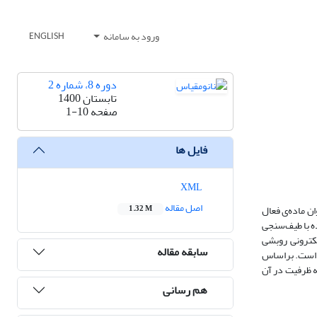
ورود به سامانه
ENGLISH
دوره 8، شماره 2
تابستان 1400
1-10
صفحه
فایل ها
XML
اصل مقاله
در این مقاله، 
1.32 M
ذخیره­ساز انرژ
پراش پرتوی ایکس (XRD
سابقه مقاله
(SEM)، میکروسکوپ ال
نتایج حاصل از ظرفیت ویژه در سرعت‌‌‌‌های روبش mV/s 5، 10، 20، 30، 40، 50 و 70 در الکترولیت 1 مولار KOH، بالات
هم رسانی