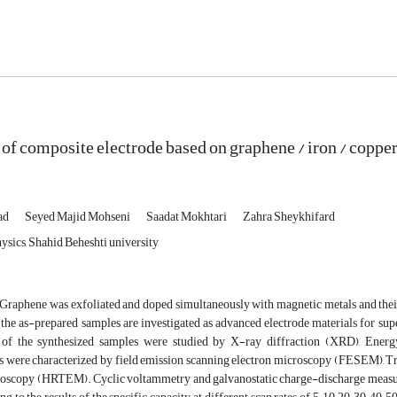
of composite electrode based on graphene / iron / copper 
ad
Seyed Majid Mohseni
Saadat Mokhtari
Zahra Sheykhifard
ysics, Shahid Beheshti university
Graphene was exfoliated and doped simultaneously with magnetic metals and thei
 the as-prepared samples are investigated as advanced electrode materials for su
 of the synthesized samples were studied by X-ray diffraction (XRD), Ener
 were characterized by field emission scanning electron microscopy (FESEM), T
roscopy (HRTEM). Cyclic voltammetry and galvanostatic charge-discharge measurme