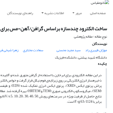
راهنمای نویسندگان
اطلاعات نشریه
مرور
صفحه اصلی
رای کاربرد در دستگاه های ذخیره ساز انرژی الکتریکی
نوع مقاله : مقاله پژوهشی
نویسندگان
هرا شیخی فرد
سعادت مختاری
سید مجید محسنی
موژان ظهیری راد
دانشگاه شهید بهشتی، دانشکده فیزیک
چکیده
یسی و مشتقات اکسیدی آن‌‌ها ساخته شد. ماده‌ی سنتز شده به عنوان ماده‌ی فعال
ی قرار گرفت. ساختار و ترکیب­های موجود در نمونه‌‌‌های سنتز شده با طیف‌سنجی
لکترونی روبشی
ز شده باتری­گونه است. براساس
برابر با F/g 63/1124 است.