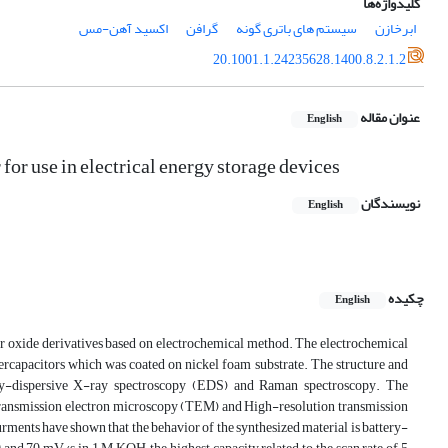
کلیدواژه‌ها
اکسید آهن-مس
گرافن
سیستم های باتری گونه
ابرخازن
20.1001.1.24235628.1400.8.2.1.2
عنوان مقاله
English
for use in electrical energy storage devices
نویسندگان
English
چکیده
English
r oxide derivatives based on electrochemical method. The electrochemical
percapacitors which was coated on nickel foam substrate. The structure and
gy-dispersive X-ray spectroscopy (EDS) and Raman spectroscopy. The
ransmission electron microscopy (TEM) and High-resolution transmission
nts have shown that the behavior of the synthesized material is battery-