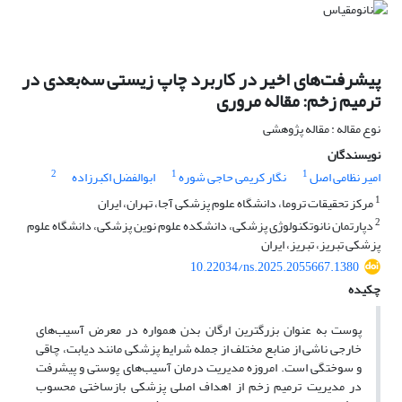
پیشرفت‌های اخیر در کاربرد چاپ زیستی سه‌بعدی در
ترمیم زخم: مقاله مروری
نوع مقاله : مقاله پژوهشی
نویسندگان
2
1
1
امیر نظامی اصل
نگار کریمی حاجی شوره
ابوالفضل اکبرزاده
1
مرکز تحقیقات تروما، دانشگاه علوم پزشکی آجا، تهران، ایران
2
دپارتمان نانوتکنولوژی پزشکی، دانشکده علوم نوین پزشکی، دانشگاه علوم
پزشکی تبریز، تبریز، ایران
10.22034/ns.2025.2055667.1380
چکیده
پوست به عنوان بزرگترین ارگان بدن همواره در معرض آسیب‌های
خارجی ناشی از منابع مختلف از جمله شرایط پزشکی مانند دیابت، چاقی
و سوختگی است. امروزه مدیریت درمان آسیب‌های پوستی و پیشرفت
در مدیریت ترمیم زخم از اهداف اصلی پزشکی بازساختی محسوب