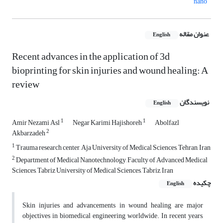
nano
عنوان مقاله
English
Recent advances in the application of 3d
bioprinting for skin injuries and wound healing: A
review
نویسندگان
English
1
1
Amir Nezami Asl
Negar Karimi Hajishoreh
Abolfazl
2
Akbarzadeh
1
Trauma research center, Aja University of Medical Sciences, Tehran, Iran
2
Department of Medical Nanotechnology, Faculty of Advanced Medical
Sciences, Tabriz University of Medical Sciences, Tabriz, Iran
چکیده
English
Skin injuries and advancements in wound healing are major
objectives in biomedical engineering worldwide. In recent years,