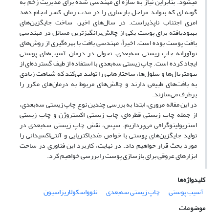
میشود. بنابراین نیاز به سازه ای مهندسی شده برای مدیریت زخم به
گونه ای که بتواند مراحل بازسازی را در مدت زمان کمتر انجام دهد
امری اجتناب ناپذیراست. در سال‌های اخیر، ساخت جایگزین‌های
بهبودیافته برای پوست یکی از چالش‌برانگیزترین مسائل در مهندسی
بافت پوست بوده است. اخیراً، مهندسی بافت با بهره‌گیری از روش‌های
نوآورانه چاپ زیستی سه‌بعدی، تحولی در درمان آسیب‌های پوستی
ایجاد کرده است. چاپ زیستی سه‌بعدی با استفاده از طیف گسترده‌ای از
بیومتریال‌ها و سلول‌ها، ساختارهایی را تولید می‌کند که شباهت زیادی
به بافت‌های طبیعی دارند و چالش‌های مربوط به درمان‌های مکرر را
برطرف می‌سازند.
در این مقاله مروری، ابتدا به بررسی چندین نوع چاپ زیستی سه‌بعدی،
از جمله چاپ زیستی قطره‌ای، چاپ زیستی اکستروژن و چاپ زیستی
استریولیتوگرافی می‌پردازیم. سپس، نقش چاپ زیستی سه‌بعدی در
تولید جایگزین‌های پوستی با خواص ضدباکتریایی و آنتی‌اکسیدانی را
مورد بحث قرار خواهیم داد. در نهایت، کاربرد این فناوری در ساخت
ابزارهای عروقی برای بازسازی پوست را بررسی خواهیم کرد.
کلیدواژه‌ها
آسیب پوستی
چاپ زیستی سه‌بعدی
نئوواسکولاریزاسیون
موضوعات