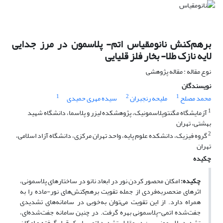
برهم‌کنش نانومقیاس اتم- پلاسمون در مرز جدایی
لایه نازک طلا- بخار فلز قلیایی
نوع مقاله : مقاله پژوهشی
نویسندگان
1
2
1
محمد مصلح
ملیحه رنجبران
سیده مهری حمیدی
1
آزمایشگاه مگنتوپلاسمونیک، پژوهشکده لیزر و پلاسما، دانشگاه شهید
بهشتی، تهران
2
گروه فیزیک، دانشکده علوم پایه، واحد تهران مرکزی، دانشگاه آزاد اسلامی،
تهران
چکیده
چکیده:
امکان محصور کردن نور در ابعاد نانو در ساختارهای پلاسمونی،
اثرهای منحصربه‌فردی از جمله تقویت برهم‌کنش‌های نور-ماده را به
همراه دارد. از این تقویت می‌توان به‌خوبی در سامانه‌های تشدیدی
جفت‌شده اتمی-پلاسمونی بهره گرفت. در چنین سامانه جفت‌شده‌ای،
تشدید پلاسمونی پهن در مقابل تشدید اتمی باریک قرار گرفته و امکان