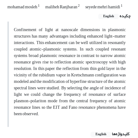
1
2
1
mohamad mosleh
maliheh Ranjbaran
seyede mehri hamidi
چکیده
English
Confinement of light at nanoscale dimensions in plasmonic
structures has many advantages including enhanced light-matter
interactions. This enhancement can be well utilized in resonantly
coupled atomic-plasmonic systems. In such coupled resonant
systems, broad plasmonic resonance in contrast to narrow atomic
resonance gives rise to reflection atomic spectroscopy with high
resolution. In this paper, the reflection from thin gold layer in the
vicinity of the rubidium vapor in Kretschmann configuration was
modeled and the modification of hyperfine structure of the atomic
spectral lines were studied. By selecting the angle of incidence of
light we could change the frequency of resonance of surface
plasmon-polariton mode from the central frequency of atomic
resonance lines, so the EIT and Fano resonance phenomena have
been observed.
کلیدواژه‌ها
English