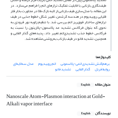
طیف‌نگاری بازتابی با قابلیت تفکیک ترازهای اتم را فراهم می‌سازد. در
این مقاله، با مدل‌سازی طیف بازتابی از لایه نازک طلا در مجاورت بخار فلز
قلیایی روبیدیوم در هندسه کرشمن، تغییر شکل خطوط جذبی در طیف
ترازهای ساختار فوق‌ریز اتم بررسی شد. با تنظیم زاویه نور فرودی به
نحوی که بتوان فرکانس تشدید مد پلاسمون-پلاریتون را نسبت به
فرکانس خطوط جذب تشدیدی‌اتم تغییر داد، پدیده‌های گذار القایی و
همچنین، تشدید فانو در طیف بازتاب به‌روشنی مشاهده شد.
کلیدواژه‌ها
برهم‌کنش تشدیدی اتمی-پلاسمونی
اتم روبیدیوم
مدل سه‌لایه‌ای
روابط فرنل
گذار القایی
تشدید فانو
عنوان مقاله
English
Nanoscale Atom-Plasmon interaction at Gold-
Alkali vapor interface
نویسندگان
English