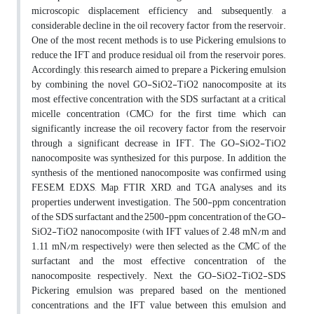
microscopic displacement efficiency and, subsequently, a
considerable decline in the oil recovery factor from the reservoir.
One of the most recent methods is to use Pickering emulsions to
reduce the IFT and produce residual oil from the reservoir pores.
Accordingly, this research aimed to prepare a Pickering emulsion
by combining the novel GO-SiO2-TiO2 nanocomposite at its
most effective concentration with the SDS surfactant at a critical
micelle concentration (CMC) for the first time, which can
significantly increase the oil recovery factor from the reservoir
through a significant decrease in IFT. The GO-SiO2-TiO2
nanocomposite was synthesized for this purpose. In addition, the
synthesis of the mentioned nanocomposite was confirmed using
FESEM, EDXS, Map, FTIR, XRD, and TGA analyses, and its
properties underwent investigation. The 500-ppm concentration
of the SDS surfactant and the 2500-ppm concentration of the GO-
SiO2-TiO2 nanocomposite (with IFT values of 2.48 mN/m and
1.11 mN/m, respectively) were then selected as the CMC of the
surfactant and the most effective concentration of the
nanocomposite, respectively. Next, the GO-SiO2-TiO2-SDS
Pickering emulsion was prepared based on the mentioned
concentrations, and the IFT value between this emulsion and