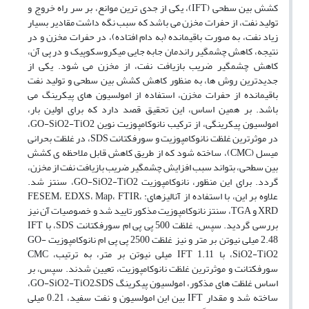
کشش بین سطحی (IFT)، یکی از جدی ترین موانع، بر سر راه خروج و
تولید نفت، از حفرات مخزن می باشد که سبب نگه داشت مقادیر بسیار
زیاد نفت، به صورت باقیمانده (به دام افتاده)، در حفرات مخزن و در
نتیجه، کاهش چشمگیر راندمان جابه جایی میکروسکوپیک و در پی آن،
کاهش چشمگیر ضریب بازیافت نفت، از مخزن می شود. یکی از
جدیدترین روش ها، به منظور کاهش کشش بین سطحی و تولید نفت
باقیمانده از حفرات مخزن، استفاده از امولسیون های پیکرینگ می
باشد. بر همین اساس، این تحقیق قصد دارد که برای اولین بار،
امولسیون پیکرینگی، از ترکیب نانوکامپوزیت نوین GO-SiO2-TiO2،
در موثرترین غلظت نانوکامپوزیت و سورفکتانت SDS، در غلظت بحرانی
میسل (CMC)، ساخته شود که از طریق کاهش قابل ملاحظه ی کشش
بین سطحی، بتواند سبب افزایش چشمگیر ضریب بازیافت نفت از مخزن،
گردد. برای این منظور، نانوکامپوزیت GO-SiO2-TiO2، سنتز شد.
علاوه بر این، با استفاده از آنالیزهای: FESEM، EDXS، Map، FTIR،
XRD و TGA، سنتز نانوکامپوزیت مذکور تایید شد و خصوصیات آن نیز
بررسی گردید. سپس، غلظت 500 پی پی ام سورفکتانت SDS، با IFT
2.48 میلی نیوتن بر متر و نیز غلظت 2500 پی پی ام نانوکامپوزیت GO-
SiO2-TiO2، با IFT 1.11 میلی نیوتن بر متر، به ترتیب، CMC
سورفکتانت و موثرترین غلظت نانوکامپوزیت، تعیین شدند. سپس، بر
اساس غلظت های مذکور، امولسیون پیکرینگ GO-SiO2-TiO2–SDS،
ساخته شد و مقدار IFT بین این امولسیون و نفت سفید، 0.21 میلی