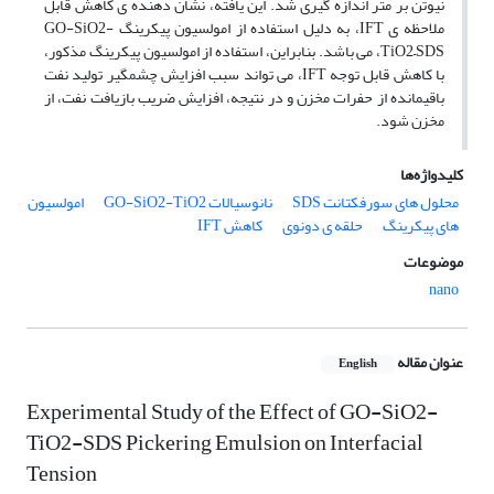
نیوتن بر متر اندازه گیری شد. این یافته، نشان دهنده ی کاهش قابل
ملاحظه ی IFT، به دلیل استفاده از امولسیون پیکرینگ GO-SiO2-
TiO2–SDS، می باشد. بنابراین، استفاده از امولسیون پیکرینگ مذکور،
با کاهش قابل توجه IFT، می تواند سبب افزایش چشمگیر تولید نفت
باقیمانده از حفرات مخزن و در نتیجه، افزایش ضریب بازیافت نفت، از
مخزن شود.
کلیدواژه‌ها
محلول های سورفکتانت SDS
نانوسیالات GO-SiO2-TiO2
امولسیون
های پیکرینگ
حلقه ی دونوی
کاهش IFT
موضوعات
nano
عنوان مقاله
English
Experimental Study of the Effect of GO-SiO2-
TiO2-SDS Pickering Emulsion on Interfacial
Tension