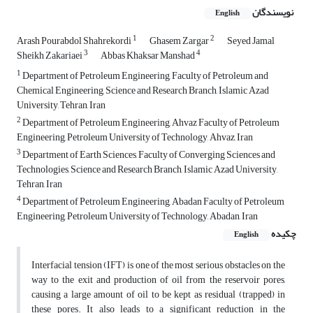
نویسندگان
English
1
2
Arash Pourabdol Shahrekordi
Ghasem Zargar
Seyed Jamal
3
4
Sheikh Zakariaei
Abbas Khaksar Manshad
1
Department of Petroleum Engineering, Faculty of Petroleum and
Chemical Engineering, Science and Research Branch, Islamic Azad
University, Tehran, Iran
2
Department of Petroleum Engineering, Ahvaz Faculty of Petroleum
Engineering, Petroleum University of Technology, Ahvaz, Iran
3
Department of Earth Sciences, Faculty of Converging Sciences and
Technologies, Science and Research Branch, Islamic Azad University,
Tehran, Iran
4
Department of Petroleum Engineering, Abadan Faculty of Petroleum
Engineering, Petroleum University of Technology, Abadan, Iran
چکیده
English
Interfacial tension (IFT) is one of the most serious obstacles on the
way to the exit and production of oil from the reservoir pores,
causing a large amount of oil to be kept as residual (trapped) in
these pores. It also leads to a significant reduction in the