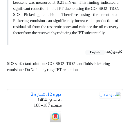
kerosene was measured at 0.21 mN/m. This finding indicated a
significant reduction in the IFT due to using the GO-SiO2-TiO2–
SDS Pickering emulsion. Therefore, using the mentioned
Pickering emulsion can significantly increase the production of
residual oil from the reservoir pores and enhance the oil recovery
factor from the reservoir by reducing the IFT substantially.
کلیدواژه‌ها
English
SDS surfactant solutions؛ GO-SiO2-TiO2 nanofluids؛ Pickering
؛ y ring؛ IFT reduction
emulsions؛ Du Noü
دوره 12، شماره 2
تابستان 1404
صفحه
168-187