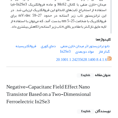
میدان-خازن منفی با کانال MoS2 و ماده فروالکتریک α-In2Se3با
استفاده از استخراج ثابت‌های لاندائو این فروالکتریک ارزیابی شد. در
این ترانزیستور تاب زیر آستانه در حدود mV/dec 59-27 برای
فروالکتریک با ضخامت nm 5-25 بدست آمد، که می‌توان با استفاده از
لایه عایق نازک‌تر با مقادیر بالای κ تاب زیر آستانه را کاهش بیشتری داد.
کلیدواژه‌ها
نانو ترانزیستور اثر میدان خازن منفی
دمای کوری
فروالکتریسیته
گذار فاز
مواد دو بعدی
In2Se3
20.1001.1.24235628.1400.8.4.1.6
عنوان مقاله
English
Negative-Capacitanc Field Effect Nano
Transistor Based on a Two-Dimensional
Ferroelectric In2Se3
نویسندگان
English