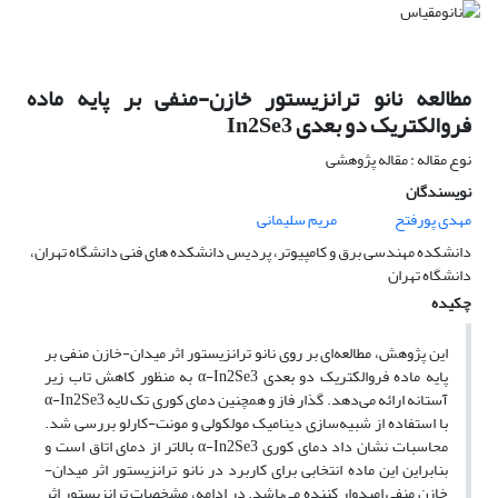
مطالعه نانو ترانزیستور خازن-منفی بر پایه ماده
فروالکتریک دو بعدی In2Se3
نوع مقاله : مقاله پژوهشی
نویسندگان
مهدی پورفتح
مریم سلیمانی
دانشکده مهندسی برق و کامپیوتر، پردیس دانشکده های فنی دانشگاه تهران،
دانشگاه تهران
چکیده
این پژوهش، مطالعه‌ای بر روی نانو ترانزیستور اثر میدان-خازن منفی بر
پایه ماده فروالکتریک دو بعدی α-In2Se3 به منظور کاهش تاب زیر
آستانه ارائه می‌دهد. گذار فاز و همچنین دمای کوری تک لایه α-In2Se3
با استفاده از شبیه‌سازی دینامیک مولکولی و مونت-کارلو بررسی شد.
محاسبات نشان داد دمای کوری α-In2Se3 بالاتر از دمای اتاق است و
بنابراین این ماده انتخابی برای کاربرد در نانو ترانزیستور اثر میدان-
خازن منفی امیدوار کننده می‌باشد. در ادامه، مشخصات ترانزیستور اثر