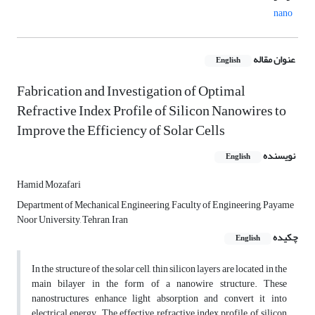
nano
عنوان مقاله
English
Fabrication and Investigation of Optimal
Refractive Index Profile of Silicon Nanowires to
Improve the Efficiency of Solar Cells
نویسنده
English
Hamid Mozafari
Department of Mechanical Engineering, Faculty of Engineering, Payame
Noor University, Tehran, Iran
چکیده
English
In the structure of the solar cell, thin silicon layers are located in the
main bilayer in the form of a nanowire structure. These
nanostructures enhance light absorption and convert it into
electrical energy. The effective refractive index profile of silicon