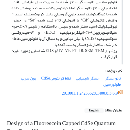
فلوئورسانسی نانوحسگر سنتز شده به صورت خطی افزایش یافت.
ابتدا، برای سنتز نانوحسگر نقاط کوانتومی کادمیم سلنید پوشش داده
شده با تیوگلی­کولیک اسید حاوی گروه­های عاملی کربوکسیلیک اسید از
2-
2+
واکنش کاتیون­های Cd
با آنیون­های تازه تهیه شده Se
در حضور
تیوگلی­کولیک اسید سنتز شده و سپس، با استفاده از شیمی
N
-(3-دی­
متیل­آمینوپروپیل)-
N’
-اتیل­کربودی­ایمید (EDC) و
N
-هیدروکسی
سوکسینیمید (NHS) با اتیلن دی­آمین و به دنبال آن با فلوئورسین عامل­
دار شد. ساختار نانوحسگر بدست آمده با
روش­های UV-Vis، FT-IR، SEM، TEM و EDX شناسایی و مورد تایید
قرار گرفت.
کلیدواژه‌ها
نانو حسگر
حسگر شیمیایی
نقاط کوانتومی CdSe
یون سرب
فلوئورسین
20.1001.1.24235628.1400.8.3.6.9
عنوان مقاله
English
Design of a Fluorescein Capped CdSe Quantum