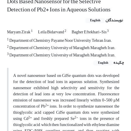
Dots Based Nanosensor for the Selective
Detection of Pb2+ Ions in Aqueous Solutions
نویسندگان
English
1
2
3
Maryam Zirak
Leila Bidarvand
Bagher Eftekhari-Sis
1
Department of Chemistry, Payame Noor University, Tehran, Iran.
2
Department of Chemistry, University of Maragheh, Maragheh, Iran.
3
Department of Chemistry, University of Maragheh, Maragheh, Iran.
چکیده
English
A novel nanosensor based on CdSe quantum dots was developed
for the detection of lead ions in aqueous solution. Synthesized
nanosensor exhibited high selectivity and sensitivity for the
detection of lead ions at very low concentration. Fluorescence
emission of nanosensor was increased linearly within 0-500 μM
2+
concentration of Pb
ions. In order to synthesize nanosensor, the
thioglycolic acid capped CdSe quantum dots were synthesized
2+
2-
using Cd
and freshly prepared Se
ions in the presence of
thioglycolic acid, which then functionalized with ethylene diamine
using EDC/NHS coupling reagent, and then reacting with