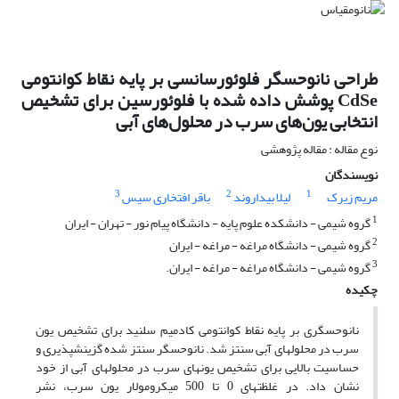
طراحی نانوحسگر فلوئورسانسی بر پایه نقاط کوانتومی
CdSe پوشش داده شده با فلوئورسین برای تشخیص
انتخابی یون‌های سرب در محلول‌های آبی
نوع مقاله : مقاله پژوهشی
نویسندگان
3
2
1
مریم زیرک
لیلا بیداروند
باقر افتخاری سیس
1
گروه شیمی - دانشکده علوم پایه - دانشگاه پیام نور - تهران - ایران
2
گروه شیمی - دانشگاه مراغه - مراغه - ایران
3
گروه شیمی - دانشگاه مراغه - مراغه - ایران.
چکیده
نانوحسگری بر پایه نقاط کوانتومی کادمیم سلنید برای تشخیص یون
سرب در محلول­های آبی سنتز شد. نانوحسگر سنتز شده گزینش­پذیری و
حساسیت بالایی برای تشخیص یون­های سرب در محلول­های آبی از خود
نشان داد. در غلظت­های 0 تا 500 میکرو­مولار یون سرب، نشر