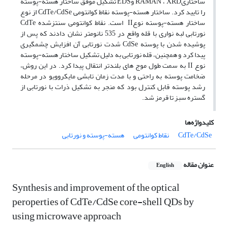
ساختاریRAMAN ، XRD وEDS تشکیل موفق ساختار هسته-پوسته
را تایید کرد. ساختار هسته-پوسته نقاط کوانتومی CdTe/CdSe از نوع
ساختار هسته-پوسته نوعII است. نقاط کوانتومی سنتزشده CdTe
نورتابی لبه نواری با قله واقع در 535 نانومتر نشان دادند که پس از
پوشیده شدن با پوسته CdSe شدت نورتابی آن افزایش چشم­گیری
پیدا کرد و همچنین، قله نورتابی به دلیل تشکیل ساختار هسته-پوسته
نوع II به سمت طول موج های بلندتر انتقال پیدا کرد. در این روش،
ضخامت پوسته به راحتی و با مدت زمان تابشی مایکروویو در مرحله
رشد پوسته قابل کنترل بود که منجر به تشکیل ذرات با نورتابی از
گستره سبز تا قرمز شد.
کلیدواژه‌ها
CdTe/CdSe
نقاط کوانتومی
هسته-پوسته و نورتابی
عنوان مقاله
English
Synthesis and improvement of the optical
peroperties of CdTe/CdSe core-shell QDs by
using microwave approach