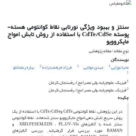
سنتز و بهبود ویژگی نورتابی نقاط کوانتومی هسته-
پوسته CdTe/CdSe با استفاده از روش تابش امواج
مایکروویو
نوع مقاله : مقاله پژوهشی
نویسندگان
2
1
1
محیا نوزایی
مهدی مولایی
فرزاد فرهمندزاده
بهاره رمضانلو
1
1
فیزیک، علوم پایه، ولی عصر(عج)، رفسنجان،کرمان
2
فیزیک، علوم پایه، ولی عصر)عج(، رفسنجان،کرمان
چکیده
در این پژوهش، نقاط کوانتومی CdTe وCdTe/CdSe با استفاده از یک
روش سریع تابش دهی امواج مایکروویو سنتز شده­اند. نقاط کوانتومی
سنتز شده با آنالیزهای XRD،FESEM،EDS ، PL،UV-Vis و
RAMAN مورد بررسی قرار گرفته­اند. بررسی آنالیزهای