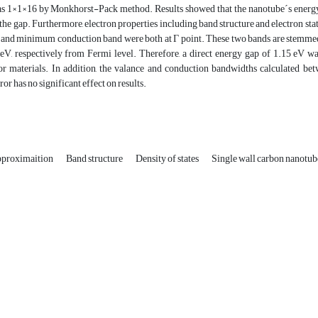
s 1×1×16 by Monkhorst-Pack method. Results showed that the nanotube´s energy g
 the gap. Furthermore, electron properties including band structure and electron 
 and minimum conduction band were both at Г point. These two bands are stemmed 
eV, respectively from Fermi level. Therefore, a direct energy gap of 1.15 eV w
r materials. In addition, the valance and conduction bandwidths calculated bet
ror has no significant effect on results.
pproximaition
Band structure
Density of states
Single wall carbon nanotu