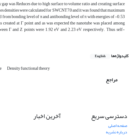
ap was Reduces due to high surface to volume ratio and creating surface
states densities were calculated for SWCNT7,0 and it was found that maximum
from bonding level of π and antibonding level of π with energies of -0.53
as created at Г point and as was expected the nanotube was placed among
ween Г and Z points were 1.92 eV and 2.23 eV, respectively. Thus, self-
کلیدواژه‌ها
English
be
Density functional theory
مراجع
دسترسی سریع
آخرین اخبار
صفحه اصلی
درباره نشریه