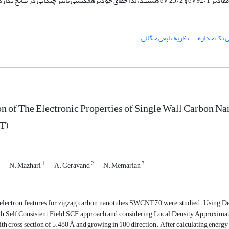
نی تک جداره
نظریه تابعی چگالی.‬‬‬‬‬‬‬
on of The Electronic Properties of Single Wall Carbon 
T)
1
2
3
N. Mazhari
A. Geravand
N. Memarian
r electron features for zigzag carbon nanotubes SWCNT7,0 were studied. Using
th Self Consistent Field SCF approach and considering Local Density Approxima
ith cross section of 5.480 Å and growing in 100 direction. After calculating energy