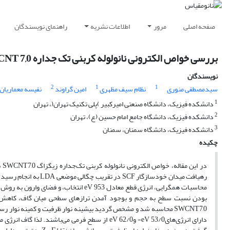
صفحه اصلی
مرور
اطلاعات نشریه
راهنمای نویسندگان
بررسی خواص الکترونی نانولوله کربنی تک جداره SWCNT 7,0 با استفاده از نظریه تابعی چگالی DFT
نویسندگان
2
1
1
سیدمصطفی منوری
نظام سیف مظهری
امین گراوند
نفیسه معماریان
1
دانشکده فیزیک، دانشگاه صنعتی امیرکبیر )پلی تکنیک تهران(، تهران
2
دانشکده فیزیک، دانشگاه جامع امام حسین (ع)، تهران
3
دانشکده فیزیک، دانشگاه سمنان، سمنان
چکیده
بودن نسبت سطح به حجم و بوجود آمدن تراز‌های سطحی میان گاف، کاهش می‌