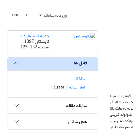
ورود به سامانه
ENGLISH
دوره 5، شماره 2
تابستان 1397
صفحه
125-132
فایل ها
XML
اصل مقاله
1.13 M
نظریه-ی تابعی چگالی DFT و حل معادلات بس‌ذره‌ای کوهن-شم با
 تقریب چگالی موضعی LDA به انجام رسید. مورفولوژی نانولوله، استوانه‌ای با قطر مقطع Å 48/5 و جهت‌گیری رشد در جهت 100 است. بعد از انجام
سابقه مقاله
ند گاف انرژی نانولوله‌ به علت بالا
نولوله کربنی
SWCNT7,0 محاسبه شد و مشخص گردید بیشینه نوار ظرفیت و کمینه نوار رسانش هر دو در نقطه Γ هستند. منشاء این دو نوار ناشی از ترازهای پیوندی π و غیرپیوندیπ که به ترتیب
هم رسانی
 نانولوله در دسته مواد نیمه‌رسانا قرار