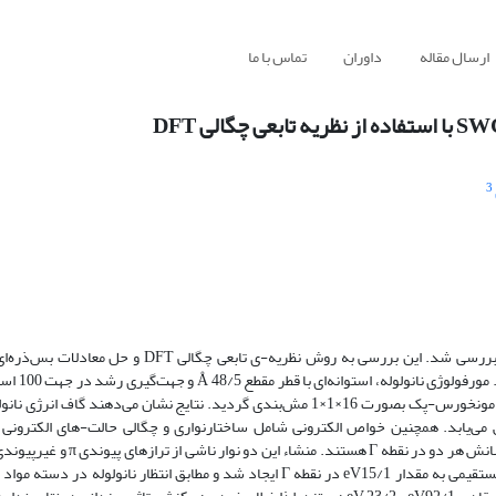
ارسال مقاله
داوران
تماس با ما
3
در این مقاله، خواص الکترونی نانولوله کربنی تک‌جداره زیگزاگ SWCNT7,0 بررسی شد. این بررسی به روش 
رهیافت میدان خودسازگار SCF در
محاسبات همگرایی، انرژی قطع معادل eV 953 انتخاب، و فضای وارون به روش مونخورس-پک بصورت 16×1×1 مش‌بندی گردید. نتایج نشان می‌ده
یابد. همچنین خواص الکترونی شامل ساختارنواری و چگالی حالت-های الکترونی نا
دارای انرژی‌هایeV 53/0- وeV 62/0 از سطح فرمی می‌باشند. لذا گاف انرژی مستقیمی به مقدار eV15/1 در نقطه Γ ایجاد شد و مطابق انتظار