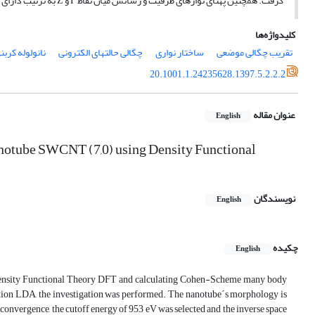
گرفت. همچنین پهنای نوارهای ظرفیت و رسانش میان نقاط Γ و Z به ترتیب دارای مقادیر eV92/1 و eV 23/2 هستند، لذا خطای خودبرهمکنشی تاثیر چندانی در نتایج ندارد.
کلیدواژه‌ها
تقریب چگالی موضعی
ساختار نواری
چگالی حالت‫های الکترونی
نانولوله کرب
20.1001.1.24235628.1397.5.2.2.2
عنوان مقاله
English
Nanotube SWCNT (7,0) using Density Functional
نویسندگان
English
چکیده
English
 Density Functional Theory DFT and calculating Cohen-Scheme many body
tion LDA, the investigation was performed. The nanotube´s morphology is
 convergence, the cutoff energy of 953 eV was selected and the inverse space