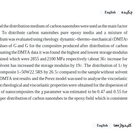
چکیده
English
d the distribution medium of carbon nanotubes were used as the main factor
. To distribute carbon nanotubes, pure epoxy media and a mixture of
 medium was evaluated using rheology, dynamic-thermo-mechanical (DMTA)
alues of G and G for the composites produced after distribution of carbon
uating the DMTA data, it was found the highest and lowest storage modulus
ined, which were 2855 and 2100 MPa, respectively (about 36% increase for
ent, has increased the storage modulus by 19%. The distribution of 1% by
nocomposite 1-50W22.5RS by 26.5% compared to the sample without solvent
A test results, and the Perez model was used to analyse the viscoelastic
 rheological and viscoelastic properties were obtained for the dispersion of
anocomposites, the χ parameter was estimated to be 0.47 and 0.55 for
 distribution of carbon nanotubes in the epoxy field, which is consistent
کلیدواژه‌ها
English