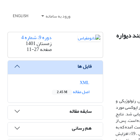
ورود به سامانه
ENGLISH
ند دیواره
دوره 9، شماره 4
زمستان 1401
صفحه
11-27
فایل ها
XML
اصل مقاله
2.45 M
 بررسی خواص رئولوژیکی و
ی توزیع نانولوله‌های کربنی، محیط‌‌های اپوکسی خالص و مخلوط حلال تتراهیدروفوران (THF) و پلیمر اپوکسی مورد
سابقه مقاله
کننده با استفاده از آزمون‌های رئولوژی، دینامیکی- حرارتی- مکانیکی (DMTA) و میکروسکوپ الکترونی روبشی (SEM) ارزیابی شد. نتایج
ال بوده است. پس از
ی ˚C37 برای نانوچندسازه 1-50W22.5RS و اپوکسی خالص بدست آمده که به
هم رسانی
ترتیب ‌2855 و‌2100 مگا‌پاسکال بوده است (حدود 36 درصد افزایش برای نانو‌چندسازه). همچنین، نانوچندسازه1- 50W22.5RS نسبت به نمونه‌ای مشابه بدون حلال ، 19% افزایش