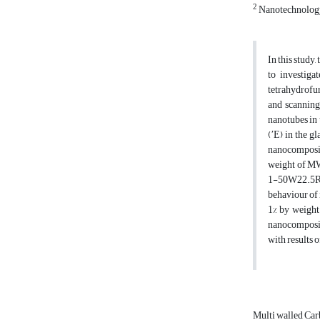
2
Nanotechnolog
In this study
to investig
tetrahydrofu
and scanning
nanotubes in 
(ʹE) in the 
nanocomposit
weight of MW
1-50W22.5R. 
behaviour of 
1% by weight
nanocomposit
with results 
Multi walled Ca