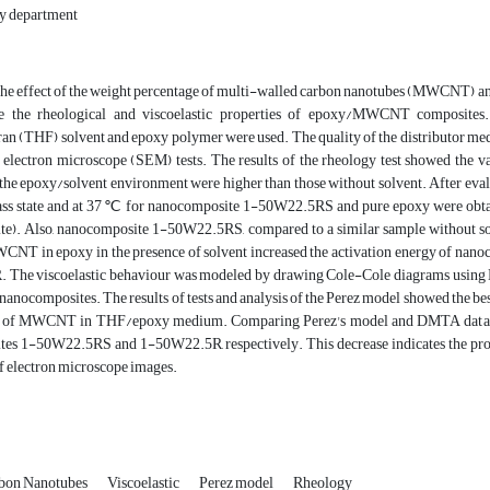
y department
, the effect of the weight percentage of multi-walled carbon nanotubes (MWCNT) an
ate the rheological and viscoelastic properties of epoxy/MWCNT composites
ran (THF) solvent and epoxy polymer were used. The quality of the distributor
 electron microscope (SEM) tests. The results of the rheology test showed the v
the epoxy/solvent environment were higher than those without solvent. After eval
glass state and at 37 ℃ for nanocomposite 1-50W22.5RS and pure epoxy were obta
e). Also, nanocomposite 1-50W22.5RS, compared to a similar sample without solv
CNT in epoxy in the presence of solvent increased the activation energy of na
The viscoelastic behaviour was modeled by drawing Cole-Cole diagrams using DMT
nanocomposites. The results of tests and analysis of the Perez model showed the best
 of MWCNT in THF/epoxy medium. Comparing Perez's model and DMTA data of n
es 1-50W22.5RS and 1-50W22.5R, respectively. This decrease indicates the proper
of electron microscope images.
rbon Nanotubes
Viscoelastic
Perez model
Rheology