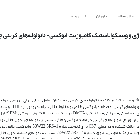
ارسال مقاله
داوران
تماس با ما
 و ویسکوالاستیک کامپوزیت‌ اپوکسی- نانولوله‌های کربنی چ
در این مطالعه، تأثیر درصد وزنی نانولوله‌های کربنی چند دیواره (MWCNT) و محیط توزیع کننده نانولوله‌های کربنی به ‌عنوان عامل اصلی برای
ویسکوالاستیک چندسازه‌های اپوکسی/MWCNT استفاده شد. برا
استفاده قرار گرفت. کیفیت محیط توزیع‌
برای چندسازه‌های تولید شده پس از توزیع نانولوله‌های کربنی در محیط اپوکسی/حلال بیشتر از نمونه‌های بدون حل
ارزیابی داده‌های DMTA مشخص شد که بیشترین و کمترین مدول ذخیره (ʹE) در حالت شیشه‌ و در دما