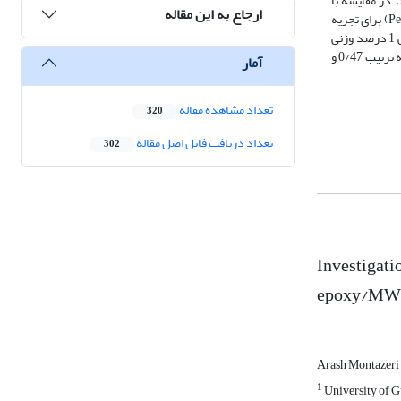
مدول ذخیره را به همراه داشته است. توزیع 1 درصد وزنی MWCNT در اپوکسی در حضور حلال باعث افزایش 26/5% انرژی فعال‌سازی نانوچندسازه1-50W22.5RS در مقایسه با
ارجاع به این مقاله
نمونه بدون حلال 1-50W22.5R شد. رفتار ویسکوالاستیک به وسیله رسم نمودارهای Cole-Cole با استفاده از نتایج آزمایش DMTA مدل‌سازی شده و مدل پرز (Perez) برای تجزیه
و تحلیل رفتار ویسکوالاستیک نانوچندسازه‌ها به کار برده شد. نتایج آزمون‌ها و بررسی مدل پرز نشان داد که بهترین خواص رئولوژی و ویسکوالاستیک برای پراکندگی 1 درصد وزنی
MWCNT در محیط THF/اپوکسی به دست آمد. از تطابق مدل پرز و داده‌های DMTA نانوچندسازه‌ها، پارامتر 'χ برای نانوچندسازه1-50W22.5RS و 1-50W22.5R به ترتیب 0/47 و
آمار
تعداد مشاهده مقاله
320
تعداد دریافت فایل اصل مقاله
302
Investigati
epoxy/MW
Arash Montazeri
1
University of 