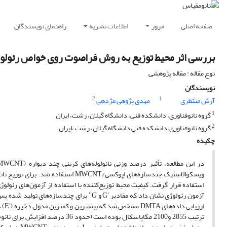
صفحه اصلی
مرور
اطلاعات نشریه
راهنمای نویسندگان
بررسی اثر محیط توزیع به روش فراصوت روی خواص رئولوژی
نوع مقاله : مقاله پژوهشی
نویسندگان
2
1
آرش منتظری
مهدی پژوهی مژدهی
1
گروه نانوفناوری، دانشکده فنی، دانشگاه گیلان، رشت، ایران
2
گروه نانوفناوری،دانشکده فنی دانشگاه گیلان، رشت ،ایران
چکیده
آزمون رئولوژی نشان داد که مقادیر ′G و G′′ 