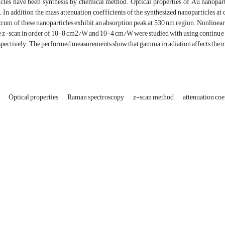
cles have been synthesis by chemical method. Optical properties of Au nanopa
 In addition, the mass attenuation coefficients of the synthesized nanoparticles
um of these nanoparticles exhibit an absorption peak at 530 nm region. Nonlinear 
e z-scan in order of 10-8 cm2/W and 10-4 cm/W were studied with using continue 
espectively. The performed measurements show that gamma irradiation affects the ma
s
Optical properties
Raman spectroscopy
z-scan method
attenuation coe