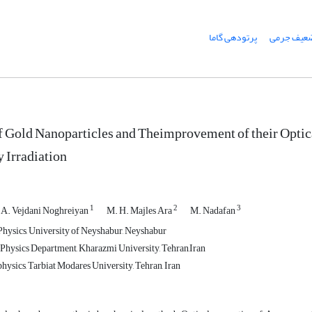
عیف جرمی
پرتودهی گاما
f Gold Nanoparticles and Theimprovement of their Optic
Irradiation
1
2
3
A. Vejdani Noghreiyan
M. H. Majles Ara
M. Nadafan
hysics, University of Neyshabur, Neyshabur
 Physics Department, Kharazmi University, Tehran,Iran
hysics, Tarbiat Modares University, Tehran, Iran