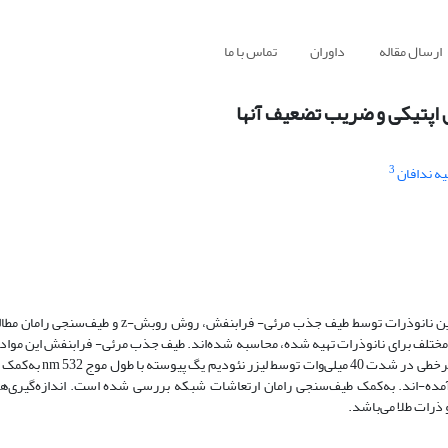
ارسال مقاله
داوران
تماس با ما
ص اپتیکی و ضریب تضعیف آنها
3
ه ندافان
در این مقاله، نانوذرات طلا به روش شیمیایی تهیه شده است. خواص اپتیکی این نانوذرات توسط طیف جذب
 مختلف برای نانوذرات تهیه شده، محاسبه شده‌اند. طیف جذب مرئی- فرابنفش این مواد
محدود 530 نانومتر را نشان می‌دهد. ضریب شکست غیرخطی و ض
ش-z به‌ترتیب از مرتبه cm2/W 10-8وcm/W 10-4به‌دست آمده-اند. به‌کمک طیف‌سنجی رامان ارتعاشات شبکه بررسی شده است. اندازه
ذرات طلا می‌باشد.