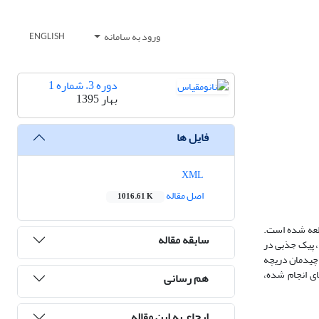
ورود به سامانه
ENGLISH
دوره 3، شماره 1
بهار 1395
فایل ها
XML
اصل مقاله
1016.61 K
 مرئی- فرابنفش، روش روبش-z و طیف‌سنجی رامان مطالعه شده است.
سابقه مقاله
، پیک جذبی در
ریب جذب غیرخطی در شدت 40 میلی‌وات توسط لیزر نئودیم یگ پیوسته با طول موج nm 532 به‌کمک چیدمان دریچه
‌گیری‌های انجام شده،
هم رسانی
ارجاع به این مقاله