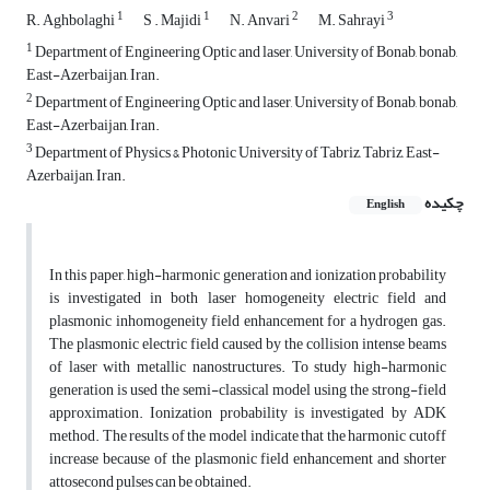
1
1
2
3
R. Aghbolaghi
S . Majidi
N. Anvari
M. Sahrayi
1
Department of Engineering Optic and laser, University of Bonab, bonab,
East-Azerbaijan, Iran.
2
Department of Engineering Optic and laser, University of Bonab, bonab,
East-Azerbaijan, Iran.
3
Department of Physics & Photonic University of Tabriz, Tabriz, East-
Azerbaijan, Iran.
چکیده
English
In this paper, high-harmonic generation and ionization probability
is investigated in both laser homogeneity electric field and
plasmonic inhomogeneity field enhancement for a hydrogen gas.
The plasmonic electric field caused by the collision intense beams
of laser with metallic nanostructures. To study high‌-harmonic
generation is used the semi-classical model using the strong-field
approximation. Ionization probability is investigated by ADK
method. The results of the model indicate that the harmonic cutoff
increase because of the plasmonic field enhancement and shorter
attosecond pulses can be obtained.