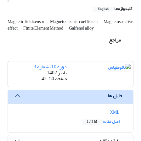
کلیدواژه‌ها
English
Magnetic field sensor
Magnetoelectric coefficient
Magnetostrictive
effect
Finite Element Method
Galfenol alloy
مراجع
دوره 10، شماره 3
پاییز 1402
صفحه
42-50
فایل ها
XML
اصل مقاله
1.43 M
سابقه مقاله