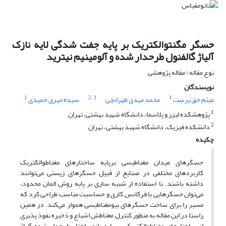
حسگر مگنتوالکتریک بر پایه جفت شدگی لایه نازک
آلیاژ گالفنول طرحدار شده و آلومینیم نیترید
نوع مقاله : مقاله پژوهشی
نویسندگان
1
، 2
1
1
میثم حق پرست
محمد مهدی طهرانچی
سیده مهری حمیدی
1
پژوهشکده لیزر و پلاسما، دانشگاه شهید بهشتی، تهران
2
دانشکده فیزیک، دانشگاه شهید بهشتی، تهران
چکیده
حسگرهای میدان مغناطیسی برپایه ساختارهای مغناطوالکتریک
کاربردهای مختلفی در صنایع از قبیل حسگرهای زیستی می‌توانند
داشته باشند. با استفاده از شبیه سازی بر پایه روش المان محدود،
می‌توان حسگرهایی با فرکانس کاری و حساسیت مناسب طراحی کرد که
مسیر را برای ساخت حسگرهای بیومغناطیسی هموار می‌کند. در همین
راستا در این مقاله به منظور کنترل مغناطش اشباع و ذخیره نفوذ پذیری
از ساختارهای مغناطوالکتریک بر پایه نانوساختار طرحدار شده آلیاژ