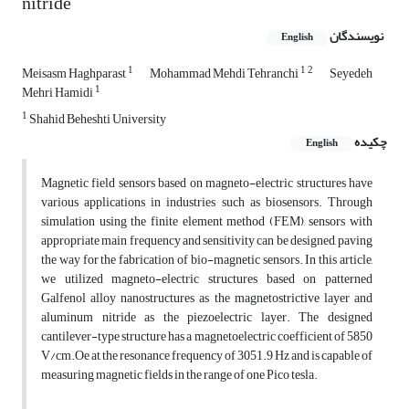
nitride
نویسندگان
English
1
1
2
Meisasm Haghparast
Mohammad Mehdi Tehranchi
Seyedeh
1
Mehri Hamidi
1
Shahid Beheshti University
چکیده
English
Magnetic field sensors based on magneto-electric structures have
various applications in industries such as biosensors. Through
simulation using the finite element method (FEM), sensors with
appropriate main frequency and sensitivity can be designed, paving
the way for the fabrication of bio-magnetic sensors. In this article,
we utilized magneto-electric structures based on patterned
Galfenol alloy nanostructures as the magnetostrictive layer and
aluminum nitride as the piezoelectric layer. The designed
cantilever-type structure has a magnetoelectric coefficient of 5850
V/cm.Oe at the resonance frequency of 3051.9 Hz and is capable of
measuring magnetic fields in the range of one Pico tesla.