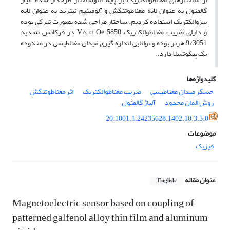
گالفنول به عنوان لایه مغناطوتنگش و آلومینیم نیترید به عنوان لایه
پیزوالکتریک استفاده کردیم. ساختار طراحی شده بصورت تیرکی بوده
و دارای ضریب مغناطوالکتریک V/cm.Oe 5850 در فرکانس تشدید
9/3051 هرتز بوده و توانایی اندازه گیری میدان مغناطیسی در محدوده
یک پیکوتسلا دارد.
کلیدواژه‌ها
حسگر میدان مغناطیسی
ضریب مغناطوالکتریک
اثر مغناطوتنگش
روش المان محدود
آلیاژ گالفنول
20.1001.1.24235628.1402.10.3.5.0
موضوعات
فیزیک
عنوان مقاله
English
Magnetoelectric sensor based on coupling of
patterned galfenol alloy thin film and aluminum