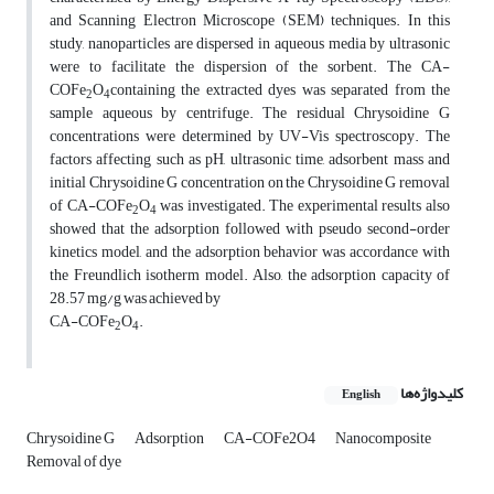
and Scanning Electron Microscope (SEM) techniques. In this
study, nanoparticles are dispersed in aqueous media by ultrasonic
were to facilitate the dispersion of the sorbent. The CA-
COFe
O
containing the extracted dyes was separated from the
2
4
sample aqueous by centrifuge. The residual Chrysoidine G
concentrations were determined by UV-Vis spectroscopy. The
factors affecting such as pH, ultrasonic time, adsorbent mass and
initial Chrysoidine G concentration on the Chrysoidine G removal
of CA-COFe
O
was investigated. The experimental results also
2
4
showed that the adsorption followed with pseudo second-order
kinetics model, and the adsorption behavior was accordance with
the Freundlich isotherm model. Also, the adsorption capacity of
28.57 mg/g was achieved by
CA-COFe
O
.
2
4
کلیدواژه‌ها
English
Chrysoidine G
Adsorption
CA-COFe2O4
Nanocomposite
Removal of dye