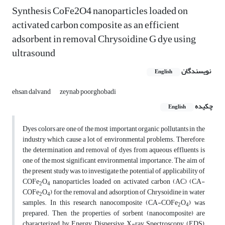
Synthesis CoFe2O4 nanoparticles loaded on
activated carbon composite as an efficient
adsorbent in removal Chrysoidine G dye using
ultrasound
نویسندگان
English
ehsan dalvand
zeynab poorghobadi
چکیده
English
Dyes colors are one of the most important organic pollutants in the
industry which cause a lot of environmental problems. Therefore,
the determination and removal of dyes from aqueous effluents is
one of the most significant environmental importance. The aim of
the present study was to investigate the potential of applicability of
COFe
O
nanoparticles loaded on activated carbon (AC) (CA-
2
4
COFe
O
) for the removal and adsorption of Chrysoidine in water
2
4
samples. In this research, nanocomposite (CA-COFe
O
) was
2
4
prepared. Then, the properties of sorbent (nanocomposite) are
characterized by Energy Dispersive X-ray Spectroscopy (EDS),