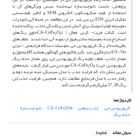
پژوهش، نخست نانوچندسازه تهیه‌شده سپس ویژگی‌های آن با
استفاده از طیف میکروسکوپ الکترونی SEM و آنالیز طیف‌سنجی
تفکیک انرژی EDS بررسی شد. در این مطالعه، در محیط آبی نانوذرات
به‌وسیله اولتراسونیک برای آسان شدن پراکندگی جاذب، پراکنده‌شده
است. کبالت فریت- کربن فعال ( (CA-CoFe
O
حاوی رنگ‌های
2
4
استخراج‌شده به‌وسیله سانتریفیوژ از نمونه آبی جدا شدند. غلظت‌های
باقی‌مانده از رنگ کریوزیودین جی به‌وسیله دستگاه فرابنفش - مرئی
UV-Vis اندازه‌گیری شد. تأثیر فاکتورهای گوناگون همانند pH محلول و
مقدار جاذب، غلظت اولیه رنگ کریوزیودین جی، روی مقدار حذف رنگ
کریوزیودین جی با CA-CoFe
O
موردبررسی قرار گرفت. نتیجه‌های
2
4
تجربی نشان داد که فرایند جذب با مدل سینتیکی شبه مرتبه دوم و
رفتار جذب با مدل فرندلیچ مطابقت دارد. همچنین، ظرفیت جذب این
رنگ 57
28 میلی‌گرم برگرم به‌دست آمد.
/
کلیدواژه‌ها
کریوزیودین جی
جذب سطحی
CA-CoFe2O4
نانو چندسازه
حذف رنگ
عنوان مقاله
English