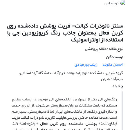
سنتز نانوذرات کبالت- فریت پوشش داده‌شده روی
کربن فعال به‌عنوان جاذب رنگ کریوزیودین جی با
استفاده از اولتراسونیک
نوع مقاله : مقاله پژوهشی
نویسندگان
احسان دالوند
زینب پورقبادی
گروه شیمی، دانشکده علوم پایه، واحد خرم‌آباد، دانشگاه آزاد اسلامی،
خرم‌آباد، ایران
چکیده
رنگ‌های آلی یکی از مهم‌ترین آلاینده‌های آلی موجود در پساب صنایع
هستند که باعث مشکلات فراوان محیط‌زیستی می‌شوند. از این‌رو، حذف
و اندازه‌گیری رنگ‌ها از فاضلاب‌های آبی از لحاظ محیط‌زیستی، بسیارمهم
است. هدف مطالعه حاضر، بررسی قابلیت کاربرد نانوذرات کبالت فریت
(CoFe
O
) پوشش داده‌شده روی کربن فعال ((CA-CoFe
O
،
2
4
2
4
به‌منظور حذف رنگ کریوزیودین جی در نمونه‌های آب است. در این