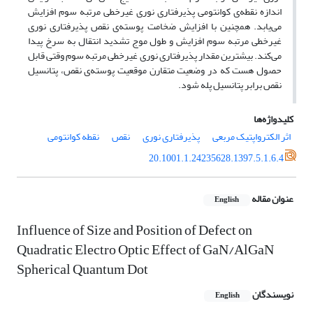
اندازه نقطه‌ی کوانتومی پذیرفتاری نوری غیرخطی مرتبه سوم افزایش
می‌یابد. همچنین با افزایش ضخامت پوسته‌ی نقص پذیرفتاری نوری
غیرخطی مرتبه سوم افزایش و طول موج تشدید انتقال به سرخ پیدا
می‌کند. بیشترین مقدار پذیرفتاری نوری غیرخطی مرتبه سوم وقتی قابل
حصول هست که در وضعیت متقارن موقعیت پوسته‌ی نقص، پتانسیل
نقص برابر پتانسیل پله شود.
کلیدواژه‌ها
اثر الکترواپتیک مربعی
پذیرفتاری نوری
نقص
نقطه کوانتومی
20.1001.1.24235628.1397.5.1.6.4
عنوان مقاله
English
Influence of Size and Position of Defect on
Quadratic Electro Optic Effect of GaN/AlGaN
Spherical Quantum Dot
نویسندگان
English