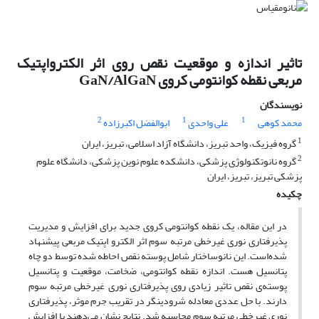
تاثیر اندازه و موقعیت نقص روی اثر الکترواپتیک
مربعی نقطه کوانتومی کروی GaN/AlGaN
نویسندگان
2
1
1
محمد کوهی
علی واحدی
ابوالفضل اکبرزاده
1
گروه فیزیک، واحد تبریز، دانشگاه آزاد اسلامی، تبریز، ایران
2
گروه نانوتکنولوژی پزشکی، دانشکده علوم نوین پزشکی، دانشگاه علوم
پزشکی تبریز، تبریز، ایران
چکیده
در این مقاله، یک نقطه کوانتومی کروی جدید برای افزایش و مدیریت
پذیرفتاری نوری غیرخطی مرتبه سوم اثر الکترو اپتیک مربعی پیشنهاد
شده‌است. این نانوساختار شامل پوسته نقص احاطه شده توسط دو چاه
پتانسیل هست. اندازه نقطه کوانتومی، ضخامت، موقعیت و پتانسیل
پوسته‌ی نقص تاثیر زیادی روی پذیرفتاری نوری غیرخطی مرتبه سوم
دارند. با حل عددی معادله شرودینگر در تقریب جرم موثر، پذیرفتاری
نوری غیرخطی مرتبه سوم محاسبه شد. نتایج نشان می‌دهند با افزایش