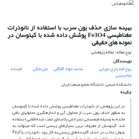
بهینه سازی حذف یون سرب با استفاده از نانوذرات
مغناطیسی Fe3O4 پوشش داده شده با کیتوسان در
نمونه های حقیقی
نوع مقاله : مقاله پژوهشی
نویسندگان
روح الله زارع دورابی
محمد جواد آقاگلی
علی ملکی
افسانه
ملاحسینی
دانشکده شیمی، دانشگاه علم و صنعت ایران
چکیده
در این پژوهش، از نانوذرات مغناطیسی پوشش داده شده با کیتوسان
به منظور حذف یون سرب از محلول آبی و اندازه­گیری محلول­های باقی
مانده به وسیله طبف­سنجی نشر اتمی پلاسمای جفت شده القایی استفاده
شد. کیتوسان از معروف ترین بسپارهای زیستی است که می­تواند به
عنوان جاذب در حذف آلاینده های زیستی به کار رود. نانوذرات Fe
O
3
4
به صورت تجاری خریداری و با بسپار کیتوسان با جرم مولکولی پایین،