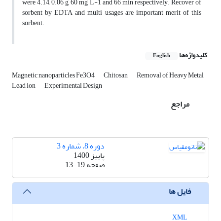
were 4.14, 0.06 g, 60 mg L-1 and 66 min respectively. Recover of
sorbent by EDTA and multi usages are important merit of this
sorbent.
کلیدواژه‌ها
English
Magnetic nanoparticles Fe3O4
Chitosan
Removal of Heavy Metal
Lead ion
Experimental Design
مراجع
دوره 8، شماره 3
پاییز 1400
صفحه
13-19
فایل ها
XML