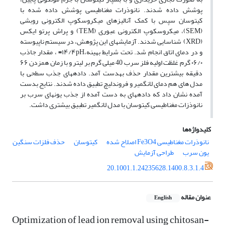
پوشش داده شدند. نانوذرات مغناطیسی پوشش داده شده با
کیتوسان سپس با کمک آنالیزهای میکروسکوپ الکترونی روبشی
(SEM)، میکروسکوپ الکترونی عبوری (TEM) و پراش پرتو ایکس
(XRD) شناسایی شدند. آزمایش­های این پژوهش، در سیستم ناپیوسته
و در دمای اتاق انجام شد. تحت شرایط بهینه،۱۴/۴pH
=
، مقدار جاذب
۰۶/۰ گرم غلظت اولیه فلز سرب 40 میلی گرم بر لیتر و با زمان هم­زدن ۶۶
دقیقه بیشترین مقدار حذف به­دست آمد. داده­های جذب سطحی با
مدل های هم دمای لانگمیر و فروندلیچ تطبیق داده شدند. نتایج بدست
آمده نشان داد که داده­های به دست آمده از جذب یون­های سرب بر
نانوذزات مغناطیسی کیتوسان با مدل لانگمیر تطبیق بیشتری داشت.
کلیدواژه‌ها
نانوذرات مغناطیسی Fe3O4 اصلاح شده
کیتوسان
حذف فلزات سنگین
یون سرب
طراحی آزمایش
20.1001.1.24235628.1400.8.3.1.4
عنوان مقاله
English
Optimization of lead ion removal using chitosan-