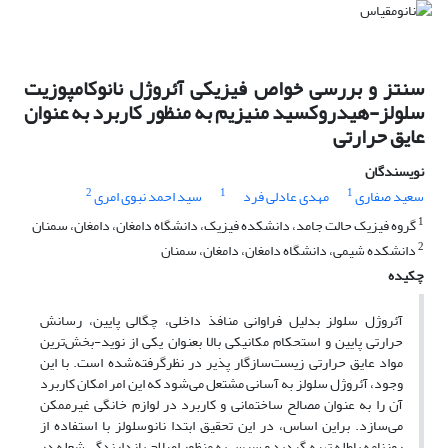
سنتز و بررسی خواص فیزیکی آئروژل نانوکامپوزیت
سلولز-هیدروکسید منیزیم به منظور کاربرد به عنوان
عایق حرارتی
نویسندگان
2
1
1
سعید صفاری
مهدی عادلی فرد
سید احمد نبوی امری
1
گروه فیزیک حالت جامد، دانشکده فیزیک، دانشگاه دامغان، دامغان، سمنان
2
دانشکده شیمی، دانشگاه دامغان، دامغان، سمنان
چکیده
آئروژل سلولز بدلیل فراوانی منافذ داخلی، چگالی پایین، رسانش
حرارتی پایین و استحکام مکانیکی بالا بعنوان یکی از نوید-بخش‌ترین
مواد عایق حرارتی زیست‌سازگار پذیر در نظر‌گرفته‌شده است. با این
وجود، آئروژل سلولز به آسانی مشتعل می‌شود که این امر امکان کاربرد
آن را به عنوان مصالح ساختمانی و کاربرد در لوازم خانگی غیر‌ممکن
می‌سازد. بر‌این اساس، در این تحقیق ابتدا نانوسلولز با استفاده از
روزنامه باطله تهیه گردید و سپس به منظور اصلاح بازدارندگی شعله در