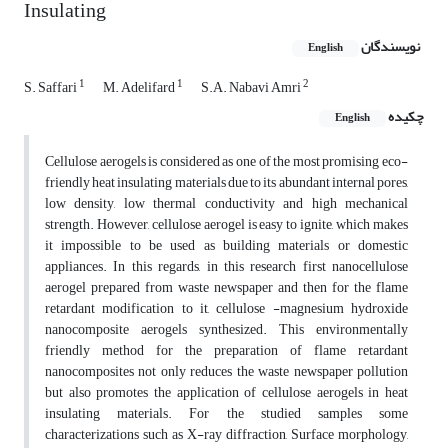
Insulating
نویسندگان
English
1
1
2
S. Saffari
M. Adelifard
S.A. Nabavi Amri
چکیده
English
Cellulose aerogels is considered as one of the most promising eco-
friendly heat insulating materials due to its abundant internal pores,
low density, low thermal conductivity and high mechanical
strength. However, cellulose aerogel is easy to ignite, which makes
it impossible to be used as building materials or domestic
appliances. In this regards, in this research first nanocellulose
aerogel prepared from waste newspaper and then for the flame
retardant modification to it, cellulose -magnesium hydroxide
nanocomposite aerogels synthesized. This environmentally
friendly method for the preparation of flame retardant
nano‌composites not only reduces the waste newspaper pollution
but also promotes the application of cellulose aerogels in heat
insulating materials. For the studied samples some
characterizations such as X-ray diffraction, Surface morphology,