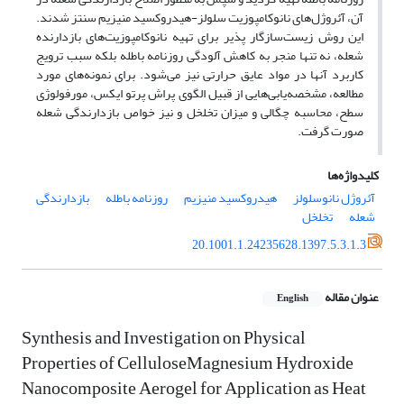
آن، آئروژل‌های نانوکامپوزیت‌ سلولز-هیدروکسید منیزیم سنتز شدند.
این روش زیست‌سازگار پذیر برای تهیه نانوکامپوزیت‌های بازدارنده
شعله، نه تنها منجر به کاهش آلودگی روزنامه باطله بلکه سبب ترویج
کاربرد آنها در مواد عایق حرارتی نیز می‌شود. برای نمونه‌های مورد
مطالعه، مشخصه‌یابی‌هایی از قبیل الگوی پراش پرتو ایکس، مورفولوژی
سطح، محاسبه چگالی و میزان تخلخل و نیز خواص بازدارندگی شعله
صورت گرفت.
کلیدواژه‌ها
آئروژل نانوسلولز
هیدروکسید منیزیم
روزنامه باطله
بازدارندگی
شعله
تخلخل
20.1001.1.24235628.1397.5.3.1.3
عنوان مقاله
English
Synthesis and Investigation on Physical
Properties of CelluloseMagnesium Hydroxide
Nanocomposite Aerogel for Application as Heat