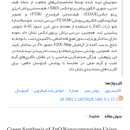
نمونه­های تهیه شده توسط مشخصه‌یابی‌های متفاوت از جمله طیف
جذبی-عبوری، الگوی پراش پرتو ایکس (XRD)، طیف‌سنجی پراش انرژی
پرتو ایکس(EDAX)، طیف‌سنجی فروسرخ (FTIR) و تصویر
میکروسکوپ الکترونی روبشی (FESEM) بررسی شدند. متوسط اندازه‌
نانو ذرات ZnO با استفاده از معادله دبای شرر حدود 4/45 نانومتر
پیش­بینی شد. همچنین، بررسی پراش پرتوی ایکس نشان داد نمونه
دارای ساختار ورتزایت بدون هیچ قله اضافی یا اکسیدی است. با توجه به
نتایج بدست آمده از آزمایش EDX-Map حضور Zn در ساختار تایید
شد. همچنین، پوشش بسپاری شفاف و زیست تخریب­پذیر تهیه شده در
این پژوهش، ویژگی ضدمیکربی مناسبی را در مقابل باکتری‌های گرم
مثبت و گرم منفی در مقایسه با پوشش کیتوسان خالص، برای
کاربردهای بسته بندی نشان داد.
کلیدواژه‌ها
اکسیدروی
روش سبز
عصاره
خواص ضد میکروبی
کیتوسان
20.1001.1.24235628.1401.9.1.15.1
عنوان مقاله
English
Green Synthesis of ZnO Nanocomposites Using