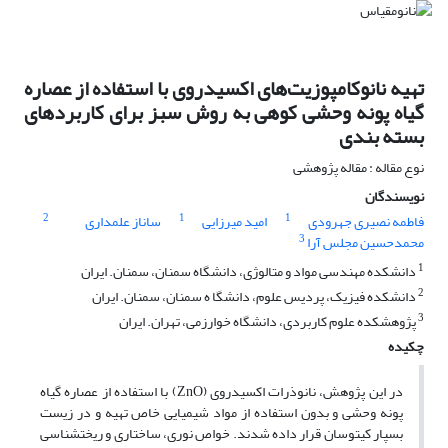
تهیه نانوکامپوزیت‌های اکسیدروی با استفاده از عصاره
گیاه پونه وحشی کوهی به روش سبز برای کاربردهای
بسته بندی
نوع مقاله : مقاله پژوهشی
نویسندگان
2
1
1
فاطمه نصیری جهرودی
امید میرزایی
ساناز علمداری
3
محمدحسین مجلس آرا
1
دانشکده مهندسی مواد و متالوژی، دانشگاه سمنان، سمنان. ایران
2
دانشکده فیزیک، پردیس علوم، دانشگا ه سمنان، سمنان. ایران
3
پژوهشکده علوم کاربردی، دانشگاه خوارزمی، تهران. ایران
چکیده
در این پژوهش، نانوذرات اکسیدروی (ZnO) با استفاده از عصاره گیاه
پونه وحشی و بدون استفاده از مواد شیمیایی خاص تهیه و در زیست
بسپار کیتوسان قرار داده شدند. خواص نوری، ساختاری و ریخت­شناسی