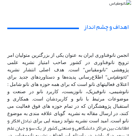
اهداف و چشم انداز
انجمن نانوفناوری ایران به عنوان یکی از بزرگترین متولیان امر
ترویج نانوفناوری در کشور صاحب امتیاز نشریه علمی
پژوهشی "نانومقیاس" است.
هدف اصلی انتشار نشریه
نانومقیاس
"
" اطلاع‌رسانی پدیده‌ها و دستاوردهای جدید برای
اعتلای فعالیتهای نانو است که برای همه حوزه های نانو شامل :
نانوشیمی، نانوفیزیک، نانوزیست، کاربرد نانو در صنعت و
موضوعات مرتیط با نانو و کاربردشان است.
همکاری و
استقبال پژوهشگران که در تمام حوزه های فوق فعالیت می
کنند، در ارسال مقاله به نشریه گویای علاقه مندی به موضوع
تبادل افکار و
نانو است. امید است نشریه بتواند زمینه ایی برای
اطلاعات بین مراکز دانشگاهی و صنعتی کشور از یک­ سو و جهان علم
از سوی دیگر
باشد. در راستای این اهداف، نشریه نانومقیاس در