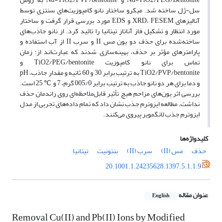
سل-ژل ساخته شد. میکرو ساختار نانو کامپوزیت‌های سنتزی توسط
آنالیزهای XRD، FESEM و EDS مورد بررسی قرار گرفت و ساختار
مورد انتظار و تشکیل فاز آناتاز تیتانیا را تائید کرد. از نانو جاذب‌های
ساخته‌شده برای حذف دو یون مس II و سرب II از آب استفاده و
پارامترهای مؤثر بر حذف، بهینه‌سازی شدند که عبارت‌اند از: زمان
تماس برای نانو کامپوزیت TiO2/PEG/bentonite و
TiO2/PVP/bentonite به ترتیب برابر 30 و 60 ثانیه و مقدار جاذب، pH
و دما برای هر دو نانو جاذب به ترتیب برابر 005/0 گرم، 7 و ℃ 25 است.
بررسی اثر یون‌های مزاحم هیچ تأثیر قابل‌ملاحظه‌ای روی راندمان حذف
نداشت. مطالعه ایزوترم جذب نشان داد که تمام داده‌های تجربی از مدل
ایزوترم جذب لانگمویر پیروی می‌کنند.
کلیدواژه‌ها
حذف
مس (II)
سرب (II)
بنتونیت
تیتانیا
20.1001.1.24235628.1397.5.1.1.9
عنوان مقاله
English
Removal Cu(II) and Pb(II) Ions by Modified