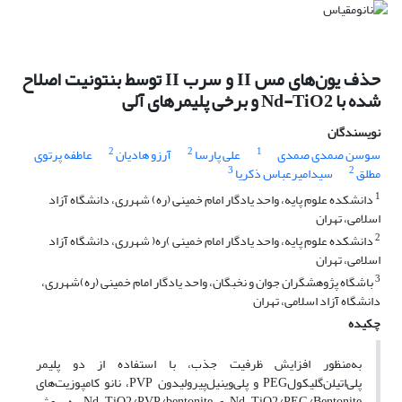
حذف یون‌های مس II و سرب II توسط بنتونیت اصلاح
شده با Nd-TiO2 و برخی پلیمرهای آلی
نویسندگان
2
2
1
سوسن صمدی صمدی
علی پارسا
آرزو هادیان
عاطفه پرتوی
3
2
مطلق
سیدامیرعباس ذکریا
1
دانشکده علوم پایه، واحد یادگار امام خمینی (ره) شهرری، دانشگاه آزاد
اسلامی، تهران
2
دانشکده علوم پایه، واحد یادگار امام خمینی )ره( شهرری، دانشگاه آزاد
اسلامی، تهران
3
باشگاه پژوهشگران جوان و نخبگان، واحد یادگار امام خمینی (ره)شهرری،
دانشگاه آزاد اسلامی، تهران
چکیده
به‌منظور افزایش ظرفیت جذب، با استفاده از دو پلیمر
پلی‌اتیلن‌گلیکولPEG و پلی‌وینیل‌پیرولیدون PVP، نانو کامپوزیت‌های
Nd-TiO2/PEG/Bentonite و Nd-TiO2/PVP/bentonite به روش