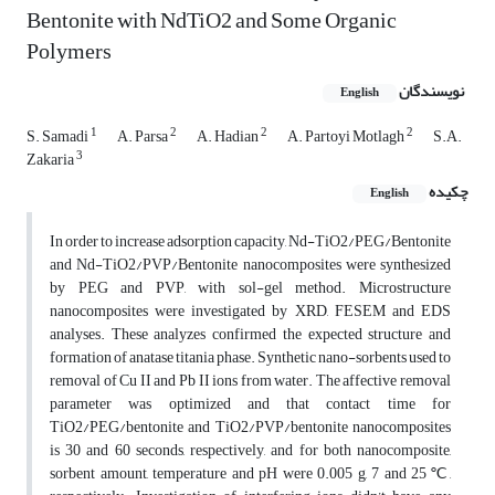
Bentonite with NdTiO2 and Some Organic
Polymers
نویسندگان
English
1
2
2
2
S. Samadi
A. Parsa
A. Hadian
A. Partoyi Motlagh
S.A.
3
Zakaria
چکیده
English
In order to increase adsorption capacity, Nd-TiO2/PEG/Bentonite
and Nd-TiO2/PVP/Bentonite nanocomposites were synthesized
by PEG and PVP, with sol-gel method. Microstructure
nanocomposites were investigated by XRD, FESEM and EDS
analyses. These analyzes confirmed the expected structure and
formation of anatase titania phase. Synthetic nano-sorbents used to
removal of Cu II and Pb II ions from water. The affective removal
parameter was optimized and that contact time for
TiO2/PEG/bentonite and TiO2/PVP/bentonite nanocomposites
is 30 and 60 seconds, respectively, and for both nanocomposite,
sorbent amount, temperature and pH were 0.005 g, 7 and 25℃,