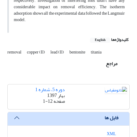
respectively. Investigation of interfering ions didn’t have any
considerable impact on removal efficiency. The isotherm
adsorption shows all the experimental data followed the Langmuir
model.
کلیدواژه‌ها
English
removal
copper (II)
lead (II)
bentonite
titania
مراجع
دوره 5، شماره 1
بهار 1397
صفحه
1-12
فایل ها
XML