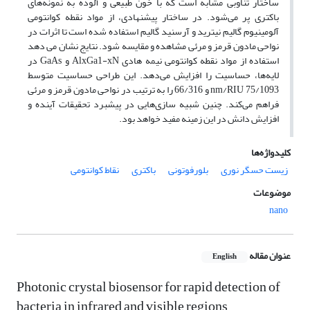
ساختار تناوبی مشابه است که با خون طبیعی و آلوده به نمونه‌های
باکتری پر می‌شود. در ساختار پیشنهادی، از مواد نقطه کوانتومی
آلومینیوم گالیم نیترید و آرسنید گالیم استفاده شده است تا اثرات در
نواحی مادون قرمز و مرئی مشاهده و مقایسه شود. نتایج نشان می دهد
استفاده از مواد نقطه کوانتومی نیمه هادی AlxGa1-xN و GaAs در
لایه‌ها، حساسیت را افزایش می‌دهد. این طراحی حساسیت متوسط
nm/RIU 75/1093 و 66/316 را به ترتیب در نواحی مادون قرمز و مرئی
فراهم می‌کند. چنین شبیه سازی‌هایی در پیشبرد تحقیقات آینده و
افزایش دانش در این زمینه مفید خواهد بود.
کلیدواژه‌ها
زیست حسگر نوری
بلورفوتونی
باکتری
نقاط کوانتومی
موضوعات
nano
عنوان مقاله
English
Photonic crystal biosensor for rapid detection of
bacteria in infrared and visible regions