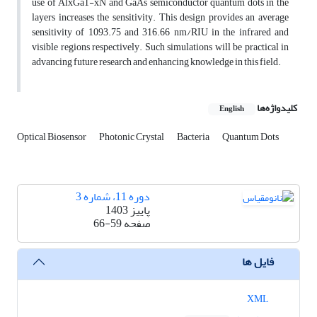
use of AlxGa1-xN and GaAs semiconductor quantum dots in the
layers increases the sensitivity. This design provides an average
sensitivity of 1093.75 and 316.66 nm/RIU in the infrared and
visible regions respectively. Such simulations will be practical in
advancing future research and enhancing knowledge in this field.
کلیدواژه‌ها
English
Optical Biosensor
Photonic Crystal
Bacteria
Quantum Dots
دوره 11، شماره 3
پاییز 1403
صفحه
66-59
فایل ها
XML