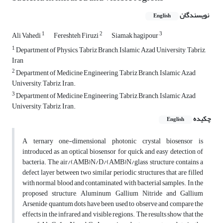
نویسندگان
English
1
2
3
Ali Vahedi
Fereshteh Firuzi
Siamak hagipour
1
Department of Physics, Tabriz Branch, Islamic Azad University, Tabriz,
Iran
2
Department of Medicine Engineering, Tabriz Branch, Islamic Azad
University, Tabriz, Iran.
3
Department of Medicine Engineering, Tabriz Branch, Islamic Azad
University, Tabriz, Iran.
چکیده
English
A ternary one-dimensional photonic crystal biosensor is
introduced as an optical biosensor for quick and easy detection of
bacteria. The air/(AMB)N/D/(AMB)N/glass structure contains a
defect layer between two similar periodic structures that are filled
with normal blood and contaminated with bacterial samples. In the
proposed structure, Aluminum Gallium Nitride and Gallium
Arsenide quantum dots have been used to observe and compare the
effects in the infrared and visible regions. The results show that the