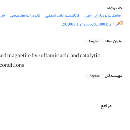
کلیدواژه‌ها
مشتقات پروپارژیل آمین
کاتالیست جامد اسیدی
نانوذرات مغناطیسی
شرا
20.1001.1.24235628.1400.8.2.4.5
عنوان مقاله
English
zed magnetite by sulfamic acid and catalytic
 conditions
نویسندگان
English
مراجع