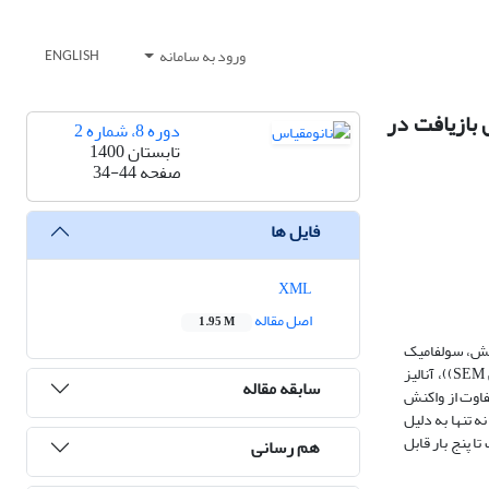
ورود به سامانه
ENGLISH
 بازیافت در
دوره 8، شماره 2
تابستان 1400
صفحه
34-44
فایل ها
XML
اصل مقاله
1.95 M
ژوهش، سولفامیک
اسید تثبیت شده بر نانوذرات مغناطیسی مگنتایت با پوشش سیلیکا تهیه شد و با استفاده از روش­های فروسرخ تبدیل فوریه IR-FT))، میکروسکوپ الکترونی روبشی SEM))، آنالیز
سابقه مقاله
های متفاوت از واکنش
یاد شده نه تنها به دلیل
ا پنج بار قابل
هم رسانی