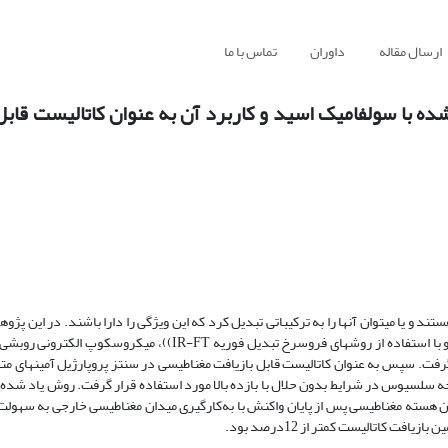
ارسال مقاله
داوران
تماس با ما
ده با سولفامیک اسید و کاربرد آن به عنوان کاتالیست قابل
ستند و یا می­توان آنها را به ترکیباتی تبدیل کرد که این ویژگی را دارا باشند. در این پ
غناطیسی نمونه (VSM) مورد شناسایی قرار گرفت. سپس به عنوان کاتالیست قابل بازیافت مغناطیسی در سنتز پروپارژیل آمین
دهیدهای متفاوت با آمینهای نوع دوم و آلکینهای انتهایی در دمای 80 درجه سلسیوس در شرایط بدون حلال با بازده بالا مورد استفاده قرار گرفت. روش 
ودن هسته مغناطیسی پس از پایان واکنش با به‌کارگیری میدان مغناطیسی خارجی به سهولت ت
 کاتالیست کمتر از 12درصد بود.