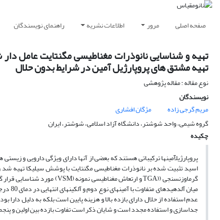
صفحه اصلی
مرور
اطلاعات نشریه
راهنمای نویسندگان
تهیه و شناسایی نانوذرات مغناطیسی مگنتایت عامل دار ش
تهیه مشتق های پروپارژیل آمین در شرایط بدون حلال
نوع مقاله : مقاله پژوهشی
نویسندگان
مریم گرجی زاده
مژگان افشاری
گروه شیمی، واحد شوشتر، دانشگاه آزاد اسلامی، شوشتر، ایران
چکیده
پروپارژیل­آمینها ترکیباتی هستند که بعضی از آنها دارای ویژگی دارویی و زیستی ه
گرماوزن­سنجی ((TGA و ارتعاش م
میان آل
عدم استفاده از حلال دارای بازده بالا و هزینه پایین است بلکه به دلیل دارا ب
جداسازی و استفاده مجدد است و شایان ذکر است تفاوت بازده بین اولین و پنجمین بازیافت