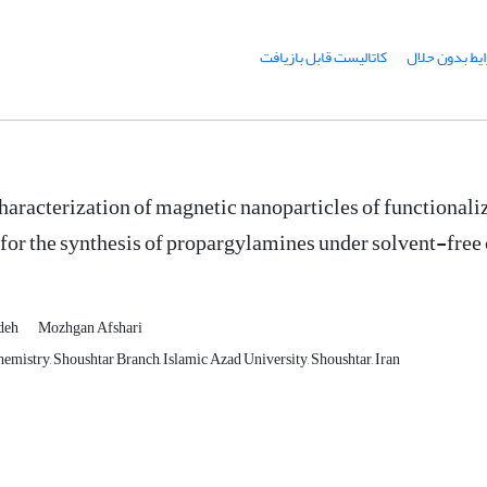
یط بدون حلال
کاتالیست قابل بازیافت
characterization of magnetic nanoparticles of functionali
 for the synthesis of propargylamines under solvent-free
deh
Mozhgan Afshari
emistry, Shoushtar Branch, Islamic Azad University, Shoushtar, Iran