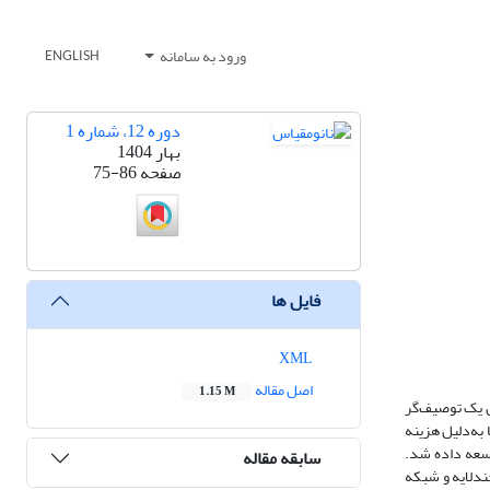
ورود به سامانه
ENGLISH
دوره 12، شماره 1
بهار 1404
صفحه
75-86
فایل ها
XML
اصل مقاله
1.15 M
ی الکترونیکی مولکول‌هاست که بر رفتار دارو تأثیر می‌گذارند. فاصله انرژی HOMO-LUMO به‌ عنوان یک توصیف‌گر
به‌دلیل هزینه
وسعه داده شد.
سابقه مقاله
 پرسپترون چندلایه و شبکه