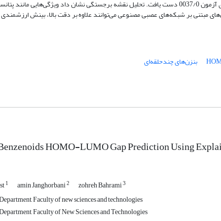
عصبی بازگشتی استفاده شدند. بهترین مدل MLP به R² برابر 9750/0 و خطای آزمون 0037/0 دست یافت. تحلیل نقشه برجستگی نشان داد ویژگی‌ه
‌های مبتنی بر شبکه‌های عصبی مصنوعی می‌توانند علاوه بر دقت بالا، بینش‌ ارزشمندی 
بنزن‌های چندحلقه‌ای
 Benzenoids HOMO-LUMO Gap Prediction Using Explaina
1
2
3
st
amin Janghorbani
zohreh ‌Bahrami
epartment, Faculty of new sciences and technologies
epartment, Faculty of New Sciences and Technologies