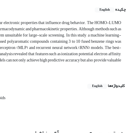
چکیده
English
cular electronic properties that influence drug behavior. The HOMO-LUMO
oth pharmacodynamic and pharmacokinetic properties. Although methods such as
 unsuitable for large-scale screening. In this study, a machine learning-
ensed polyaromatic compounds containing 3 to 10 fused benzene rings was
 perceptron (MLP) and recurrent neural network (RNN) models. The best-
ysis revealed that features such as ionization potential, electron affinity,
els can not only achieve high predictive accuracy but also provide valuable
کلیدواژه‌ها
English
oids
دسترسی سریع
آخرین اخبار