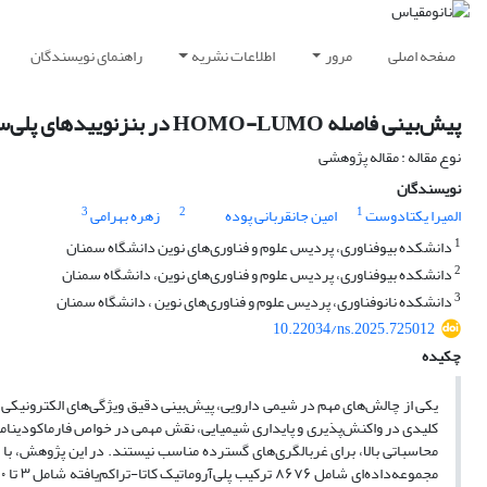
صفحه اصلی
مرور
اطلاعات نشریه
راهنمای نویسندگان
پیش‌بینی فاصله HOMO-LUMO در بنزنوییدهای پلی‌سیکلیک با استفاده از شبکه‌های عصبی مصنوعی تفسیر پذیر
نوع مقاله : مقاله پژوهشی
نویسندگان
3
2
1
المیرا یکتادوست
امین جانقربانی پوده
زهره بهرامی
1
دانشکده بیوفناوری، پردیس علوم و فناور‌ی‌های نوین دانشگاه سمنان
2
دانشکده بیوفناوری، پردیس علوم و فناور‌ی‌های نوین، دانشگاه سمنان
3
دانشکده نانوفناوری، پردیس علوم و فناوری‌های نوین ، دانشگاه سمنان
10.22034/ns.2025.725012
چکیده
کلیدی در واکنش‌پذیری و پایداری شیمیایی، نقش مهمی در خواص فارماکودینامیک
محاسباتی بالا، برای غربالگری‌های گسترده مناسب نیستند. در این پژوهش، با