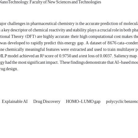
anoTechnology,, Faculty of New Sciences and Technologies
ajor challenges in pharmaceutical chemistry is the accurate prediction of mole
s a key descriptor of chemical reactivity and stability, plays a crucial role in b
ional Theory (DFT) are highly accurate, their high computational cost makes them
was developed to rapidly predict this energy gap. A dataset of 8,676 cata-cond
ne chemically meaningful features were extracted and used to train multilayer
P model achieved an R² score of 0.9750 and a test loss of 0.0037. Saliency map anal
rgy had the most significant impact. These findings demonstrate that AI-based mod
drug design.
Explainable AI
Drug Discovery
HOMO-LUMO gap
polycyclic benzen