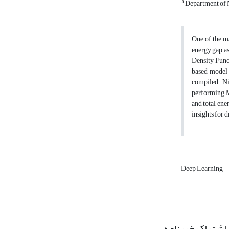
3
Department of N
One of the m
energy gap, a
Density Funct
based model 
compiled. Ni
performing ML
and total ene
insights for 
Deep Learning
اشتراک خبرنامه