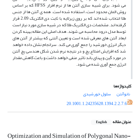
می شود. برای شبیه سازی آنتن ها از نرم افزار HFSS که بر اساس
روش المان محدود است، استفاده شده است. همه ی آنتن ها از جنس
طلا انتخاب شده اند که بر روی زیرلایه با ثابت دی الکتریک 2.09 قرار
گرفته اند. مشخصات دی الکتریک طلا که در شبیه سازی مورد نیاز است
توسط مدل درود محاسبه می شوند. هدف اصلی این مقاله بهینه کردن
ابعاد آنتن های معرفی شده است و تعیین آنتنی که بیشتر از آنتن های
دیگر انرژی خورشید را جمع آوری می کند. سرانجام نشان داده خواهد
شد که افزایش اضلاع پچ و در نتیجه نرم شدن شکل هندسی پچ آنتن
در مورد گین و پهنای باند تاثیر منفی خواهد داشت و باعث کاهش مقدار
انرژی جمع آوری شده می شود.
کلیدواژه‌ها
نانو‌آنتن
سلول خورشیدی
20.1001.1.24235628.1394.2.2.7.6
عنوان مقاله
English
Optimization and Simulation of Polygonal Nano-