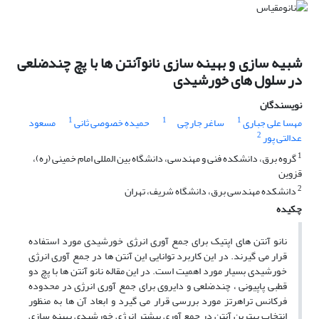
شبیه سازی و بهینه سازی نانوآنتن ها با پچ چندضلعی
در سلول های خورشیدی
نویسندگان
1
1
1
مهسا علی جباری
ساغر جارچی
حمیده خصوصی ثانی
مسعود
2
عدالتی پور
1
گروه برق، دانشکده فنی و مهندسی، دانشگاه بین المللی امام خمینی (ره)،
قزوین
2
دانشکده مهندسی برق، دانشگاه شریف، تهران
چکیده
نانو آنتن های اپتیک برای جمع آوری انرژی خورشیدی مورد استفاده
قرار می گیرند. در این کاربرد توانایی این آنتن ها در جمع آوری انرژی
خورشیدی بسیار مورد اهمیت است. در این مقاله نانو آنتن ها با پچ دو
قطبی پاپیونی ، چندضلعی و دایروی برای جمع آوری انرژی در محدوده
فرکانس تراهرتز مورد بررسی قرار می گیرد و ابعاد آن ها به منظور
انتخاب بهترین آنتن در جمع آوری بیشتر انرژی خورشیدی بهینه سازی