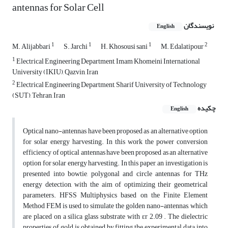
antennas for Solar Cell
نویسندگان
English
1
1
1
2
M. Alijabbari
S. Jarchi
H. Khosousi sani
M. Edalatipour
1
Electrical Engineering Department, Imam Khomeini International
University (IKIU), Qazvin, Iran
2
Electrical Engineering Department, Sharif University of Technology
(SUT), Tehran, Iran
چکیده
English
Optical nano-antennas have been proposed as an alternative option
for solar energy harvesting. In this work the power conversion
efficiency of optical antennas have been proposed as an alternative
option for solar energy harvesting. In this paper, an investigation is
presented into bowtie, polygonal and circle antennas for THz
energy detection, with the aim of optimizing their geometrical
parameters. HFSS Multiphysics based on the Finite Element
Method FEM is used to simulate the golden nano-antennas, which
are placed on a silica glass substrate with εr 2.09 . The dielectric
properties of gold is obtained by fitting the experimental data into