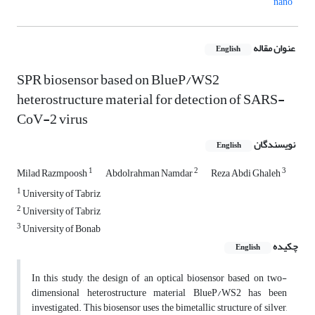
nano
عنوان مقاله
English
SPR biosensor based on BlueP/WS2
heterostructure material for detection of SARS-
CoV-2 virus
نویسندگان
English
1
2
3
Milad Razmpoosh
Abdolrahman Namdar
Reza Abdi Ghaleh
1
University of Tabriz
2
University of Tabriz
3
University of Bonab
چکیده
English
In this study, the design of an optical biosensor based on two-
dimensional heterostructure material BlueP/WS2 has been
investigated. This biosensor uses the bimetallic structure of silver,