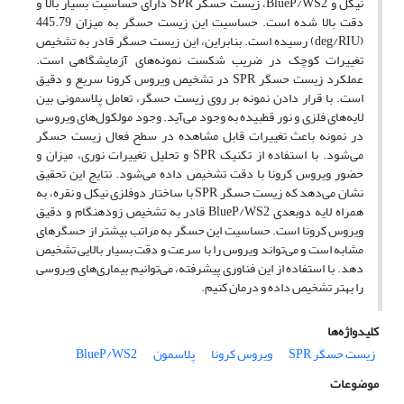
نیکل و BlueP/WS2، زیست حسگر SPR دارای حساسیت بسیار بالا و
دقت بالا شده است. حساسیت این زیست حسگر به میزان 445.79
(deg/RIU) رسیده است. بنابراین، این زیست حسگر قادر به تشخیص
تغییرات کوچک در ضریب شکست نمونه‌های آزمایشگاهی است.
عملکرد زیست حسگر SPR در تشخیص ویروس کرونا سریع و دقیق
است. با قرار دادن نمونه بر روی زیست حسگر، تعامل پلاسمونی بین
لایه‌های فلزی و نور قطبیده به وجود می‌آید. وجود مولکول‌های ویروسی
در نمونه باعث تغییرات قابل مشاهده در سطح فعال زیست حسگر
می‌شود. با استفاده از تکنیک SPR و تحلیل تغییرات نوری، میزان و
حضور ویروس کرونا با دقت تشخیص داده می‌شود. نتایج این تحقیق
نشان می‌دهد که زیست حسگر SPR با ساختار دوفلزی نیکل و نقره، به
همراه لایه دوبعدی BlueP/WS2 قادر به تشخیص زودهنگام و دقیق
ویروس کرونا است. حساسیت این حسگر به مراتب بیشتر از حسگرهای
مشابه است و می‌تواند ویروس را با سرعت و دقت بسیار بالایی تشخیص
دهد. با استفاده از این فناوری پیشرفته، می‌توانیم بیماری‌های ویروسی
را بهتر تشخیص داده و درمان کنیم.
کلیدواژه‌ها
زیست حسگر SPR
ویروس کرونا
پلاسمون
BlueP/WS2
موضوعات