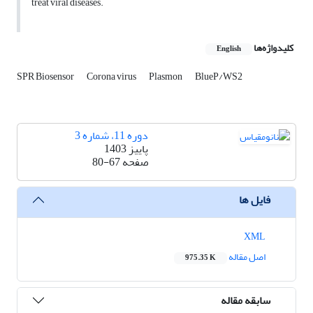
treat viral diseases.
کلیدواژه‌ها
English
SPR Biosensor
Corona virus
Plasmon
BlueP/WS2
دوره 11، شماره 3
پاییز 1403
صفحه
80-67
فایل ها
XML
اصل مقاله
975.35 K
سابقه مقاله