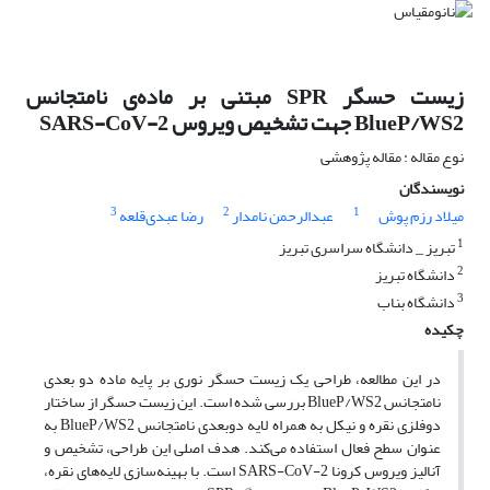
زیست حسگر SPR مبتنی بر ماده‌ی نامتجانس
BlueP/WS2 جهت تشخیص ویروس SARS-CoV-2
نوع مقاله : مقاله پژوهشی
نویسندگان
3
2
1
میلاد رزم پوش
عبدالرحمن نامدار
رضا عبدی‌قلعه
1
تبریز _ دانشگاه سراسری تبریز
2
دانشگاه تبریز
3
دانشگاه بناب
چکیده
در این مطالعه، طراحی یک زیست حسگر نوری بر پایه ماده دو بعدی
نامتجانس BlueP/WS2 بررسی شده است. این زیست حسگر از ساختار
دوفلزی نقره و نیکل به همراه لایه دوبعدی نامتجانس BlueP/WS2 به
عنوان سطح فعال استفاده می‌کند. هدف اصلی این طراحی، تشخیص و
آنالیز ویروس کرونا SARS-CoV-2 است. با بهینه‌سازی لایه‌های نقره،