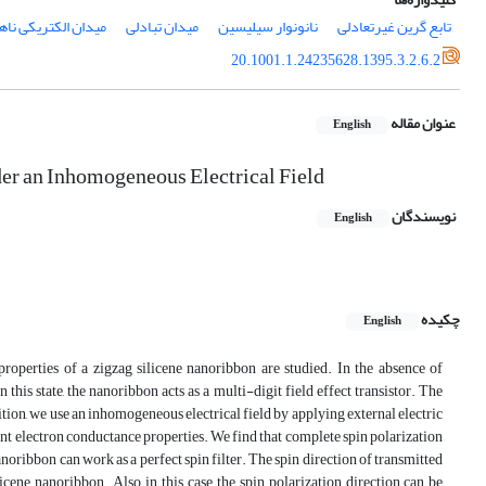
تابع گرین غیرتعادلی
نانونوار سیلیسین
میدان تبادلی
میدان الکتریکی نا
20.1001.1.24235628.1395.3.2.6.2
عنوان مقاله
English
der an Inhomogeneous Electrical Field
نویسندگان
English
چکیده
English
roperties of a zigzag silicene nanoribbon are studied. In the absence of
this state, the nanoribbon acts as a multi-digit field effect transistor. The
tion, we use an inhomogeneous electrical field by applying external electric
ent electron conductance properties. We find that complete spin polarization
noribbon can work as a perfect spin filter. The spin direction of transmitted
icene nanoribbon. Also, in this case, the spin polarization direction can be