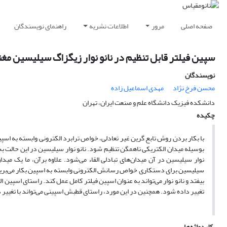
صفحه اصلی
مرور
اطلاعات نشریه
راهنمای نویسندگان
سپین فیلتر قابل تنظیم در نانو نوار زیگزاگ سیلیسین م
نویسندگان
محسن فرخ نژاد
مهدی اسماعیل زاده
دانشکده فیزیک دانشگاه علم و صنعت ایران، تهران
چکیده
با بکار بردن روش تابع گرین غیر تعادلی، خواص ترابرد الکترونی وابسته به اس
بوسیله میدان الکتریکی ناهمگن تنظیم شود. نانو نوار سیلیسین در این حالت به ع
نوار سیلیسین در آن میدان‌های تبادلی القاء می‌شود. علاوه برآن، ما یک میدا
سیلیسین برای دستکاری خواص رسانش الکترونی وابسته به اسپین بکار می‌بریم. 
بیفتد و نانو نوار می‌تواند به عنوان اسپین فیلتر کامل عمل کند. راستای اسپین 
تغییر داده شود. همچنین در این مورد، راستای قطبش اسپینی می‌تواند با تغییر 
کلیدواژه‌ها