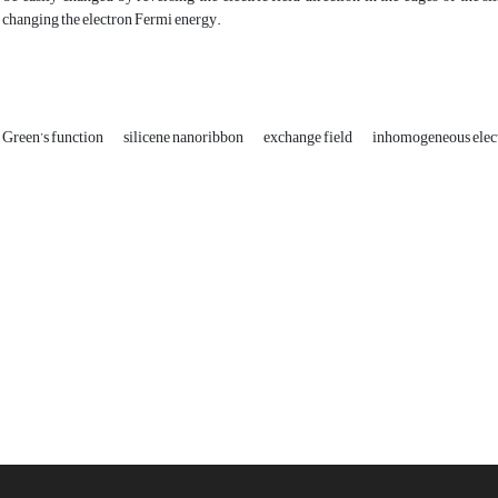
 changing the electron Fermi energy.
 Green’s function
silicene nanoribbon
exchange field
inhomogeneous electr