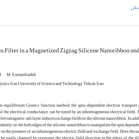
همگن
n–Filter in a Magnetized Zigzag Silicene Nanoribbon un
d
M. Esmaeilzadeh
sics, Iran University of Science and Technology, Tehran, Iran
n-equilibrium Green’s function method, the spin-dependent electron transport p
d, the electrical conductance can be tuned by an inhomogeneous electrical field. In 
 ferromagnetic sub layer induces exchange fields in the silicene nanoribbon. In addi
ndently on the both edges of the silicene nanoribbon to manipulate the spin depend
e in the presence of an inhomogeneous electric field and exchange field. Here, the na
 be easily changed by reversing the electric field direction in the edges of the sil