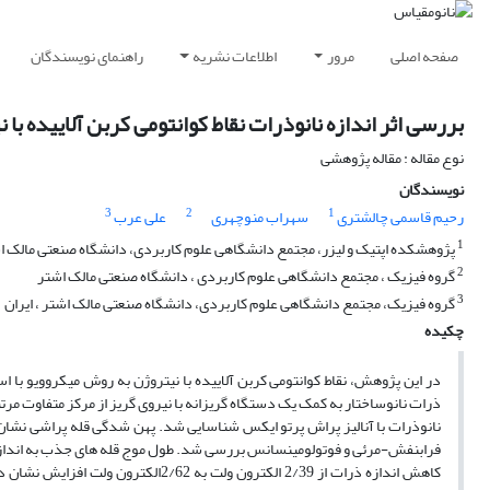
صفحه اصلی
مرور
اطلاعات نشریه
راهنمای نویسندگان
بررسی اثر اندازه‌ نانوذرات نقاط کوانتومی کربن آلاییده با
نوع مقاله : مقاله پژوهشی
نویسندگان
3
2
1
رحیم قاسمی چالشتری
سهراب منوچهری
علی عرب
1
پژوهشکده اپتیک و لیزر، مجتمع دانشگاهی علوم کاربردی، دانشگاه صنعتی مالک اشت
2
گروه فیزیک ، مجتمع دانشگاهی علوم کاربردی ، دانشگاه صنعتی مالک اشتر
3
گروه فیزیک، مجتمع دانشگاهی علوم کاربردی، دانشگاه صنعتی مالک اشتر ، ایران
چکیده
در این پژوهش، نقاط کوانتومی کربن آلاییده با نیتروژن به روش میکروویو با ا
ذرات نانوساختار به کمک یک دستگاه گریزانه با نیروی گریز از مرکز متفاوت 
نانوذرات با آنالیز پراش پرتو ایکس شناسایی شد. پهن شدگی قله پراشی نشان 
فرابنفش-مرئی و فوتولومینسانس بررسی شد. طول موج قله های جذب به اندازه 
کاهش اندازه ذرات از 2/39 الکترون ول