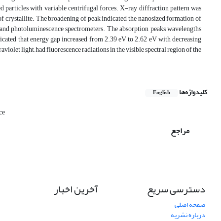
d particles with variable centrifugal forces. X-ray diffraction pattern was
 of crystallite. The broadening of peak indicated the nanosized formation of
le and photoluminescence spectrometers. The absorption peaks wavelengths
ndicated that energy gap increased from 2.39 eV to 2.62 eV with decreasing
iolet light, had fluorescence radiations in the visible spectral region of the
کلیدواژه‌ها
English
ce
مراجع
دسترسی سریع
آخرین اخبار
صفحه اصلی
درباره نشریه