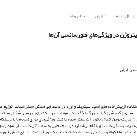
ارسال مقاله
داوران
تماس با ما
 نیتروژن در ویژگی‌های فلورسانسی آن‌ها
ر ، ایران
ستفاده از پیش‌ماده‌های اسید سیتریک و اوره در محیط آبی همگن سنتز شدند. توزیع متفا
مرتب سازی و گزینش و ذرات بزرگ حذف شد. نمونه سنتز شده برای بررسی تشکیل ساختار ب
از کوچک بودن اندازه نانوذراتِ سنتز شده داشت. ویژگی‌های نوری نمونه‌ها با دستگا
ذرات بستگی داشت و با کاهش اندازه ذرات جابجایی به سمت آبی داشت. از نمودار تاوک
ت به 2/62الکترون ولت افزایش نشان داد. نشر نقاط کوانتومی کربنی سنتز شده، تحت تحریک نور فرابنفش دارای تابش