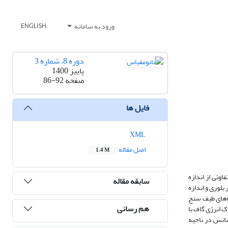
ورود به سامانه
ENGLISH
دوره 8، شماره 3
پاییز 1400
صفحه
86-92
فایل ها
XML
اصل مقاله
1.4 M
وتی از اندازه
سابقه مقاله
لوری و اندازه
ه‌های طیف سنج
هم رسانی
 انرژی گاف با
 فلورسانس در ناحیه