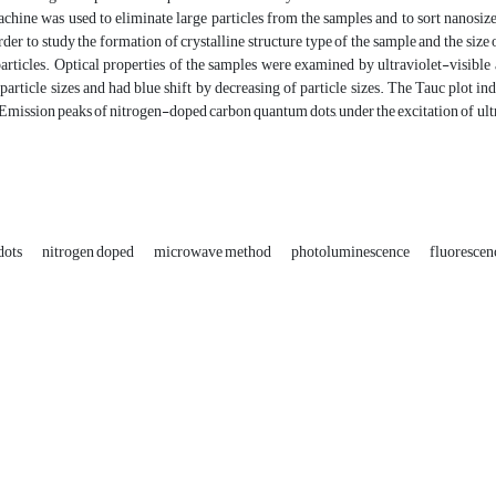
chine was used to eliminate large particles from the samples and to sort nanosize
rder to study the formation of crystalline structure type of the sample and the size
particles. Optical properties of the samples were examined by ultraviolet-visib
article sizes and had blue shift by decreasing of particle sizes. The Tauc plot i
. Emission peaks of nitrogen-doped carbon quantum dots, under the excitation of ultrav
dots
nitrogen doped
microwave method
photoluminescence
fluorescen