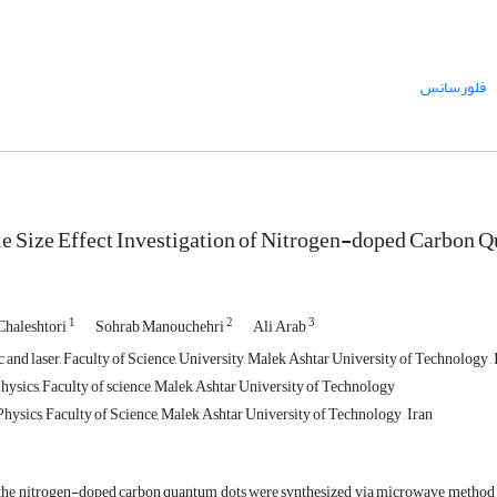
فلورسانس
e Size Effect Investigation of Nitrogen-doped Carbon Q
1
2
3
haleshtori
Sohrab Manouchehri
Ali Arab
ic and laser, Faculty of Science, University, Malek Ashtar University of Technology , 
hysics, Faculty of science, Malek Ashtar University of Technology
ysics, Faculty of Science, Malek Ashtar University of Technology , Iran
, the nitrogen-doped carbon quantum dots were synthesized via microwave method u