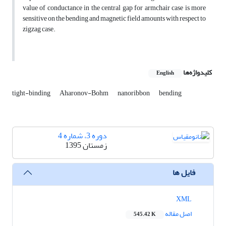
value of conductance in the central gap for armchair case is more
sensitive on the bending and magnetic field amounts with respect to
zigzag case.
کلیدواژه‌ها
English
tight-binding
Aharonov-Bohm
nanoribbon
bending
دوره 3، شماره 4
زمستان 1395
فایل ها
XML
اصل مقاله
545.42 K