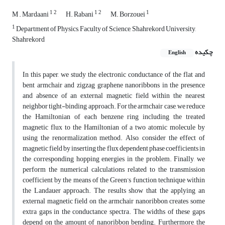
1
2
1
2
1
M . Mardaani
H. Rabani
M. Borzouei
1
Department of Physics, Faculty of Science, Shahrekord University,
Shahrekord
چکیده
English
In this paper, we study the electronic conductance of the flat and
bent armchair and zigzag graphene nanoribbons in the presence
and absence of an external magnetic field within the nearest
neighbor tight-binding approach. For the armchair case, we reduce
the Hamiltonian of each benzene ring including the treated
magnetic flux to the Hamiltonian of a two atomic molecule by
using the renormalization method. Also, consider the effect of
magnetic field by inserting the flux dependent phase coefficients in
the corresponding hopping energies in the problem. Finally, we
perform the numerical calculations related to the transmission
coefficient by the means of the Green’s function technique within
the Landauer approach. The results show that the applying an
external magnetic field on the armchair nanoribbon creates some
extra gaps in the conductance spectra. The widths of these gaps
depend on the amount of nanoribbon bending. Furthermore, the