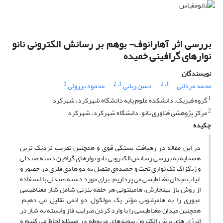
بررسی اثر آهارانوف- بوهم بر رسانش الکترونی نانو
نوارهای گرافینی خمیده
نویسندگان
1
، 2
1
، 2
1
محمد مردانی
حسن ربانی
محمود برزوئی
1
گروه فیزیک، دانشکده علوم پایه دانشگاه شهرکرد، شهرکرد
2
مرکز پژوهشی فناوری نانو، دانشگاه شهرکرد، شهرکرد
چکیده
در این مقاله در رهیافت بستگی قوی و همچنین تقریب نزدیک ترین
همسایه به بررسی رسانش الکترونی نانو نوارهای گرافین دسته صندلی
و زیگزاگ تک نواری تخت و خمیده‌ی متصل به دو هادی فلزی در حضور و
غیاب میدان مغناطیسی می پردازیم. برای مورد دسته صندلی با استفاده
از روش باز بهنجارش، هامیلتونی هر حلقه بنزنی شامل شار مغناطیسی
عبوری را به هامیلتونی مؤثر یک مولکول دو اتمی تقلیل می دهیم.
همچنین میدان مغناطیسی را با وارد کردن ضرایب فاز وابسته به شار در
انرژی های پرش الکترون پیوندهای مربوطه در مسئله لحاظ می کنیم و