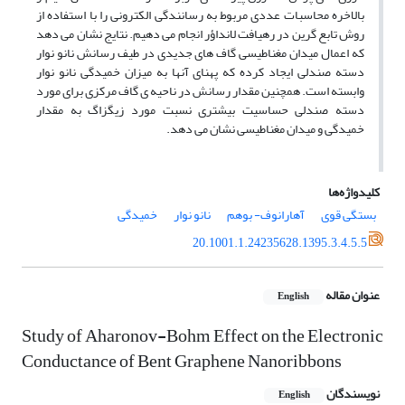
بالاخره محاسبات عددی مربوط به رسانندگی الکترونی را با استفاده از
روش تابع گرین در رهیافت لانداؤر انجام می دهیم. نتایج نشان می دهد
که اعمال میدان مغناطیسی گاف های جدیدی در طیف رسانش نانو نوار
دسته صندلی ایجاد کرده که پهنای آنها به میزان خمیدگی نانو نوار
وابسته است. همچنین مقدار رسانش در ناحیه ی گاف مرکزی برای مورد
دسته صندلی حساسیت بیشتری نسبت مورد زیگزاگ به مقدار
خمیدگی و میدان مغناطیسی نشان می دهد.
کلیدواژه‌ها
بستگی قوی
آهارانوف- بوهم
نانو نوار
خمیدگی
20.1001.1.24235628.1395.3.4.5.5
عنوان مقاله
English
Study of Aharonov-Bohm Effect on the Electronic
Conductance of Bent Graphene Nanoribbons
نویسندگان
English