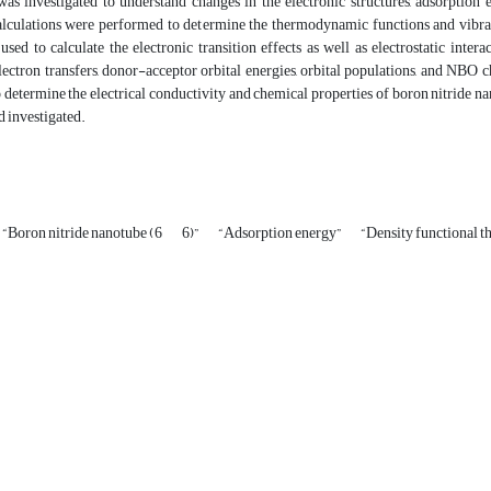
was investigated to understand changes in the electronic structures, adsorption 
lculations were performed to determine the thermodynamic functions and vibrat
used to calculate the electronic transition effects as well as electrostatic inter
lectron transfers, donor-acceptor orbital energies, orbital populations, and NBO 
 determine the electrical conductivity and chemical properties of boron nitride n
d investigated.
“Boron nitride nanotube (6
6)”
“Adsorption energy”
“Density functional 