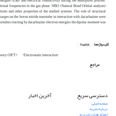
energies (Ead), and electrical conductivity during the adsorption process.
ional frequencies in the gas phase. NBO (Natural Bond Orbital analysis)
actions and other properties of the studied systems. The role of structural
charges on the boron nitride nanotube in interaction with dacarbazine were
anotubes reacting by dacarbazine, electron energies, the dipolar moment was
کلیدواژه‌ها
English
theory (DFT)”
“Electrostatic interaction”
مراجع
دسترسی سریع
آخرین اخبار
صفحه اصلی
درباره نشریه
اعضای هیات تحریریه