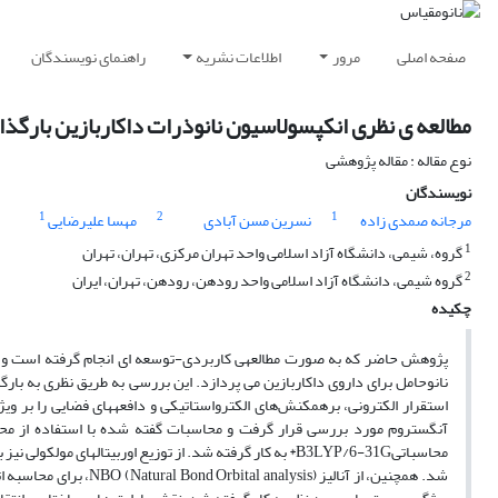
صفحه اصلی
مرور
اطلاعات نشریه
راهنمای نویسندگان
مطالعه ی نظری انکپسولاسیون نانوذرات داکاربازین بارگذا
نوع مقاله : مقاله پژوهشی
نویسندگان
1
2
1
مرجانه صمدی زاده
نسرین مسن آبادی
مهسا علیرضایی
1
گروه، شیمی، دانشگاه آزاد اسلامی واحد تهران مرکزی، تهران، تهران
2
گروه شیمی، دانشگاه آزاد اسلامی واحد رودهن، رودهن، تهران، ایران
چکیده
محاسباتیB3LYP/6-31G* به کار گرفته شد. از توزیع اوربیتال­های مولکولی نیز برای فهم تغییرات الکترونی ساختارها، انرژی جذب (
شد. همچنین، از آنالیز 