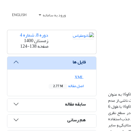
ورود به سامانه
ENGLISH
دوره 8، شماره 4
زمستان 1400
صفحه
124-138
فایل ها
XML
اصل مقاله
2.77 M
پژوهش حاضر که به صورت مطالعه­ی کاربردی-توسعه ­ای انجام گرفته است و به بررسی افزایش کارایی و بهبود ویژگی نانولوله های بور نیتریدی تک دیواره آرمچیر (6و6) به عنوان
6و6) در جهات متفاوت می پردازد و اثرات ناشی از عدم
سابقه مقاله
استقرار الکترونی، برهمکنش‌های الکترواستاتیکی و دافعه­های فضایی را بر ویژگی ساختاری، الکترونی و واکنش پذیری داروی داکاربازین بر بستر نانولوله نیترید بور(6و6) با طول 6
 بررسی قرار گرفت و محاسبات گفته شده با استفاده از محاسبات مکانیک کوانتومی تئوری تابعیت چگالی،(Density Functional Theory) DFT، در سطح نظری
د جذب استفاده
هم رسانی
الکترواستاتیکی و سایر