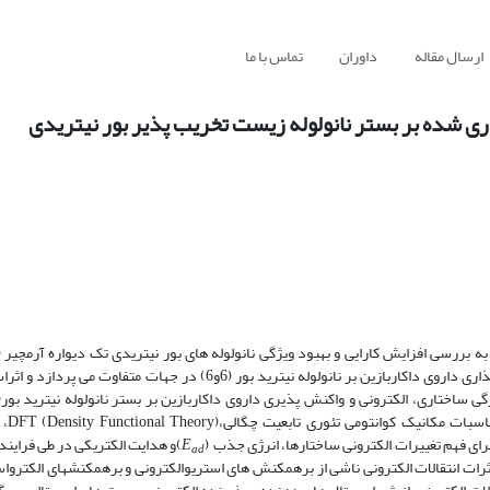
ارسال مقاله
داوران
تماس با ما
ری شده بر بستر نانولوله زیست تخریب پذیر بور نیتریدی
نانوحامل برای داروی داکاربازین می پردازد. این بررسی به طریق نظری به بارگذاری داروی داکاربازین بر نانولوله نیترید بور (
آنگستروم مورد
E
)و هدایت الکتریکی در طی فراین
ad
NBO (Natural Bond Orbital analysis)، برای محاسبه اثرات انتقالات الکترونی ناشی از برهمکنش های استریوالکترونی و برهمکنش­های 