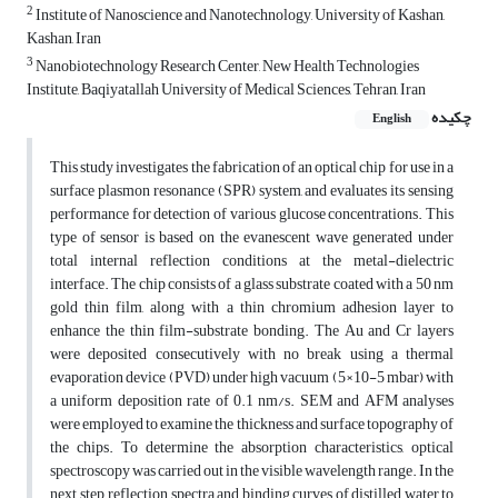
2
Institute of Nanoscience and Nanotechnology, University of Kashan,
Kashan, Iran
3
Nanobiotechnology Research Center, New Health Technologies
Institute, Baqiyatallah University of Medical Sciences, Tehran, Iran
چکیده
English
This study investigates the fabrication of an optical chip for use in a
surface plasmon resonance (SPR) system, and evaluates its sensing
performance for detection of various glucose concentrations. This
type of sensor is based on the evanescent wave generated under
total internal reflection conditions at the metal-dielectric
interface. The chip consists of a glass substrate coated with a 50 nm
gold thin film, along with a thin chromium adhesion layer to
enhance the thin film-substrate bonding. The Au and Cr layers
were deposited consecutively with no break using a thermal
evaporation device (PVD) under high vacuum (5×10-5 mbar) with
a uniform deposition rate of 0.1 nm/s. SEM and AFM analyses
were employed to examine the thickness and surface topography of
the chips. To determine the absorption characteristics, optical
spectroscopy was carried out in the visible wavelength range. In the
next step, reflection spectra and binding curves of distilled water to