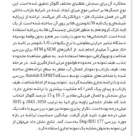
عملکرد آن برای سنجش غلظت‎های مختلف گلوکز تحقیق شده است. این
نوع حسگرها بر اساس موج میرای ایجاد شده در شرایط بازتاب داخلی
کلی در فصل مشترک فلز- دی‌الکتریک کار می‌کنند. تراشه از زیرلایه
شیشه‌ای و یک لایه 50 نانومتری طلا بر روی آن ساخته شده است. از یک
لایه نازک کروم هم به منظور افزایش چسبندگی طلا به زیرلایه استفاده
شده است. لایه‌نشانی‌ها به صورت پشت سر هم و بدون وقفه بوسیله
دستگاه تبخیر حرارتی مقاومتی با نرخ یکنواخت 1/0 نانومتر بر ثانیه در
خلاء منفی 5 میلی‎بار انجام شد. از آنالیزهای SEM و AFM برای بررسی
ضخامت و توپوگرافی نمونه‌ها استفاده شد. به منظور مشاهده محدوده
جذب، طیف نمونه در محدوده طول‎موج مرئی اندازه‌گیری شد. در مرحله
بعد، طیف بازتاب و نمودار اتصال آب مقطر به سطح تراشه‌های ساخته
شده با ضخامت‌های متفاوت توسط دستگاهAutolab ESPRIT بررسی
شد و با تراشه تجاری مقایسه گردید. نمونه بهینه (از لحاظ ضخامت، طیف
بازتاب و پهنای پیک کمتر) که مشابهت بیشتری با تراشه تجاری دارد،
برای سنجش و اتصال فیزیکی مقادیر 5، 10 و 15 درصد گلوکز انتخاب
شد که مقدار جابجایی زاویه برای انها به ترتیب 1050، 1843 و 3035
میلی‌درجه بوده است. تکرار پذیری نمونه نیز مورد بررسی و با دقت یک
میلی درجه مورد تایید قرار گرفت. میانگین حساسیت تراشه در بازه
مورد بررسی 177 Deg/RIU به‌دست آمد. نتایج نشان داد می‌توان از
این نمونه به‌عنوان مشابه یک نمونه تجاری استفاده کرد.