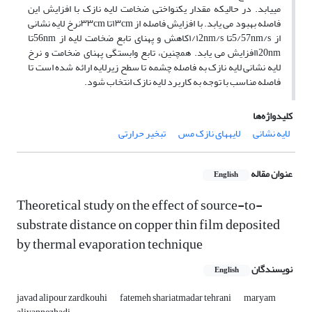
مییابد. در حالیکه مقدار یکنواختی ضخامت لایه نازک با افزایش این
فاصله بهبود می یابد. با افزایش فاصله از ۱۳cmتا ۳۳cmنرخ لایه نشانی
از 5/57nm/sتا ۱/۱2nm/sکاهش و پهنای تابع ضخامت لایه از 56nmتا
۱20nmافزایش می یابد. همچنین، تابع وابستگی پهنای ضخامت و نرخ
لایه نشانی لایه نازک به فاصله چشمه تا سطح زیرلایه ارائه شده است تا
فاصله مناسب با توجه به کاربرد لایه نازک انتخاب شود.
کلیدواژه‌ها
لایه نشانی
لایههای نازک مس
تبخیر حرارتی
عنوان مقاله
English
Theoretical study on the effect of source-to-
substrate distance on copper thin film deposited
by thermal evaporation technique
نویسندگان
English
javad alipour zardkouhi
fatemeh shariatmadar tehrani
maryam