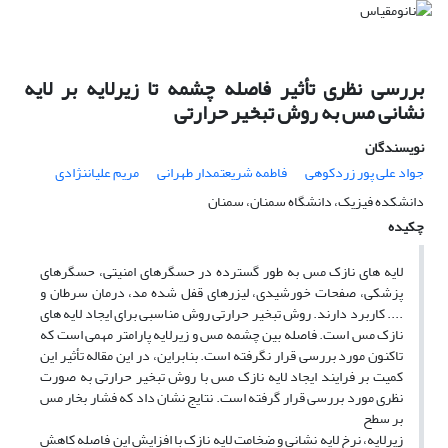
بررسی نظری تأثیر فاصله چشمه تا زیرلایه بر لایه
نشانی مس به روش تبخیر حرارتی
نویسندگان
جواد علی پور زردکوهی
فاطمه شریعتمدار طهرانی
مریم علیاننژادی
دانشکده فیزیک، دانشگاه سمنان، سمنان
چکیده
لایه های نازک مس به طور گسترده در حسگرهای امنیتی، حسگرهای
پزشکی، صفحات خورشیدی، لیزرهای قفل شده مد، درمان سرطان و
.... کاربرد دارند. روش تبخیر حرارتی روش مناسبی برای ایجاد لایه های
نازک مس است. فاصله بین چشمه مس و زیرلایه پارامتر مهمی است که
تاکنون مورد بررسی قرار نگرفته است. بنابراین، در این مقاله تأثیر این
کمیت بر فرایند ایجاد لایه نازک مس با روش تبخیر حرارتی به صورت
نظری مورد بررسی قرار گرفته است. نتایج نشان داد که فشار بخار مس
بر سطح
زیرلایه، نرخ لایه نشانی و ضخامت لایه نازک با افزایش این فاصله کاهش