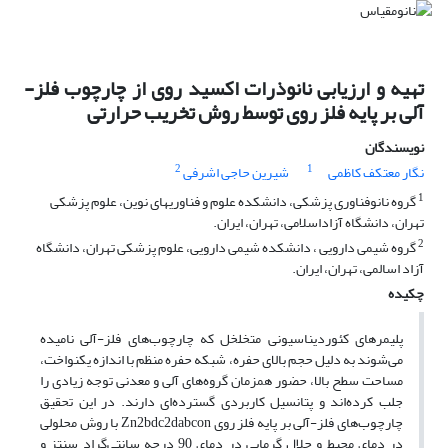
تهیه و ارزیابی نانوذرات اکسید روی از چارچوب فلز-
آلی بر پایه فلز روی توسط روش تخریب حرارتی
نویسندگان
2
1
نگار معتکف کاظمی
شیرین حاجی اشرفی
1
گروه نانوفناوری پزشکی، دانشکده علوم و فناوریهای نوین، علوم پزشکی
تهران، دانشگاه آزاداسلامی، تهران، ایران.
2
گروه شیمی دارویی ، دانشکده شیمی دارویی، علوم پزشکی تهران، دانشگاه
آزاد اسالمی، تهران، ایران.
چکیده
پلیمرهای کئوردیناسیونی متخلخل که چارچوب‌های فلز-آلی نامیده
می‌شوند به دلیل حجم بالای حفره، شبکه حفره منظم با اندازه یکنواخت،
مساحت سطح بالا، حضور همزمان گروه‌های آلی و معدنی توجه زیادی را
جلب کرده‌اند و پتانسیل کاربردی گسترده‌ای دارند. در این تحقیق
چارچوب‌های فلز-آلی بر پایه فلز روی Zn2bdc2dabcon با روش محلولی
در دمای محیط و حلال گرمایی در دمای 90 درجه سانتی‌گراد سنتز و