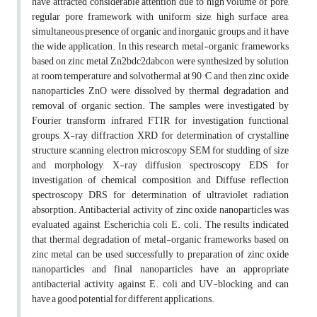
have attracted considerable attention due to high volume of pore,
regular pore framework with uniform size, high surface area,
simultaneous presence of organic and inorganic groups, and it have
the wide application. In this research, metal-organic frameworks
based on zinc metal Zn2bdc2dabcon were synthesized by solution
at room temperature and solvothermal at 90 °C and then zinc oxide
nanoparticles ZnO were dissolved by thermal degradation and
removal of organic section. The samples were investigated by
Fourier transform infrared FTIR for investigation functional
groups, X-ray diffraction XRD for determination of crystalline
structure, scanning electron microscopy SEM for studding of size
and morphology, X-ray diffusion spectroscopy EDS for
investigation of chemical composition, and Diffuse reflection
spectroscopy DRS for determination of ultraviolet radiation
absorption. Antibacterial activity of zinc oxide nanoparticles was
evaluated against Escherichia coli E. coli. The results indicated
that thermal degradation of metal-organic frameworks based on
zinc metal can be used successfully to preparation of zinc oxide
nanoparticles and final nanoparticles have an appropriate
antibacterial activity against E. coli and UV-blocking, and can
have a good potential for different applications.