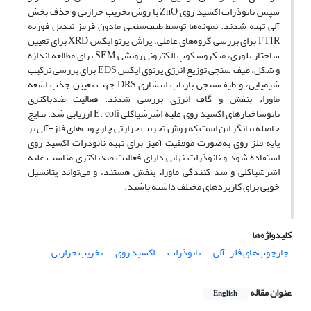
سپس نانوذرات اکسید روی ZnO با روش تخریب حرارتی و حذف بخش
آلی تهیه شدند. نمونه‌ها توسط طیف‌سنجی مادون قرمز تبدیل فوریه
FTIR برای بررسی گروه‌های عاملی، پراش پرتو ایکس XRD برای تعیین
ساختار بلوری، میکروسکوپ الکترونی روبشی SEM برای مطالعه اندازه
و شکل، طیف سنجی توزیع انرژی پرتوی ایکس EDS برای بررسی ترکیب
شیمیایی، و طیف‌سنجی بازتاب انتشاری DRS جهت تعیین جذب اشعه
ماوراء بنفش و گاف انرژی بررسی شدند. فعالیت ضدباکتری
نانوساختارهای اکسید روی علیه اشرشیاکلی E. coli ارزیابی شد. نتایج
حاصله بیانگر این است که روش تخریب حرارتی چارچوب‌های فلز-آلی بر
پایه فلز روی به‌صورت موفقیت آمیز برای تهیه نانوذرات اکسید روی
استفاده شود و نانوذرات نهایی دارای فعالیت ضدباکتری مناسب علیه
اشرشیاکلی و سد کنندگی ماوراء بنفش هستند، و می‌تواند پتانسیل
خوبی برای کاربردهای مختلف داشته باشند.
کلیدواژه‌ها
چارچوب‌های فلز-آلی
نانوذرات
اکسید روی
تخریب حرارتی
عنوان مقاله
English