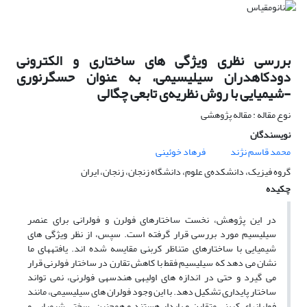
بررسی نظری ویژگی های ساختاری و الکترونی
دودکاهدران سیلیسیمی، به عنوان حسگرنوری
-شیمیایی با روش نظریه‌ی تابعی چگالی
نوع مقاله : مقاله پژوهشی
نویسندگان
محمد قاسم نژند
فرهاد خوئینی
گروه فیزیک، دانشکده‌ی علوم، دانشگاه زنجان، زنجان، ایران
چکیده
در این پژوهش، نخست ساختارهای فولرن و فولرانی برای عنصر
سیلیسیم مورد بررسی قرار گرفته ­است. سپس، از نظر ویژگی­ های
شیمیایی با ساختارهای متناظر کربنی مقایسه شده ­اند. یافته­های ما
نشان می ­دهد که سیلیسیم فقط با کاهش تقارن در ساختار فولرنی قرار
می­ گیرد و حتی در اندازه­ های اولیه­ی هندسه­ی فولرنی، نمی ­تواند
ساختار پایداری تشکیل دهد. با این وجود فولران ­های سیلیسیمی، مانند
فولران­های کربنی متقارن و پایدار هستند و همچنین، سختی شیمیایی و