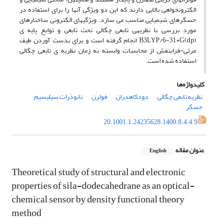
الکترون­خواهی بالایی دارند که این دو ویژگی آن­ها را برای استفاده در
حسگرهای شیمیایی مناسب می­ سازد. ویژگی­های الکترونی ساختارهای
مورد بررسی با نظریه­ی تابعی چگالی تحت تابعی و توابع پایه­ ی
B3LYP/6-31+G(d,p) انجام گرفته­ است و برای بدست آوردن طیف
مرئی-فرابنفش از محاسبات وابسته به زمان نظریه­ ی تابعی چگالی
استفاده شده ­است.
کلیدواژه‌ها
نظریه تابعی چگالی
دودکاهدران
فولرن
نانوذرات سیلیسیم
حسگر
20.1001.1.24235628.1400.8.4.4.9
عنوان مقاله
English
Theoretical study of structural and electronic
properties of sila-dodecahedrane as an optical-
chemical sensor by density functional theory
method