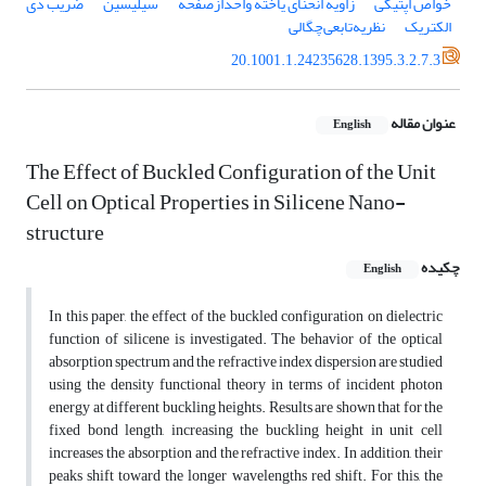
خواص اپتیکی
زاویه انحنای یاخته واحدازصفحه
سیلیسین
ضریب دی
الکتریک
ﻧﻈﺮﯾﻪﺗﺎﺑﻌﯽﭼﮕﺎﻟﯽ
20.1001.1.24235628.1395.3.2.7.3
عنوان مقاله
English
The Effect of Buckled Configuration of the Unit
Cell on Optical Properties in Silicene Nano-
structure
چکیده
English
In this paper, the effect of the buckled configuration on dielectric
function of silicene is investigated. The behavior of the optical
absorption spectrum and the refractive index dispersion are studied
using the density functional theory in terms of incident photon
energy at different buckling heights. Results are shown that for the
fixed bond length, increasing the buckling height in unit cell
increases the absorption and the refractive index. In addition, their
peaks shift toward the longer wavelengths red shift. For this, the