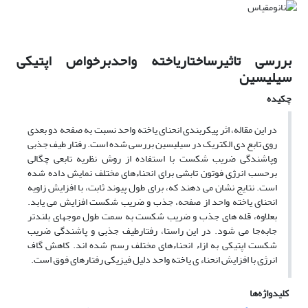
بررسی تاثیرساختاریاخته واحدبرخواص اپتیکی
سیلیسین
چکیده
در این مقاله، اثر پیکربندی انحنای یاخته واحد نسبت به صفحه دو بعدی
روی تابع دی الکتریک در سیلیسین بررسی شده است. رفتار ﻃﯿﻒ جذبی
وپاشندگی ضریب شکست با استفاده از روش ﻧﻈﺮﯾﻪ ﺗﺎﺑﻌﯽ ﭼﮕﺎﻟﯽ
برحسب انرژی فوتون تابشی برای انحناءهای مختلف نمایش داده شده
است. نتایج نشان می دهند که، برای طول پیوند ثابت، با افزایش زاویه
انحنای یاخته واحد از صفحه، جذب و ضریب شکست افزایش می یابد.
بعلاوه، قله های جذب و ضریب شکست به سمت طول موجهای بلندتر
جابه‌جا می شود. در این راستا، رفتارطیف جذبی و پاشندگی ضریب
شکست اپتیکی به ازاء انحناءهای مختلف رسم شده اند. کاهش گاف
انرژی با افزایش انحناء ی یاخته واحد دلیل فیزیکی رفتارهای فوق است.
کلیدواژه‌ها