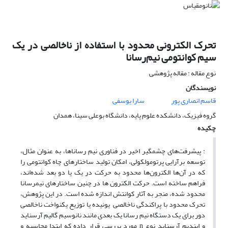
تحرک الکترونی محدود با استفاده از ناخالصی در یک
سیم کوانتومی نیم‌رسانا
نوع مقاله : مقاله پژوهشی
نویسندگان
قاسم انصاری پور
سارا یوسفی
گروه فیزیک، دانشکده علوم پایه، دانشگاه بوعلی سینا، همدان
چکیده
: پیشرفت‌های چشمگیر اخیر در فناوری نیم­ رساناها، به عنوان مثال،
توسعه برآرایی پرتومولکولی، امکان تولید ساختارهای چاه کوانتومی را
که در آن‌ها الکترون‌ها محدود به حرکت در یک یا دو بعد شده‌اند،
فراهم ساخته است. حرکت الکترون ها در چنین ساختارهای نیمرسانا
محدود شده، منجر به آثار کوانتش اندازه شده است. در این پژوهش،
تحرک محدود با پراکندگی ناخالصی یونیده یا توزیع یکنواخت ناخالصی
دور برای یک دستگاه نیم­ رسانا یک بعدی مانند نانوسیم گالیم آرسناید
و ایندیم آرسناید نوع n مورد بررسی قرار داده که ابتدا محاسبه و