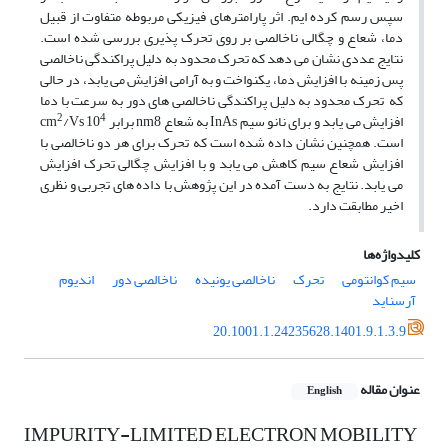
سپس رسم کرده ایم. اثر پارامترهای فیزیکی مربوطه متفاوت از قبیل
دما، شعاع و چگالی ناخالصی بر روی تحرک پذیری بررسی شده است.
نتایج عددی نشان می دهد که تحرک محدود به دلیل پراکندگی ناخالصی
پس زمینه با افزایش دما، یکنواخت و به آرامی افزایش می یابد، در حالی
که تحرک محدود به دلیل پراکندگی ناخالصی های دور به سرعت با دما
2
4
افزایش می یابد و برای نانو سیم InAs به شعاع nm8 برابر cm
/Vs 10
است. همچنین نشان داده شده است که تحرک برای هر دو ناخالصی با
افزایش شعاع سیم کاهش می­ یابد و با افزایش چگالی تحرک افزایش
می­ یابد. نتایج به دست آمده در این پژوهش با داده های تجربی و نظری
اخیر مطابقت دارد.
کلیدواژه‌ها
سیم کوانتومی
تحرک
ناخالصی یونیده
ناخالصی دور
اندیوم
آرسناید
20.1001.1.24235628.1401.9.1.3.9
عنوان مقاله
English
IMPURITY-LIMITED ELECTRON MOBILITY