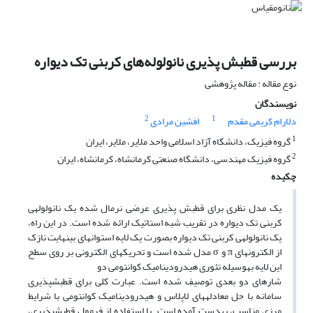
بررسی قطبش پذیری نانولوله‌های کربنی تک دیواره
نوع مقاله : مقاله پژوهشی
نویسندگان
2
1
دلارام کریمی مقدم
افشین مرادی
1
گروه فیزیک، دانشگاه آزاد اسلامی واحد ملایر، ملایر، ایران
2
گروه فیزیک مهندسی، دانشگاه صنعتی کرمانشاه، کرمانشاه، ایران
چکیده
یک مدل نظری برای قطبش پذیری عرضی نرمال شده یک نانولوله­ی
کربنی تک دیواره در تقریب شبه استاتیک ارائه شده است. در این راه،
یک نانولوله­ی کربنی تک دیواره بصورت یک لایه استوانه­ای بی­نهایت نازک
از الکترون­های π و σ مدل شده است و تحریک­های الکترونی بر روی سطح
این لایه به­وسیله تئوری هیدرودینامیک کوانتومی دو
شاره­ای دو بعدی توصیف شده است. عبارت کلی برای قطبش­پذیری
سامانه با حل معادله­های لاپلاس و هیدرودینامیک کوانتومی با شرایط
مرزی مناسب، به­دست آمده است. با استفاده از فرمول قطبش­پذیری،