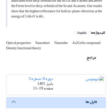
associated with the p-orbitals for the As, Ge, and S atoms and above
the Fermi level to the p-orbitals of the Se and As atoms. Our results
show that the highest reflectance for both in-plane-direction at the
energy of 5.66 eV is 46%.
کلیدواژه‌ها
English
Optical properties
Nanosheet
Nanotube
As2GeSe compound
Density functional theory
مراجع
دوره 9، شماره 3
پاییز 1401
صفحه
11-19
فایل ها