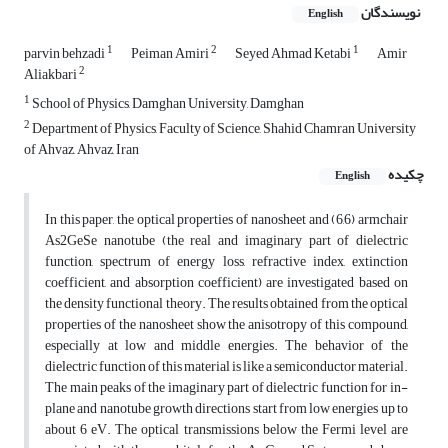
نویسندگان
English
1
2
1
parvin behzadi
Peiman Amiri
Seyed Ahmad Ketabi
Amir
2
Aliakbari
1
School of Physics, Damghan University, Damghan
2
Department of Physics, Faculty of Science, Shahid Chamran University
of Ahvaz, Ahvaz, Iran
چکیده
English
In this paper, the optical properties of nanosheet and (6,6) armchair
As2GeSe nanotube (the real and imaginary part of dielectric
function, spectrum of energy loss, refractive index, extinction
coefficient, and absorption coefficient) are investigated based on
the density functional theory. The results obtained from the optical
properties of the nanosheet show the anisotropy of this compound,
especially at low and middle energies. The behavior of the
dielectric function of this material is like a semiconductor material.
The main peaks of the imaginary part of dielectric function for in-
plane and nanotube growth directions start from low energies up to
about 6 eV. The optical transmissions below the Fermi level are