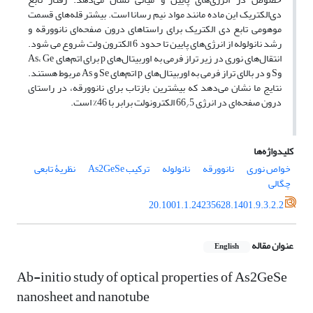
دی‌الکتریک این ماده مانند مواد نیم ­رسانا است. بیشتر قله‌های قسمت
موهومی تابع دی­ الکتریک برای راستاهای درون صفحه‌ای نانوورقه و
رشد نانولوله از انرژی‌های پایین تا حدود 6 الکترون­ ولت شروع می­ شود.
انتقال‌های نوری در زیر تراز فرمی به اوربیتال‌های p برای اتم‌های As، Ge
وS و در بالای تراز فرمی به اوربیتال‌های p اتم‌های Se و As مربوط هستند.
نتایج ما نشان می‌دهد که بیشترین بازتاب برای نانوورقه، در راستای
درون صفحه‌ای در انرژی 66
5 الکترون­ولت برابر با 46% است.
/
کلیدواژه‌ها
خواص نوری
نانوورقه
نانولوله
ترکیب As2GeSe
نظریۀ تابعی
چگالی
20.1001.1.24235628.1401.9.3.2.2
عنوان مقاله
English
Ab-initio study of optical properties of As2GeSe
nanosheet and nanotube