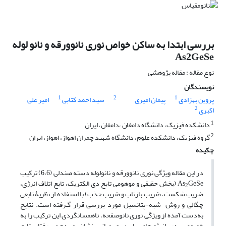
بررسی ابتدا به ساکن خواص نوری نانوورقه و نانو لوله
As2GeSe
نوع مقاله : مقاله پژوهشی
نویسندگان
1
2
1
پروین بهزادی
پیمان امیری
سید احمد کتابی
امیر علی
2
اکبری
1
دانشکده فیزیک، دانشگاه دامغان ،دامغان، ایران
2
گروه فیزیک، دانشکده علوم، دانشگاه شهید چمران اهواز، اهواز، ایران
چکیده
در این مقاله ویژگی نوری نانوورقه و نانولوله دسته صندلی (6،6) ترکیب
As
GeSe (بخش حقیقی و موهومی تابع دی­ الکتریک، تابع اتلاف انرژی،
2
ضریب شکست، ضریب بازتاب و ضریب جذب) با استفاده از نظریۀ تابعی
چگالی و روش شبه-پتانسیل مورد بررسی قرار گـرفته است. نتایج
به‌دست آمده از ویژگی نوری نانوصفحه، ناهمسانگردی این ترکیب را به
خصوص در انرژی‌های پایین و میانی نشان می‌دهد. رفتار تابع