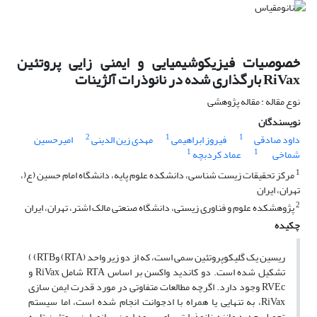
خصوصیات فیزیکوشیمیایی و ایمنی زایی پروتئین
RiVax بارگذاری شده در نانوذرات آلژینات
نوع مقاله : مقاله پژوهشی
نویسندگان
2
1
1
داود صادقی
فیروز ابراهیمی
مهدی زین الدینی
امیرحسین
1
1
شماخی
عماد کردبچه
1
مرکز تحقیقات زیست شناسی، دانشکده علوم پایه، دانشگاه امام حسین (ع(،
تهران، ایران
2
پژوهشکده علوم و فناوری زیستی، دانشگاه صنعتی مالک اشتر، تهران، ایران
چکیده
ریسین یک گلیکوپروتئین سمی است، که از دو زیر واحد (RTA) وRTB) )
تشکیل شده است. دو کاندید واکسن بر اساس RTA شامل RiVax و
RVEc وجود دارد. اگرچه مطالعات متفاوتی در مورد قدرت ایمن سازی
RiVax، به تنهایی یا همراه با ادجوانت انجام شده است، اما سیستم
تحویل جدید مانند نانوذرات برای بهبود ایمن سازی این پروتئین تا به