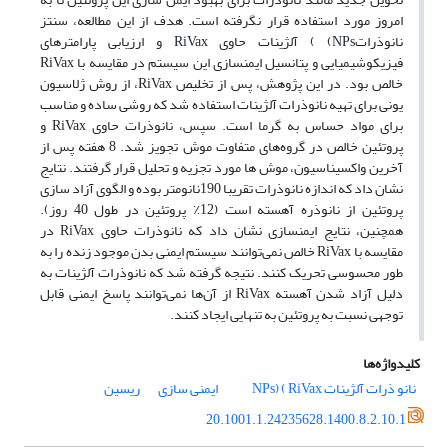
امروز مورد استفاده قرار نگرفته است. هدف از این مطالعه، سنتز
نانوذراتNPs) ) آلژینات حاوی RiVax و ارزیابی پارامترهای
فیزیکوشیمیایی و پتانسیل ایمن­سازی این سیستم در مقایسه با RiVax
خالص بود. در این پژوهش، پس از تخلیص RiVax، از روش ژلاسیون
یونی برای تهیه نانوذرات آلژینات استفاده شد که روشی ساده و مناسب
برای مواد حساس به گرما است. سپس، نانوذرات حاوی RiVax و
پروتئین خالص در گروه‌های متفاوت موش تجویز شد. 8 هفته پس از
آخرین واکسیناسیون، موش ها مورد تجزیه و تحلیل قرار گرفتند. نتایج
نشان داد که اندازه نانوذرات تقریبا 190نانومتر بوده و الگوی آزاد سازی
پروتئین از نانوذره آهسته است (12٪ پروتئین در طول 40 روز).
همچنین، نتایج ایمن­سازی نشان داد که نانوذرات حاوی RiVax در
مقایسه با RiVax خالص نمی‌توانند سیستم ایمنی بدن موجود زنده را به
طور محسوسی تحریک کنند. نتیجه گرفته شد که نانوذرات آلژینات به
دلیل آزاد شدن آهسته RiVax از آن‌ها نمی‌توانند پاسخ ایمنی قابل
توجهی نسبت به پروتئین به تنهایی ایجاد کنند.
کلیدواژه‌ها
نانو ذرات آلژینات NPs)
( RiVax
ایمنی سازی
ریسین
20.1001.1.24235628.1400.8.2.10.1