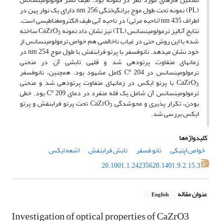
(PL) نمونه تحت طول موج برانگیختگی nm 256 دارای یک نوار پهن در
اطراف nm 435 (ناحیه مرئی) در ناحیه آبی طیف الکترومغناطیسی است.
نتایج آنالیز ترمولومینسانس (TL) نیز نشان داد نمونه CaZrO
ساخته
3
شده با این روش حتی در غیاب ناخالصی هم خواص ترمولومینسانس از
خود نشان می­دهد. نانوفسفر با پرتو فرابنفش با طول موج nm 254 در
زمان­های متفاوت پرتودهی شد و قله­ی تابشی آن در منحنی
ترمولومینسانس در Cº 204 کامل مشهود بود. همچنین، نانوفسفر
CaZrO
با پرتو ایکس در زمان­های متفاوت پرتودهی شد و منحنی
3
ترمولومینسانس آن شامل یک قله منفرد در دمای Cº 209 بود. خطی
بودن، تکرار پذیری و محوشدگی CaZrO
تحت پرتو فرابنفش و پرتو
3
ایکس بررسی شد.
کلیدواژه‌ها
خواص اپتیکی
نانو فسفر
تابش فرابنفش
اشعه ایکس
20.1001.1.24235628.1401.9.2.15.3
عنوان مقاله
English
Investigation of optical properties of CaZrO3