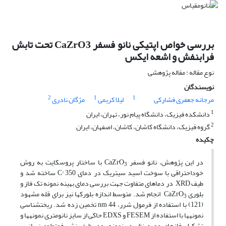
بررسی خواص اپتیکی نانو فسفر CaZrO3 تحت تابش
فرابنفش و اشعه ایکس
نوع مقاله : مقاله پژوهشی
نویسندگان
2
1
1
مرجانه جعفری فشارکی
لیلا کریمی
مژگان نادری
1
دانشکده فیزیک، دانشگاه پیام نور، تهران، ایران
2
گروه فیزیک، دانشگاه کاشان، کاشان، اصفهان، ایران
چکیده
در این پژوهش، نانو فسفر CaZrO
با ساختار پروسکایت به روش
3
خوداحتراقی با سوخت اسید سیتریک در دمای C° 350 ساخته شد و
طیف XRD در دماهای متفاوت جهت بررسی دمای بهینه نمونه تک فاز و
بلوری CaZrO
انجام شد. متوسط اندازه بلورک­ها نیز برای قله مشهود
3
(121) با استفاده از فرمول شرر، nm 44 تخمین زده شد. ریخت­شناسی
نمونه­ها با استفاده از FESEM و EDXS حاکی از سایز نانومتری نمونه­ها و
تشکیل فازهای مورد نظر در نمونه بود. طیف نشر فوتولومینسانس