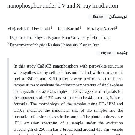
nanophosphor under UV and X-ray irradiation
نویسندگان
English
1
1
2
Marjaneh Jafari Fesharaki
Leila Karimi
Mozhgan Naderi
1
Department of Physics, Payame Noor University, Tehran, Iran
2
Department of physics, Kashan University, Kashan, Iran
چکیده
English
In this study, CaZrO3 nanophosphors with perovskite structure
were synthesized by self-combustion method with citric acid as
fuel at 350 °C and XRD patterns were performed at different
temperatures to evaluate the optimum temperature of single-phase
and crystalline CaZrO3 samples. The average size of crystals for
the apparent peak (121) was estimated to be 44 nm using Scherer
formula. The morphology of the samples using FE-SEM and
EDXS indicated the nanometer size of the samples and the
formation of desired phases in the sample. The photoluminescence
(PL) emission spectrum of a sample under the excitation
wavelength of 256 nm has a broad band around 435 nm (visible