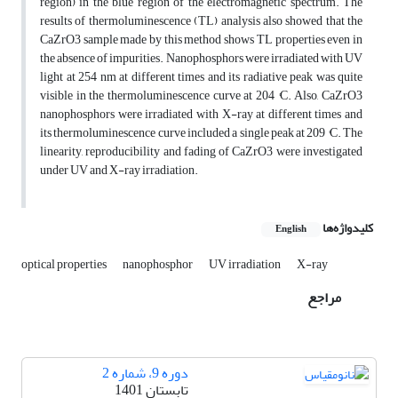
region) in the blue region of the electromagnetic spectrum. The
results of thermoluminescence (TL) analysis also showed that the
CaZrO3 sample made by this method shows TL properties even in
the absence of impurities. Nanophosphors were irradiated with UV
light at 254 nm at different times and its radiative peak was quite
visible in the thermoluminescence curve at 204 °C. Also, CaZrO3
nanophosphors were irradiated with X-ray at different times and
its thermoluminescence curve included a single peak at 209 °C. The
linearity, reproducibility and fading of CaZrO3 were investigated
under UV and X-ray irradiation.
کلیدواژه‌ها
English
optical properties
nanophosphor
UV irradiation
X-ray
مراجع
دوره 9، شماره 2
تابستان 1401