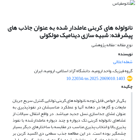
نانولوله های کربنی عاملدار شده به عنوان جاذب های
پیشرفته: شبیه سازی دینامیک مولکولی
نوع مقاله : مقاله پژوهشی
نویسنده
شعله اعلائی
گروه فیزیک، واحد ارومیه، دانشگاه آزاد اسلامی، ارومیه، ایران
10.22034/ns.2025.2069010.1403
چکیده
یکی از خواص قابل توجه نانولوله های کربنی توانایی کنترل سریع جریان
مایعات و گازها در دهانه آنها و عملکرد مناسبشان در نفوذپذیری به
عنوان غشای جداسازی نسل جدید میباشد. در واقع انتقال سیالات از
غشاهای نانولوله کربنی تک دیواره و چند دیواره عاملدارشده با نفوذ
پذیری بالا و انتخاب پذیری مناسب در مقایسه با ساختارهای دیگر بسیار
چشمگیر بوده است. در این مطالعه جذب سطحی دی اکسید کربن بر
روی نانولوله های کربنی عاملدار شده با گروههای عاملی کربوکسیل(-