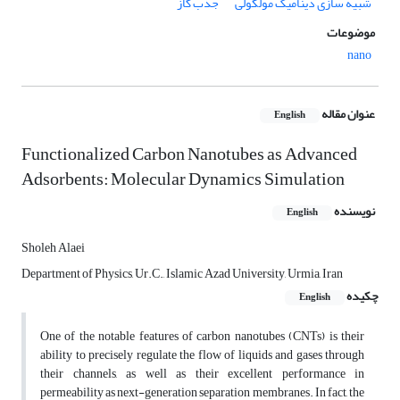
شبیه سازی دینامیک مولکولی
جذب گاز
موضوعات
nano
عنوان مقاله
English
Functionalized Carbon Nanotubes as Advanced
Adsorbents: Molecular Dynamics Simulation
نویسنده
English
Sholeh Alaei
Department of Physics, Ur.C., Islamic Azad University, Urmia, Iran
چکیده
English
One of the notable features of carbon nanotubes (CNTs) is their
ability to precisely regulate the flow of liquids and gases through
their channels, as well as their excellent performance in
permeability as next-generation separation membranes. In fact, the