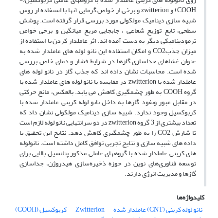
COOH) و zwitterion و برخی از خواص گرمایی آنها با استفاده از روش
شبیه سازی دینامیک مولکولی مورد بررسی قرار گرفته است. پوشش
سطحی، تابع توزیع شعاعی ، جابجایی مربع میانگین و برخی خواص
ترمودینامیکی دیگر به دست آمده اند. اثر عاملدار کردن با استفاده از
میزان جذبCO2 و امکان استفاده این نانو لوله های عاملدار شده به
عنوان غشاهای جداسازی گازها در شرایط فشار و دمای خاص بررسی
شده است. محاسبات نشان داده اند که جذب گاز در نانو لوله های
عاملدار شده با zwitterion در مقایسه با نانو لوله های عاملدار شده با
گروه COOH به طور چشمگیری کاهش می یابد. بالعکس، مانع حرکتی
در مقابل عبور ونفوذ گازها به داخل نانو لوله کربنی عاملدار شده با
کربوکسیل وجود ندارد. شبیه سازی دینامیک مولکولی نشان داد که
تعداد بیشتری از 3 گروه zwitterion در دو سرانتهایی نانو لوله لازم است
تا شارش CO2 را به طور چشمگیری کاهش دهد. نتایج این تحقیق با
داده های شبیه سازی و نتایج تجربی توافق کامل داشته است. نانولوله
های کربنی عاملدار شده با گروههای عاملی مذکور پتانسیل بالایی برای
توسعه فناوری‌های نوین در حوزه ذخیره‌سازی هیدروژن، جداسازی
گازها و مدیریت انرژی دارند.
کلیدواژه‌ها
نانو لوله کربنی (CNT) عاملدار شده
Zwitterion
کربوکسیل (COOH)