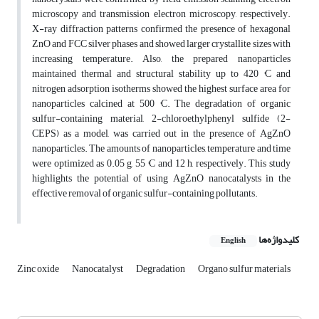
microscopy and transmission electron microscopy, respectively.
X-ray diffraction patterns confirmed the presence of hexagonal
ZnO and FCC silver phases and showed larger crystallite sizes with
increasing temperature. Also, the prepared nanoparticles
maintained thermal and structural stability up to 420 °C and
nitrogen adsorption isotherms showed the highest surface area for
nanoparticles calcined at 500 °C. The degradation of organic
sulfur-containing material, 2-chloroethylphenyl sulfide (2-
CEPS) as a model, was carried out in the presence of AgZnO
nanoparticles. The amounts of nanoparticles, temperature and time
were optimized as 0.05 g, 55 °C and 12 h, respectively. This study
highlights the potential of using AgZnO nanocatalysts in the
effective removal of organic sulfur-containing pollutants.
کلیدواژه‌ها
English
Zinc oxide
Nanocatalyst
Degradation
Organo sulfur materials