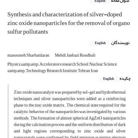
عنوان مقاله
English
Synthesis and characterization of silver-doped
zinc oxide nanoparticles for the removal of organo
sulfur pollutants
نویسندگان
English
masoomeh Sharbatdaran
Mehdi Janbazi Roodbali
Physics &amp;amp; Accelerators research School, Nuclear Science
&amp;amp; Technology Research Institute, Tehran, Iran
چکیده
English
Zinc oxide nanocatalyst was prepared by sol-gel and hydrothermal
techniques and silver nanoparticles were added as a reinforcing
phase to the zinc oxide matrix. The chemical state required for the
catalytic behavior of the nanoparticles was investigated by various
methods. The formation of almost spherical AgZnO nanoparticles
during the calcination process and the uniform distribution of dark
and light regions corresponding to zinc oxide and silver
nanocrystals were confirmed by field emission scanning electron