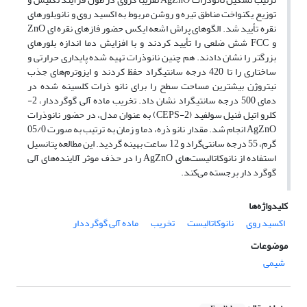
توزیع یکنواخت مناطق تیره و روشن مربوط به اکسید روی و نانوبلورهای
نقره تأیید شد. الگوهای پراش اشعه ایکس حضور فازهای نقره ای ZnO
و FCC شش ضلعی را تأیید کردند و با افزایش دما اندازه بلورهای
بزرگتر را نشان دادند. هم چنین نانوذرات تهیه شده پایداری حرارتی و
ساختاری را تا 420 درجه سانتیگراد حفظ کردند و ایزوترم‌های جذب
نیتروژن بیشترین مساحت سطح را برای نانو ذرات کلسینه شده در
دمای 500 درجه سانتیگراد نشان داد. تخریب ماده آلی گوگرددار، 2-
کلرو اتیل فنیل سولفید (2-CEPS) به عنوان مدل، در حضور نانوذرات
AgZnO انجام شد. مقدار نانو ذره، دما و زمان به ترتیب به صورت 05/0
گرم، 55 درجه سانتی‌گراد و 12 ساعت بهینه گردید. این مطالعه پتانسیل
استفاده از نانوکاتالیست‌های AgZnO را در حذف موثر آلاینده‌های آلی
گوگرد دار برجسته می‌کند.
کلیدواژه‌ها
اکسید روی
نانوکاتالیست
تخریب
ماده آلی گوگرددار
موضوعات
شیمی