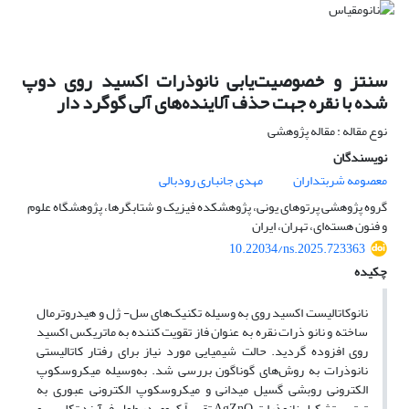
سنتز و خصوصیت‌یابی نانوذرات اکسید روی دوپ
شده با نقره جهت حذف آلاینده‌های آلی گوگرد دار
نوع مقاله : مقاله پژوهشی
نویسندگان
معصومه شربتداران
مهدی جانباری رودبالی
گروه پژوهشی پرتوهای یونی، پژوهشکده فیزیک و شتابگرها، پژوهشگاه علوم
و فنون هسته‌ای، تهران، ایران
10.22034/ns.2025.723363
چکیده
نانوکاتالیست اکسید روی به وسیله تکنیک‌های سل- ژل و هیدروترمال
ساخته و نانو ذرات نقره به عنوان فاز تقویت کننده به ماتریکس اکسید
روی افزوده گردید. حالت شیمیایی مورد نیاز برای رفتار کاتالیستی
نانوذرات به روش‌های گوناگون بررسی شد. به‌وسیله میکروسکوپ
الکترونی روبشی گسیل میدانی و میکروسکوپ الکترونی عبوری به
ترتیب تشکیل نانوذرات AgZnO تقریباً کروی در طول فرآیند تکلیس و