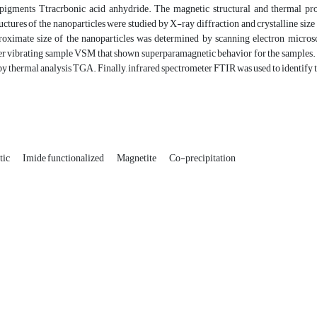
pigments Ttracrbonic acid anhydride. The magnetic structural and thermal prop
ructures of the nanoparticles were studied by X-ray diffraction and crystalline s
oximate size of the nanoparticles was determined by scanning electron micros
 vibrating sample VSM that shown superparamagnetic behavior for the samples. T
by thermal analysis TGA. Finally, infrared spectrometer FTIR was used to identify t
tic
Imide functionalized
Magnetite
Co-precipitation