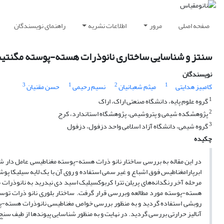
صفحه اصلی
مرور
اطلاعات نشریه
راهنمای نویسندگان
سنتز و شناسایی ساختاری نانوذرات هسته-پوسته مگنتیت
نویسندگان
3
1
2
1
کامبیز هدایتی
میثم شعبانیان
نسیم رحیمی
حسن مقنیان
1
گروه علوم پایه، دانشگاه صنعتی اراک، اراک
2
پژوهشکده شیمی و پتروشیمی، پژوهشگاه استاندارد، کرج
3
گروه شیمی، دانشگاه آزاد اسلامی واحد دزفول، دزفول
چکیده
در این مقاله به بررسی ساختار نانو ذرات هسته-پوسته مغناطیسی عامل دار ش
ابر‌پارامغناطیس فوق اشباع و غیر سمی استفاده و روی آن با یک لایه سیلیکا پ
مرحله آخر رنگدانه‌های پریلن تترا کربوکسیلیک اسید دی نیدرید به نانوذرات
هسته-پوسته مورد مطالعه وبررسی قرار گرفت. ساختار بلوری نانو ذرات تو
روبشی استفاده گردید و به منظور بررسی خواص مغناطیسی نانوذرات هسته-پوس
آنالیز حرارتی بررسی گردید. در نهایت و به منظور شناسایی پیوندها از طیف سن