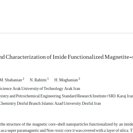
nd Characterization of Imide Functionalized Magnetite-
2
1
3
M. Shabanian
N. Rahimi
H. Moghanian
cience, Arak University of Technology, Arak, Iran
istry and Petrochemical Engineering, Standard Research Institute (SRI), Karaj, Ira
hemistry, Dezful Branch, Islamic Azad University, Dezful, Iran
, the structure of the magnetic core-shell nanoparticles functionalized by an im
 as a super paramagnetic and Non-toxic core it was covered with a layer of silica. T