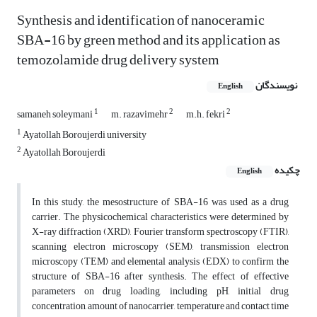
Synthesis and identification of nanoceramic
SBA-16 by green method and its application as
temozolamide drug delivery system
نویسندگان
English
1
2
2
samaneh soleymani
m. razavimehr
m.h. fekri
1
Ayatollah Boroujerdi university
2
Ayatollah Boroujerdi
چکیده
English
In this study, the mesostructure of SBA-16 was used as a drug
carrier. The physicochemical characteristics were determined by
X-ray diffraction (XRD), Fourier transform spectroscopy (FTIR),
scanning electron microscopy (SEM), transmission electron
microscopy (TEM) and elemental analysis (EDX) to confirm the
structure of SBA-16 after synthesis. The effect of effective
parameters on drug loading, including pH, initial drug
concentration, amount of nanocarrier, temperature and contact time