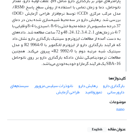
پارامترهای موثر بر بارگذاری دارو شامل pH، غلظت اولیه دارو‌، مقدار
نانوحامل، دما‌ و زمان تماس با استفاده از روش سطح پاسخ (RSM)‌،
مدل مرکب مرکزی (CCD) توسط نرم‌افزار طراحی آزمایش (DOE)
بررسی شد. رهایش دارو در سه محیط شبیه‌سازی شده بدن در دمای
37 درجه سلسیوس از جمله محیط خنثی با 8/6 ، اسیدی با 8/4 و قلیایی با
4/7 در زمان‌های 1‌، 2‌، 3‌،4‌، 12‌، 24‌، 48 و 72 ساعت مطالعه شد. داده‌های
به دست آمده از مطالعات ایزوترم و سینتیک بارگذاری دارو نشان داد
که فرآیند بارگذاری دارو از ایزوترم لانگمویر با 9964/0 R2 و مدل
سینتیک شبه مرتبه دوم با 9992/0 R2= پیروی می‌کند. همچنین
مطالعات ترمودینامیکی نشان دادکه بارگذاری دارو بر روی نانوحامل
SBA-16 یک فرآیند گرمازا و خودبه‌خودی می‌باشد.
کلیدواژه‌ها
بارگذاری دارو‌
رهایش دارو
نانوذرات سیلیس مزوپور‌
سیستم‌های
دارورسانی‌
تموزولامید
طراحی آزمایش
موضوعات
nano
عنوان مقاله
English