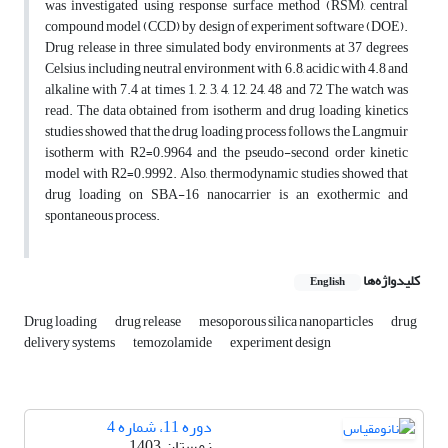
was investigated using response surface method (RSM), central
compound model (CCD) by design of experiment software (DOE).
Drug release in three simulated body environments at 37 degrees
Celsius, including neutral environment with 6.8, acidic with 4.8 and
alkaline with 7.4 at times 1, 2, 3, 4, 12, 24, 48 and 72 The watch was
read. The data obtained from isotherm and drug loading kinetics
studies showed that the drug loading process follows the Langmuir
isotherm with R2=0.9964 and the pseudo-second order kinetic
model with R2=0.9992. Also, thermodynamic studies showed that
drug loading on SBA-16 nanocarrier is an exothermic and
spontaneous process.
کلیدواژه‌ها
English
Drug loading
drug release
mesoporous silica nanoparticles
drug
delivery systems
temozolamide
experiment design
دوره 11، شماره 4
زمستان 1403