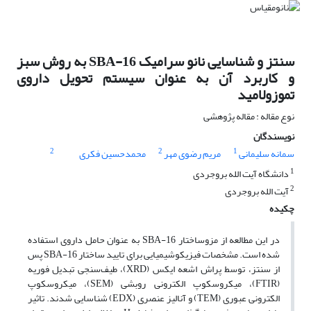
سنتز و شناسایی نانو سرامیک SBA-16 به روش سبز
و کاربرد آن به عنوان سیستم تحویل داروی
تموزولامید
نوع مقاله : مقاله پژوهشی
نویسندگان
2
2
1
سمانه سلیمانی
مریم رضوی مهر
محمدحسین فکری
1
دانشگاه آیت الله بروجردی
2
آیت الله بروجردی
چکیده
در این مطالعه از مزوساختار SBA-16 به عنوان حامل داروی استفاده
شده است. مشخصات فیزیکوشیمیایی برای تایید ساختار SBA-16 پس
از سنتز، توسط پراش اشعه ایکس (XRD)، طیف‌سنجی تبدیل فوریه
(FTIR)، میکروسکوپ الکترونی روبشی (SEM)، میکروسکوپ
الکترونی عبوری (TEM) و آنالیز عنصری (EDX) شناسایی شدند. تاثیر