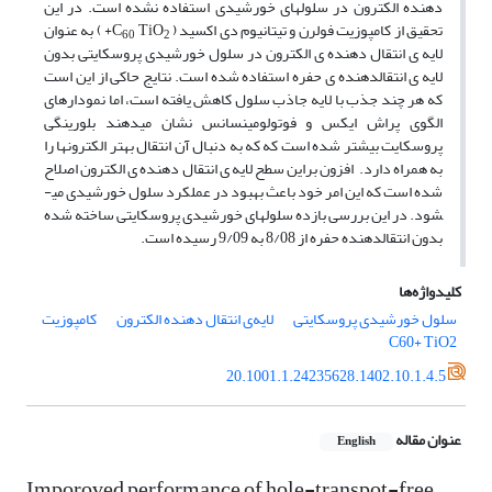
دهنده الکترون در سلول­های خورشیدی استفاده نشده است. در این
تحقیق از کامپوزیت فولرن و تیتانیوم دی اکسید ( C
TiO
+ ) به ­عنوان
60
2
لایه ­ی انتقال ­دهنده­ ی الکترون در سلول خورشیدی پروسکایتی بدون
لایه­ ی انتقال­دهنده ­ی حفره استفاده شده است. نتایج حاکی از این است
که هر چند جذب با لایه جاذب سلول کاهش یافته است، اما نمودارهای
الگوی پراش ایکس و فوتولومینسانس نشان می­دهند بلورینگی
پروسکایت بیشتر شده است که که به دنبال آن انتقال بهتر الکترون­ها را
به همراه دارد. افزون­ براین سطح لایه­ ی انتقال­ دهنده­ ی الکترون اصلاح
شده است که این امر خود باعث بهبود در عملکرد سلول خورشیدی می­
شود. در این بررسی بازده سلول­های خورشیدی پروسکایتی ساخته شده
بدون انتقال­دهنده حفره از 8/08 به 9/09 رسیده است.
کلیدواژه‌ها
سلول خورشیدی پروسکایتی
لایه‌ی انتقال دهنده الکترون
کامپوزیت
C60+ TiO2
20.1001.1.24235628.1402.10.1.4.5
عنوان مقاله
English
Imporoved performance of hole-transpot-free